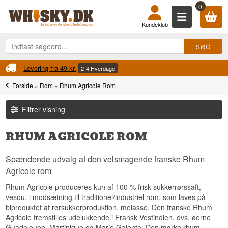
0
Kundeklub
Fri fragt
Ved køb over 899 kr.
Forside
»
Rom
»
Rhum Agricole Rom
Filtrer visning
RHUM AGRICOLE ROM
Spændende udvalg af den velsmagende franske Rhum
Agricole rom
Rhum Agricole produceres kun af 100 % frisk sukkerrørssaft,
vesou, i modsætning til traditionel/industriel rom, som laves på
biproduktet af rørsukkerproduktion, melasse. Den franske Rhum
Agricole fremstilles udelukkende i Fransk Vestindien, dvs. øerne
Guadeloupe, Martinique og Marie Galente. Den mørke rhum