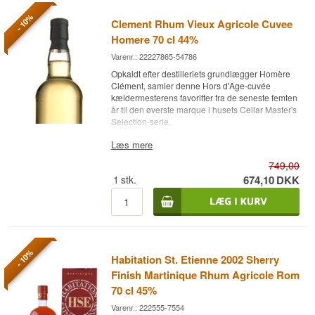
- 10%
Clement Rhum Vieux Agricole Cuvee
Homere 70 cl 44%
Varenr.: 22227865-54786
Opkaldt efter destilleriets grundlægger Homère
Clément, samler denne Hors d'Age-cuvée
kældermesterens favoritter fra de seneste femten
år til den øverste marque i husets Cellar Master's
Selection-serie.
Ekspertens beskrivelse
Læs mere
749,00
Clement Rhum Vieux Agricole Cuvee Homere er
en Martinique Rhum Agricole uden
1
stk.
674,10
DKK
aldersangivelse, en blanding af rhum lagret 7 til
15 år, aftappet ved 44%.
Rommen er destilleret af frisk sukkerrørssaft på
Fonds-Préville-destilleriet på Martinique og
bærer den officielle AOC Martinique-betegnelse,
- 10%
Habitation St. Etienne 2002 Sherry
der garanterer hvert trin af produktionen. Efter
åben tanke-gæring med fransk bagegær i 24
Finish Martinique Rhum Agricole Rom
timer destilleres rommen på en kreolsk
70 cl 45%
kobberkolonnestill, hvorefter kældermesteren
udvælger sine favoritdestillater fra de seneste
Varenr.: 222555-7554