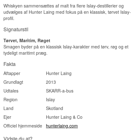
uafhængige Islay-udgivelser i Norden, netop
Whiskyen sammensættes af malt fra flere Islay-destillerier og
fordi grundudgaven holder en stabil kvalitet fra
udvælges af Hunter Laing med fokus på en klassisk, tørvet Islay-
batch til batch.
profil.
Se hele vores udvalg af
Scarabus
Signaturstil
Lyt til vores podcast:
Tørvet, Maritim, Røget
Smagen byder på en klassisk Islay-karakter med tørv, røg og et
tydeligt maritimt præg.
Fakta
Aftapper
Hunter Laing
Grundlagt
2013
Udtales
SKARR-a-bus
Region
Islay
Land
Skotland
Ejer
Hunter Laing & Co
Officiel hjemmeside
hunterlaing.com
Vidste du at?