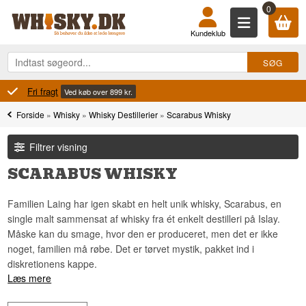
0
Kundeklub
100% Danskejet
.
Ejet og dreve
Forside
»
Whisky
»
Whisky Destillerier
»
Scarabus Whisky
Filtrer visning
SCARABUS WHISKY
Familien Laing har igen skabt en helt unik whisky, Scarabus, en
single malt sammensat af whisky fra ét enkelt destilleri på Islay.
Måske kan du smage, hvor den er produceret, men det er ikke
noget, familien må røbe. Det er tørvet mystik, pakket ind i
diskretionens kappe.
Læs mere