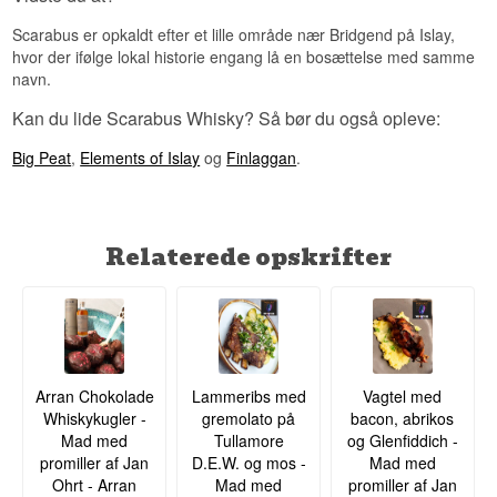
Scarabus er opkaldt efter et lille område nær Bridgend på Islay,
hvor der ifølge lokal historie engang lå en bosættelse med samme
navn.
Kan du lide Scarabus Whisky? Så bør du også opleve:
Big Peat
,
Elements of Islay
og
Finlaggan
.
Relaterede opskrifter
Arran Chokolade
Lammeribs med
Vagtel med
Whiskykugler -
gremolato på
bacon, abrikos
Mad med
Tullamore
og Glenfiddich -
promiller af Jan
D.E.W. og mos -
Mad med
Ohrt - Arran
Mad med
promiller af Jan