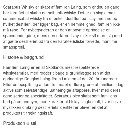
ABV: 57 %
Smag
Størrelse: 70 CL
Scarabus Whisky er skabt af familien Laing, som endnu en gang
EAN nr.: 5060354273678
har formået at skabe en helt unik whisky. Det er en single malt,
Varmende og lækkert med noter af læder og
sammensat af whisky fra ét enkelt destilleri på Islay, men netop
Smagsprofil
vanilje over en røget bund.
hvilket destilleri, der ligger bag, er en hemmelighed, familien ikke
Eftersmag
Fadstyrke · Røget · Maritim · Intens
må røbe. For nybegynderen er den anonyme oprindelse en
spændende gåde, mens den erfarne Islay-elsker vil more sig med
Vidste du at?
Lang med vedvarende røg og en blød
at gætte destilleriet ud fra den karakteristiske tørvede, maritime
vaniljeafslutning.
smagsprofil.
Batch Strength-serien fra Hunter Laing aftappes
Specifikationer
uden reduktion med vand, hvilket betyder, at
Historie & baggrund
styrken varierer let fra batch til batch afhængigt af
de udvalgte fade.
Navn: Scarabus
Aftapper:
Hunter Laing
Familien Laing er en af Skotlands mest respekterede
Se hele vores udvalg af
Scarabus
Region/Land: Islay, Skotland
whiskyfamilier, med rødder tilbage til grundlæggelsen af det
Type: Single Islay Malt Whisky
oprindelige Douglas Laing-firma i midten af det 20. århundrede.
Lyt til vores podcast:
ABV: 46 %
Efter en opsplitning af familiefirmaet er flere grene af familien i dag
Størrelse: 70 CL
aktive som selvstændige, uafhængige aftappere, hver med deres
EAN nr.: 5060354267271
egne serier og specialiteter. Scarabus blev skabt som familiens
Smagsprofil
bud på en anonym, men karakterfuld Islay single malt, hvor selve
mystikken omkring destilleriets identitet er blevet en del af
Røget · Ung · Maritim · Vaniljesød
produktets tiltrækningskraft.
Vidste du at?
Produktion & stil
Scarabus-serien er en af de mest solgte