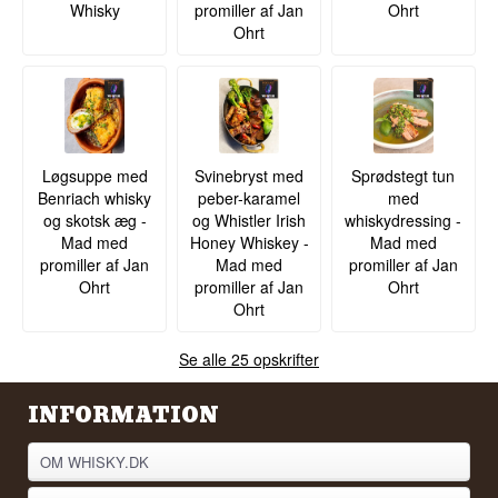
Whisky
promiller af Jan
Ohrt
Ohrt
Løgsuppe med
Svinebryst med
Sprødstegt tun
Benriach whisky
peber-karamel
med
og skotsk æg -
og Whistler Irish
whiskydressing -
Mad med
Honey Whiskey -
Mad med
promiller af Jan
Mad med
promiller af Jan
Ohrt
promiller af Jan
Ohrt
Ohrt
Se alle 25 opskrifter
INFORMATION
OM WHISKY.DK