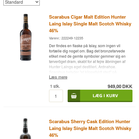
Scarabus Cigar Malt Edition Hunter
Laing Islay Single Malt Scotch Whisky
46%
Varenr.: 222249-12235
Der findes en flaske på Islay, som ingen vil
fortælle dig noget om. Bag det bronzefarvede
etiket med de gemte symboler gemmer sig en
tørveröget dram, skabt for at fejre åbningen af
Hunter Laings eget destilleri, Ardnahoe.
Scarabus betyder "et klippefyldt sted" på
Læs mere
oldnordisk - og det er stort set det eneste,
familien Laing vil afsløre.
1
stk.
949,00
DKK
Ekspertens beskrivelse
Scarabus Cigar Malt er en tørveröget Islay Single
Malt Scotch Whisky, fuldt modnet på Oloroso-
sherryfade, Pedro Ximénez-sherryfade og Ruby
Portfade og aftappet ved 46%.
Scarabus Sherry Cask Edition Hunter
Scarabus Cigar Malt er den nyeste tilføjelse til
Laing Islay Single Malt Scotch Whisky
Hunter Laings Scarabus-serie, og den skiller sig
46%
ud fra de øvrige udgaver ved sin