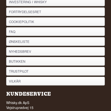
INVESTERING I WHISKY
FORTRYDELSESRET
COOKIEPOLITIK
FAQ
ØNSKELISTE
NYHEDSBREV
BUTIKKEN
TRUSTPILOT
VILKÅR
KUNDESERVICE
Whisky.dk ApS
Vejstruprødvej 15