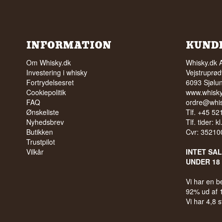
INFORMATION
KUND
Om Whisky.dk
Whisky.dk 
Investering i whisky
Vejstruprød
Fortrydelsesret
6093 Sjølu
Cookiepolitik
www.whisky
FAQ
ordre@whis
Ønskeliste
Tlf. +45 5
Nyhedsbrev
Tlf. tider: k
Butikken
Cvr: 35210
Trustpilot
Vilkår
INTET SA
UNDER 18
Vi har en 
92% ud af
Vi har 4,8 