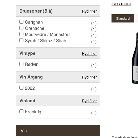
Læs mere
Druesorter (Blå)
Ryd filter
Standard
Carignan
(1)
Grenache
(1)
Mourvédre / Monastrell
(1)
Syrah / Shiraz / Sirah
(1)
Vintype
Ryd filter
Rødvin
(1)
Vin Årgang
Ryd filter
2022
(1)
Vinland
Ryd filter
Frankrig
(1)
Vin
Beskrivels