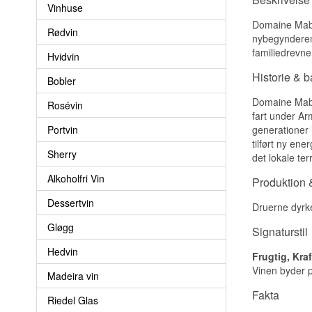
Vinhuse
Domaine Maby 
Rødvin
nybegynderen 
familiedrevne
Hvidvin
Historie & 
Bobler
Domaine Maby 
Rosévin
fart under A
Portvin
generationer 
tilført ny en
Sherry
det lokale terr
Alkoholfri Vin
Produktion &
Dessertvin
Druerne dyrke
Gløgg
Signaturstil
Hedvin
Frugtig, Kraf
Vinen byder på
Madeira vin
Fakta
Riedel Glas