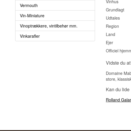
Vinhus
Vermouth
Grundlagt
Vin-Miniature
Udtales
Vinoptrækkere, vintilbehør mm.
Region
Land
Vinkarafler
Ejer
Officiel hjem
Vidste du at
Domaine Maby
store, klassi
Kan du lide
Rolland Galar