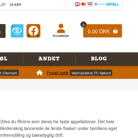
LOT
VILKÅR
0
0,00 DKK
Kundeklub
ØL
ANDET
BLOG
Fysisk butik
et i Danmark
Vejstruprødvej 15 i Sjølund
Côtes du Rhône som deres tre faste appellationer. Det hele
Verdenskrig lancerede de første flasker under familiens eget
nfremstilling og bæredygtig drift.