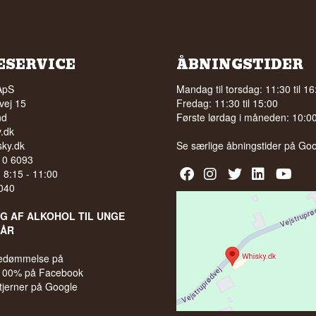
ESERVICE
ÅBNINGSTIDER
ApS
Mandag til torsdag: 11:30 til 16
vej 15
Fredag: 11:30 til 15:00
nd
Første lørdag i måneden: 10:00 
.dk
ky.dk
Se særlige åbningstider på
Goo
210 6093
l. 8:15 - 11:00
040
LG AF ALKOHOL TIL UNGE
 ÅR
bedømmelse på
 100% på Facebook
stjerner på Google