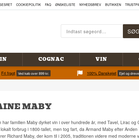
SESRET
COOKIEPOLITIK
FAQ
ØNSKELISTE
NYHEDSBREV
BUTIKKEN
TRUSTPI
IN
COGNAC
VIN
Fri fragt
100% Danskejet
Ved køb over 899 kr.
Ejet og drev
INE MABY
 har familien Maby dyrket vin i over hundrede år, med Tavel, Lirac og 
lokalt forbrug i 1800-tallet, men tog fart, da Armand Maby efter Anden 
ører Richard Maby, der kom til i 2005, traditionen videre med moderne vi