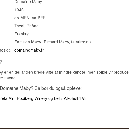
Domaine Maby
1946
do-MEN ma-BEE
Tavel, Rhône
Frankrig
Familien Maby (Richard Maby, familieejet)
meside
domainemaby.fr
?
 er en del af den brede vifte af mindre kendte, men solide vinprodu
ske navne.
 Domaine Maby? Så bør du også opleve:
reta Vin
,
Rooiberg Winery
og
Leitz Alkoholfri Vin
.