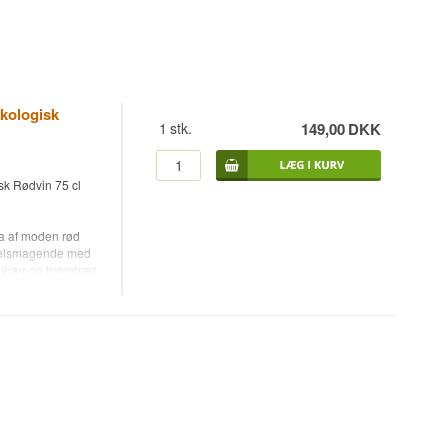
kologisk
1
stk.
149,00
DKK
k Rødvin 75 cl
a af moden rød
s velsmagende med
olbær og brombær,
vin som har været