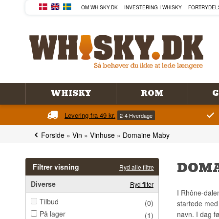
OM WHISKY.DK
INVESTERING I WHISKY
FORTRYDEL
WHISKY
ROM
G
Levering fra 49 kr.
2-4 Hverdage
Forside
»
Vin
»
Vinhuse
»
Domaine Maby
DOMA
Filtrer visning
Ryd alle filtre
Diverse
Ryd filter
I Rhône-dalen
Tilbud
(0)
startede med 
På lager
navn. I dag f
(1)