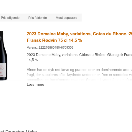
Pris stigende
Pris faldende
Mest populære
2023 Domaine Maby, variations, Cotes du Rhone, Ø
Fransk Rødvin 75 cl 14,5 %
Varenr.: 222276865480-6709356
2023 Domaine Maby, variations, Côtes du Rhône, Økologisk Frans
14,5 %
Vinen har en dyb rød farve og præsenterer en dominerende arom
frugt, der suppleres af let krydrede undertoner. Den er særdele
aromatiske og kandiserede nuancer. Smagen byder på noter af s
Læs mere
og vinen fremstår blød og rund med venlige tanniner. Dette er en 
lagret på cementtanke.
Vinhus: Domaine Maby
Navn: 2023 Variations, Côtes du Rhône, Økologisk
Årgang: 2023
Drue: Syrah, Grenache, Mourvèdre, Carignan
Land: Frankrig
Type: Fransk Rødvin
Alc. styrke: 14,5 %
e af Domaine Maby