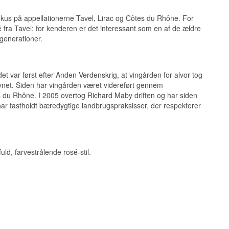
 15% Mourvèdre og
kus på appellationerne Tavel, Lirac og Côtes du Rhône. For
 fra Tavel; for kenderen er det interessant som en af de ældre
 generationer.
et var først efter Anden Verdenskrig, at vingården for alvor tog
net. Siden har vingården været videreført gennem
es du Rhône. I 2005 overtog Richard Maby driften og har siden
har fastholdt bæredygtige landbrugspraksisser, der respekterer
ld, farvestrålende rosé-stil.