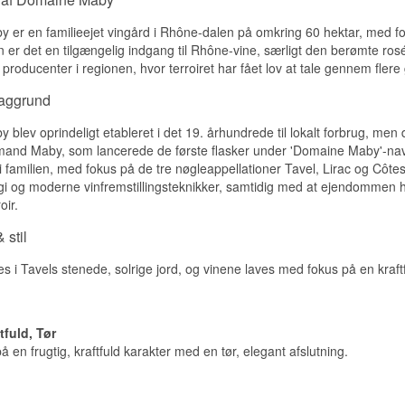
75 cl.
Andet: Sammensætningen består af 60% Syrah, 20% Grenache,
er en familieejet vingård i Rhône-dalen på omkring 60 hektar, med fo
5% Carignan.
er det en tilgængelig indgang til Rhône-vine, særligt den berømte rosé
 producenter i regionen, hvor terroiret har fået lov at tale gennem flere
baggrund
blev oprindeligt etableret i det 19. århundrede til lokalt forbrug, men d
rmand Maby, som lancerede de første flasker under 'Domaine Maby'-nav
i familien, med fokus på de tre nøgleappellationer Tavel, Lirac og Côt
ergi og moderne vinfremstillingsteknikker, samtidig med at ejendommen 
oir.
 stil
s i Tavels stenede, solrige jord, og vinene laves med fokus på en kraftfu
tfuld, Tør
 en frugtig, kraftfuld karakter med en tør, elegant afslutning.