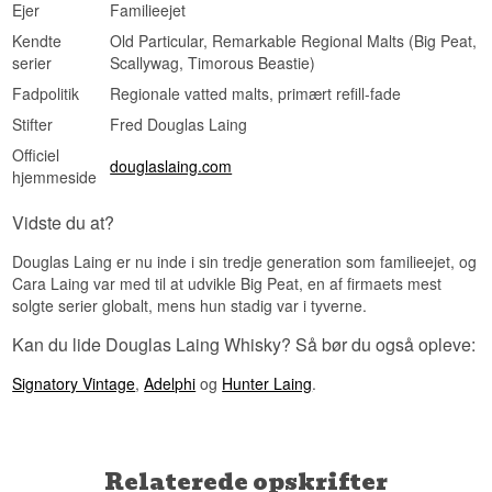
Lyt til vores podcast:
Ejer
Familieejet
Kendte
Old Particular, Remarkable Regional Malts (Big Peat,
serier
Scallywag, Timorous Beastie)
Fadpolitik
Regionale vatted malts, primært refill-fade
Stifter
Fred Douglas Laing
Officiel
douglaslaing.com
hjemmeside
Vidste du at?
Douglas Laing er nu inde i sin tredje generation som familieejet, og
Cara Laing var med til at udvikle Big Peat, en af firmaets mest
solgte serier globalt, mens hun stadig var i tyverne.
Kan du lide Douglas Laing Whisky? Så bør du også opleve:
Signatory Vintage
,
Adelphi
og
Hunter Laing
.
Relaterede opskrifter