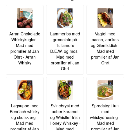
Arran Chokolade
Lammeribs med
Vagtel med
Whiskykugler -
gremolato på
bacon, abrikos
Mad med
Tullamore
og Glenfiddich -
promiller af Jan
D.E.W. og mos -
Mad med
Ohrt - Arran
Mad med
promiller af Jan
Whisky
promiller af Jan
Ohrt
Ohrt
Løgsuppe med
Svinebryst med
Sprødstegt tun
Benriach whisky
peber-karamel
med
og skotsk æg -
og Whistler Irish
whiskydressing -
Mad med
Honey Whiskey -
Mad med
promiller af Jan
Mad med
promiller af Jan