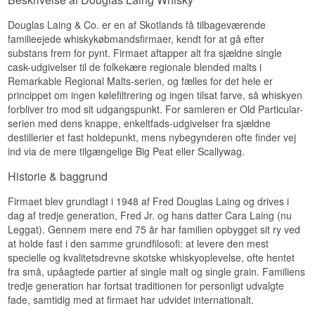
Smagsnoter
Sherry-lagret · Tørret frugt · Malt · Chokolade ·
ABV: 48,4 %
Krydret
Størrelse: 70 CL
Douglas Laing & Co. er en af Skotlands få tilbageværende
Ikke koldfiltreret: Ja
Næse
familieejede whiskykøbmandsfirmaer, kendt for at gå efter
Vidste du at?
Naturlig farve: Ja
substans frem for pynt. Firmaet aftapper alt fra sjældne single
Destilleret: 2003
Sod og brændeovnsglas, tørret tang og en skarp
cask-udgivelser til de folkekære regionale blended malts i
Premier Barrel-serien kommer i keramikkander
Aftappet: 2021
medicinsk kant. Under røgen ligger citron, vanilje
med skruelåg — et valg der beskytter whiskyen
Remarkable Regional Malts-serien, og fælles for det hele er
Antal flasker: 788
og en let sødme.
mod lys og gør flasken svær at forveksle med
Edition: Old Particular
princippet om ingen kølefiltrering og ingen tilsat farve, så whiskyen
andet. Kanderne bliver samlet på i sig selv, netop
Smag
EAN nr.: 5014218818635
forbliver tro mod sit udgangspunkt. For samleren er Old Particular-
fordi de ser ud som noget fra et andet
serien med dens knappe, enkeltfads-udgivelser fra sjældne
århundrede.
Smagsprofil
Højoktan tørverøg med havsalt, peber og ristet
destillerier et fast holdepunkt, mens nybegynderen ofte finder vej
byg. De 52,8 % giver et fast greb, og der er en tør,
Se hele vores udvalg af
Dailuaine Whisky
ind via de mere tilgængelige Big Peat eller Scallywag.
Blød · Cremet · Let · Elegant
næsten kridtagtig mineralitet i midten.
Se hele vores udvalg af
Douglas Laing Whisky
Vidste du at?
Historie & baggrund
Eftersmag
Lyt til vores podcast:
North British er i dag ejet i fællesskab af Diageo
Lang og tør med aske, salt og et strejf af vanilje til
Firmaet blev grundlagt i 1948 af Fred Douglas Laing og drives i
og Edrington Group gennem selskabet Lothian
sidst.
dag af tredje generation, Fred Jr. og hans datter Cara Laing (nu
Distillers – to konkurrenter, der deler ét destilleri.
Leggat). Gennem mere end 75 år har familien opbygget sit ry ved
Specifikationer
Se hele vores udvalg af
North British
at holde fast i den samme grundfilosofi: at levere den mest
Navn: Big Peat Christmas Edition 2021 Douglas
specielle og kvalitetsdrevne skotske whiskyoplevelse, ofte hentet
Lyt til vores podcast:
Laing Blended Malt Whisky 52,8%
fra små, upåagtede partier af single malt og single grain. Familiens
Aftapper:
Douglas Laing
tredje generation har fortsat traditionen for personligt udvalgte
Region/Land: Islay, Skotland
fade, samtidig med at firmaet har udvidet internationalt.
Type: Islay Blended Malt Scotch Whisky
ABV: 52,8 %