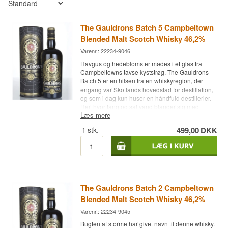
The Gauldrons Batch 5 Campbeltown
Blended Malt Scotch Whisky 46,2%
Varenr.: 22234-9046
Havgus og hedeblomster mødes i et glas fra
Campbeltowns tavse kyststrøg. The Gauldrons
Batch 5 er en hilsen fra en whiskyregion, der
engang var Skotlands hovedstad for destillation,
og som i dag kun huser en håndfuld destillerier.
Her, hvor tang og saltvand blander sig med
Læs mere
kornmarkerne, skabes en karakter, du ikke finder
andre steder.
1
stk.
499,00
DKK
Ekspertens beskrivelse
The Gauldrons Batch 5 er en Campbeltown
Blended Malt Scotch Whisky på 46,2% ABV,
sammensat af den uafhængige whiskyhandler
Douglas Laing af udvalgte malt whiskyer fra
The Gauldrons Batch 2 Campbeltown
destillerier i Campbeltown-området.
Blended Malt Scotch Whisky 46,2%
Serien opkaldes efter The Gauldrons, en
Varenr.: 22234-9045
klippekyst nær Campbeltown, og hver batch
samler det bedste fra regionens destillater i en
Bugten af storme har givet navn til denne whisky.