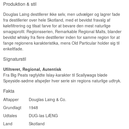
Produktion & stil
Størrelse: 70 CL
Ikke koldfiltreret: Ja
Douglas Laing destillerer ikke selv, men udvælger og lagrer fade
Naturlig farve: Ja
fra destillerier over hele Skotland, med et bevidst fravalg af
Aftappet: 2021
Edition: Christmas Edition 2021
kølefiltrering og tilsat farve for at bevare den mest naturlige
smagsprofil. Regionsserien, Remarkable Regional Malts, blander
Smagsprofil
bevidst whisky fra flere destillerier inden for samme region for at
fange regionens karakteristika, mens Old Particular holder sig til
Røget · Askeagtig · Salt · Mineralsk · Fadstyrke
enkeltfade.
Investeringspotentiale
Signaturstil
Mellem: En årgangsudgave, som ikke laves igen,
i den serie der har flest samlere blandt Big Peats
Ufiltreret, Regional, Autentisk
udgivelser. Ældre juleudgaver bliver løbende
Fra Big Peats røgfyldte Islay-karakter til Scallywags bløde
sværere at finde i uåbnet stand.
Speyside-sødme afspejler hver serie sin regions naturlige udtryk.
Vidste du at?
Fakta
Juleserien begyndte i 2011, og 2021-udgaven
Aftapper
Douglas Laing & Co.
var derfor den ellevte i rækken. Douglas Laing
har siden fortsat traditionen hvert eneste år uden
Grundlagt
1948
at springe over.
Udtales
DUG-las LÆNG
Se hele vores udvalg af
Big Peat Christmas
Se hele vores udvalg af
Douglas Laing
Land
Skotland