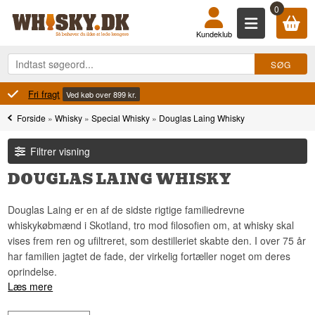
0
Kundeklub
100% Danskejet
Ejet og drevet i Danmark
Forside
»
Whisky
»
Special Whisky
»
Douglas Laing Whisky
Filtrer visning
DOUGLAS LAING WHISKY
Douglas Laing er en af de sidste rigtige familiedrevne
whiskykøbmænd i Skotland, tro mod filosofien om, at whisky skal
vises frem ren og ufiltreret, som destilleriet skabte den. I over 75 år
har familien jagtet de fade, der virkelig fortæller noget om deres
oprindelse.
Læs mere