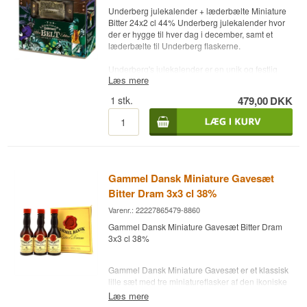
Underberg julekalender + læderbælte Miniature
Bitter 24x2 cl 44% Underberg julekalender hvor
der er hygge til hver dag i december, samt et
læderbælte til Underberg flaskerne.
Underberg's julekalender er en unik og festlig
Læs mere
måde at fejre juletiden på, der kombinerer
traditionen med en adventskalender med den
1
stk.
479,00
DKK
velkendte bitter Underberg. Kalenderen
indeholder 24 små flasker Underberg, hver
designet til at blive åbnet dag for dag fra 1.
december frem til juleaften.
Destilleri: Underberg
Type: Bitter fra Tyskland
Gammel Dansk Miniature Gavesæt
Alc. styrke: 44%
Bitter Dram 3x3 cl 38%
24 x 2 cl.
Andet: Inkl. læderbælte
Varenr.: 22227865479-8860
Gammel Dansk Miniature Gavesæt Bitter Dram
3x3 cl 38%
Gammel Dansk Miniature Gavesæt er et klassisk
lille sæt med tre miniatureflasker af den ikoniske
danske bitter, perfekt som gave, smagsprøve eller
Læs mere
til dem der elsker den karakteristiske krydrede