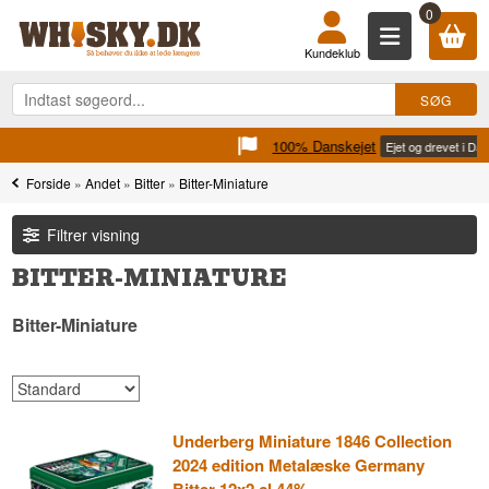
0
Kundeklub
100% Danskejet
Ejet og drevet i Danmark
Forside
»
Andet
»
Bitter
»
Bitter-Miniature
Filtrer visning
BITTER-MINIATURE
Bitter-Miniature
Underberg Miniature 1846 Collection
2024 edition Metalæske Germany