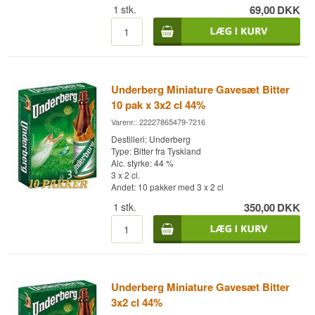
1
stk.
69,00
DKK
stil. Hver flaske rummer den velkendte
kombination af urter, rødder og krydderier, som
giver Gammel Dansk sin markante, tørre og
aromatiske profil. Smagen er intens, varm og
bittersød med tydelige noter af krydderurter,
lakrids, citrus og en let peberet afslutning.
Underberg Miniature Gavesæt Bitter
Sættet er oplagt som en lille værtindegave, til
samlere eller som en introduktion til den
10 pak x 3x2 cl 44%
klassiske danske bittertradition. Perfekt til at nyde
Varenr.: 22227865479-7216
afkølet, som morgenbitter eller som et krydret
indslag i cocktails med bitterdram.
Destilleri: Underberg
Type: Bitter fra Tyskland
Destilleri: Gammel Dansk
Alc. styrke: 44 %
Type: Dansk Bitter Dram
3 x 2 cl.
Alc. styrke: 38 %
Andet: 10 pakker med 3 x 2 cl
3 x 3 cl.
1
stk.
350,00
DKK
Underberg Miniature Gavesæt Bitter
3x2 cl 44%