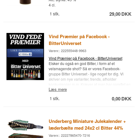
4 cl.
1
stk.
29,00
DKK
Vind Præmier på Facebook -
BitterUniverset
Varenr.: 222555448-9963
Vind Præmier på Facebook - BitterUniverset
Elsker du også en god Bitter, i form af et
velsmagende shot? Så er vores Facebook-
gruppe Bitter Universet - lige noget for dig. Vi
skriver om nye varianter, trends, afholder
konkurrencer m.m. Kræver at man har oprettet en
Læs mere
Facebookprofil og er over 18 år. Klik her for at
deltage:
Vind Præmier på Facebook -
1
stk.
0,00
DKK
BitterUniverset
De bedste Bitterhilsner Whisky.dk
Kom forbi butikken og se vores store udvalg af
Bitter, Shots fra hele verden.
Underberg Miniature Julekalender +
læderbælte med 24x2 cl Bitter 44%
Varenr.: 22227865470-7216