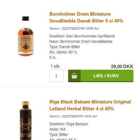
Bornholmer Dram Miniature
SevaBlødda Dansk Bitter 5 cl 40%
Varenr.: 222278653799-3359-5cl
Destilleri: Den Bornholmske Spritfabrik
Navn: Bornholmer Dram SevaBlødda
Type: Dansk Bitter
Alc. styrke: 40 %
5 cl.
1
stk.
29,00
DKK
Riga Black Balsam Miniature Original
Letland Herbal Bitter 4 cl 45%
Varenr.: 22227865479-1400-4cl
Destilleri: Riga Balsam
Alder: NA
Type: Bitter
Alc. styrke: 45 %