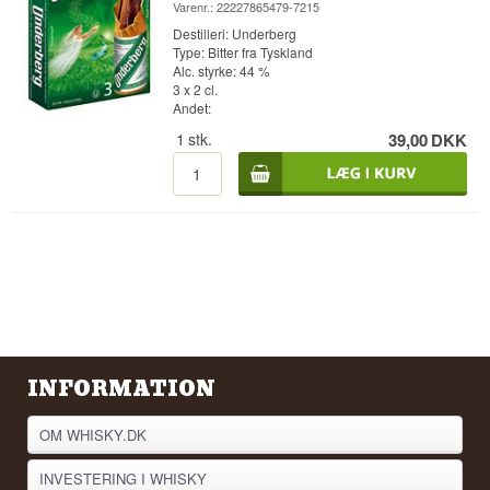
Varenr.: 22227865479-7215
Destilleri: Underberg
Type: Bitter fra Tyskland
Alc. styrke: 44 %
3 x 2 cl.
Andet:
1
stk.
39,00
DKK
INFORMATION
OM WHISKY.DK
INVESTERING I WHISKY