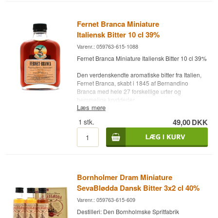
Destilleri: Underberg
Type: Bitter med espressosmag fra Tyskland
Fernet Branca Miniature
Alc. styrke: 27%
Italiensk Bitter 10 cl 39%
12 x 2 cl
Andet: 2024 Edition
Varenr.: 059763-615-1088
Fernet Branca Miniature Italiensk Bitter 10 cl 39%
Den verdenskendte aromatiske bitter fra Italien,
Fernet Branca, skabt i 1845 af Bernandino
Branca med hele 27 forskellige urter og
hemmelige krydderier
Læs mere
Destilleri: Fernet-Branca
1
stk.
49,00
DKK
Land: Italien, Milano
Type: Italiensk Bitter
Alc. styrke: 39 %
10 cl.
Bornholmer Dram Miniature
SevaBlødda Dansk Bitter 3x2 cl 40%
Varenr.: 059763-615-609
Destilleri: Den Bornholmske Spritfabrik