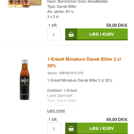
Navn: Bornholmer Dram SevaBlødda
Type: Dansk Bitter
Alc. styrke: 40 %
3 x 2 cl.
1
stk.
59,00
DKK
1-Enkelt Miniature Dansk Bitter 2 cl
35%
Varenr.: 059763-615-574
1-Enkelt Miniature Dansk Bitter 2 cl 35%
Destilleri: 1-Enkelt
Land: Danmark
Type: Dansk Bitter
Alc. styrke: 35 %
Læs mere
2 cl.
1
stk.
49,00
DKK