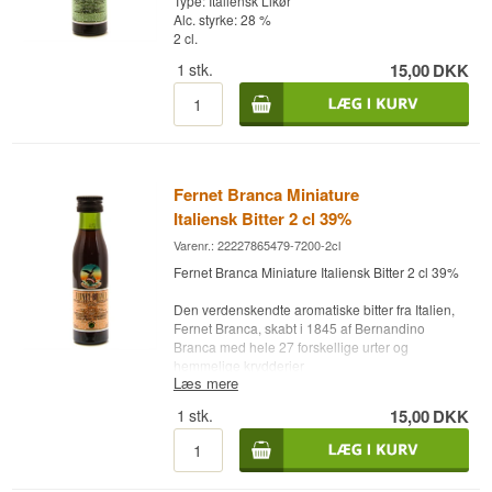
Type: Italiensk Likør
Alc. styrke: 28 %
2 cl.
1
stk.
15,00
DKK
Fernet Branca Miniature
Italiensk Bitter 2 cl 39%
Varenr.: 22227865479-7200-2cl
Fernet Branca Miniature Italiensk Bitter 2 cl 39%
Den verdenskendte aromatiske bitter fra Italien,
Fernet Branca, skabt i 1845 af Bernandino
Branca med hele 27 forskellige urter og
hemmelige krydderier
Læs mere
Destilleri: Fernet-Branca
1
stk.
15,00
DKK
Land: Italien, Milano
Type: Italiensk Bitter
Alc. styrke: 39 %
2 cl.