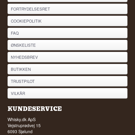
FORTRYDELSESRET
COOKIEPOLITIK
FAQ
ØNSKELISTE
NYHEDSBREV
BUTIKKEN
TRUSTPILOT
VILKÅR
KUNDESERVICE
Whisky.dk ApS
Vejstruprødvej 15
6093 Sjølund