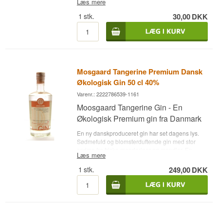
Læs mere
1
stk.
30,00
DKK
Mosgaard Tangerine Premium Dansk
Økologisk Gin 50 cl 40%
Varenr.: 2222786539-1161
Moosgaard Tangerine Gin - En
Økologisk Premium gin fra Danmark
En ny danskproduceret gin har set dagens lys.
Sødmefuld og blomsterduftende gin med stor
sødme fra friske mandariner og mandler. En
Læs mere
perfekt gin til cocktails, sammen med en god
tonic over rigeligt med is - eller sammen med frisk
1
stk.
249,00
DKK
æble juice. Mosgaard Distilllery - Tangerine Gin -
nyd den ren eller med en af nedenstående tonic
´s.
Se alle gins fra Mosgaard her
. Destilleri:
Mosgaard Navn: Tangerine Premium Dansk
Økologisk Gin Botanicals: Enebær, anisfrø,
nelliker, korianderfrø og frisk skal fra mandariner