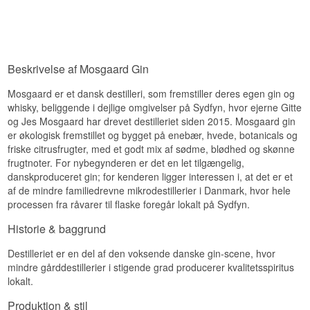
og lime. Land: Danmark Type: Økologisk Gin Alc.
styrke: 40 % 50 cl. Andet: Vinder af World Gin
Awards sølv 2021 Anbefalet Tonicvand: Fever-
Tree Mediterranean Tonic Anbefalet Garnish:
Frisk rosmarin, æblestykker, rabarber eller
Beskrivelse af Mosgaard Gin
hindbær
Mosgaard er et dansk destilleri, som fremstiller deres egen gin og
whisky, beliggende i dejlige omgivelser på Sydfyn, hvor ejerne Gitte
og Jes Mosgaard har drevet destilleriet siden 2015. Mosgaard gin
er økologisk fremstillet og bygget på enebær, hvede, botanicals og
friske citrusfrugter, med et godt mix af sødme, blødhed og skønne
frugtnoter. For nybegynderen er det en let tilgængelig,
danskproduceret gin; for kenderen ligger interessen i, at det er et
af de mindre familiedrevne mikrodestillerier i Danmark, hvor hele
processen fra råvarer til flaske foregår lokalt på Sydfyn.
Historie & baggrund
Destilleriet er en del af den voksende danske gin-scene, hvor
mindre gårddestillerier i stigende grad producerer kvalitetsspiritus
lokalt.
Produktion & stil