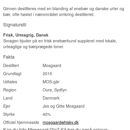
Ginnen destilleres med en blanding af enebær og danske urter og
bær, ofte høstet i nærområdet omkring destilleriet.
Signaturstil
Frisk, Urteagtig, Dansk
Smagen bjuder på en frisk enebærbund suppleret med lokale,
urteagtige og bærprægede toner.
Fakta
Destilleri
Mosgaard
Grundlagt
2015
Udtales
MOS-går
Region
Oure, Sydfyn
Land
Danmark
Ejer
Jes og Gitte Mosgaard
Styrke
40%
Officiel hjemmeside
mosgaardwhisky.dk
Kan du lide Mosgaard Gin? Så bør du også opleve: