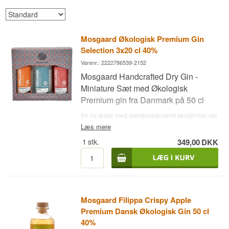
Mosgaard Økologisk Premium Gin
Selection 3x20 cl 40%
Varenr.: 2222786539-2152
Mosgaard Handcrafted Dry Gin -
Miniature Sæt med Økologisk
Premium gin fra Danmark på 50 cl
En ny æske med danskproduceret økogin har set
dagens lys. Dansk frisk gin i 3 forskellige
Læs mere
varianter: Dry Gin, Tangerine og Rabarber Gin.
1
stk.
349,00
DKK
Tre perfekte gins til cocktails, sammen med en
god tonic over rigeligt med is - eller ren over is
med en skive lime. Nyd din Prisvindende
Mosgaard Organic Gin Selection fra Sydfyn.
Se
alle gins fra Mosgaard her
. • Destilleri: Mosgaard
• Navn: Premium Organic Gin Selection •
Botanicals: Enebær, citrusfrugter mm. • Land:
Mosgaard Filippa Crispy Apple
Danmark • Type: Økologisk Gin • 3x20 cl. •
Premium Dansk Økologisk Gin 50 cl
Anbefalet Tonicvand: Fever-Tree Indian Tonic •
Anbefalet Garnish: Frisk mynte, basilikum,
40%
citronverbena, lime