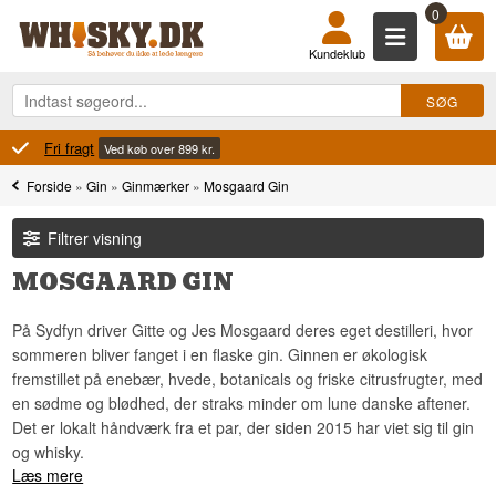
0
Kundeklub
Fri fragt
Ved køb over 899 kr.
Forside
»
Gin
»
Ginmærker
»
Mosgaard Gin
Filtrer visning
MOSGAARD GIN
På Sydfyn driver Gitte og Jes Mosgaard deres eget destilleri, hvor
sommeren bliver fanget i en flaske gin. Ginnen er økologisk
fremstillet på enebær, hvede, botanicals og friske citrusfrugter, med
en sødme og blødhed, der straks minder om lune danske aftener.
Det er lokalt håndværk fra et par, der siden 2015 har viet sig til gin
og whisky.
Læs mere