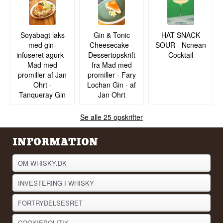
Soyabagt laks
Gin & Tonic
HAT SNACK
med gin-
Cheesecake -
SOUR - Ncnean
infuseret agurk -
Dessertopskrift
Cocktail
Mad med
fra Mad med
promiller af Jan
promiller - Fary
Ohrt -
Lochan Gin - af
Tanqueray Gin
Jan Ohrt
Se alle 25 opskrifter
INFORMATION
OM WHISKY.DK
INVESTERING I WHISKY
FORTRYDELSESRET
COOKIEPOLITIK