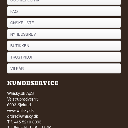
FAQ
ØNSKELISTE
NYHEDSBREV
BUTIKKEN
TRUSTPILOT
VILKÅR
KUNDESERVICE
Whisky.dk ApS
Vejstruprødvej 15
6093 Sjølund
www.whisky.dk
ordre@whisky.dk
Tlf. +45 5210 6093
Tlf. tider: kl. 8:15 - 11:00