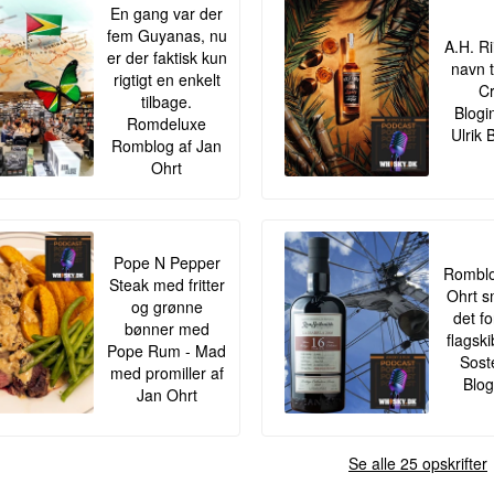
En gang var der
fem Guyanas, nu
A.H. Ri
er der faktisk kun
navn t
rigtigt en enkelt
Cr
tilbage.
Blogi
Romdeluxe
Ulrik 
Romblog af Jan
Ohrt
Pope N Pepper
Romblo
Steak med fritter
Ohrt s
og grønne
det f
bønner med
flagsk
Pope Rum - Mad
Sost
med promiller af
Blog
Jan Ohrt
Se alle 25 opskrifter