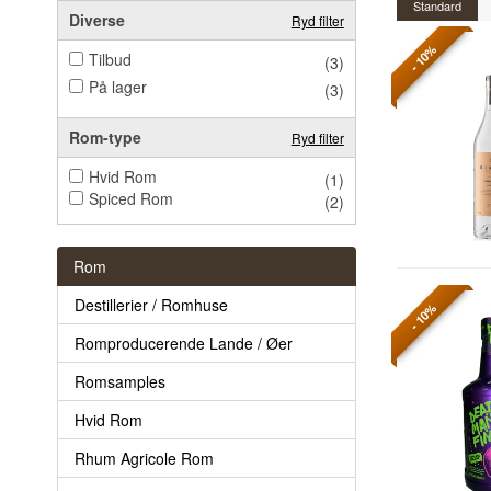
Standard
Diverse
Ryd filter
- 10%
Tilbud
(3)
På lager
(3)
Rom-type
Ryd filter
Hvid Rom
(1)
Spiced Rom
(2)
Rom
Destillerier / Romhuse
- 10%
Romproducerende Lande / Øer
Romsamples
Hvid Rom
Rhum Agricole Rom