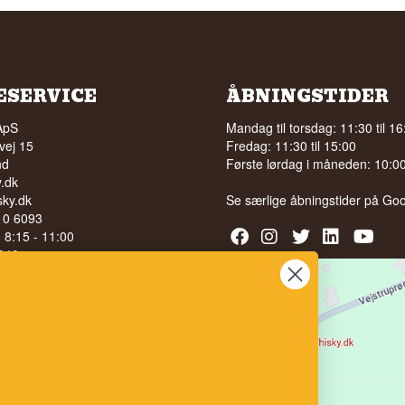
ESERVICE
ÅBNINGSTIDER
ApS
Mandag til torsdag: 11:30 til 16
vej 15
Fredag: 11:30 til 15:00
nd
Første lørdag i måneden: 10:00 
.dk
ky.dk
Se særlige åbningstider på
Goo
210 6093
l. 8:15 - 11:00
040
LG AF ALKOHOL TIL UNGE
 ÅR
bedømmelse på
 100% på Facebook
stjerner på Google