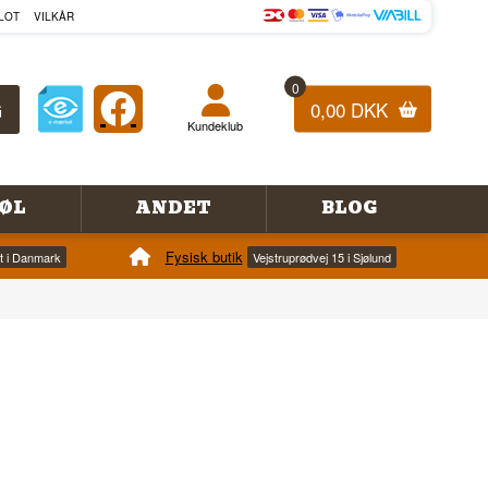
LOT
VILKÅR
0
0,00 DKK
Kundeklub
ØL
ANDET
BLOG
Fysisk butik
et i Danmark
Vejstruprødvej 15 i Sjølund