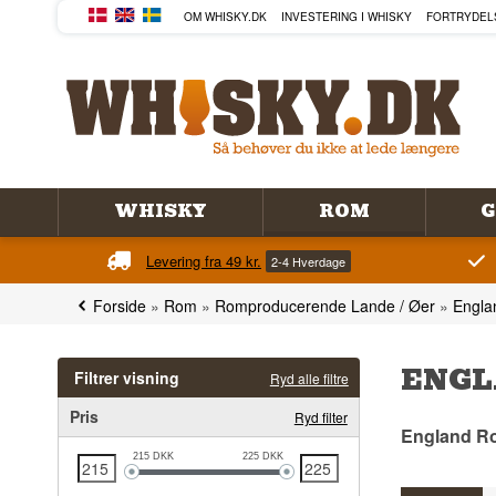
OM WHISKY.DK
INVESTERING I WHISKY
FORTRYDEL
WHISKY
ROM
G
Levering fra 49 kr.
2-4 Hverdage
Forside
»
Rom
»
Romproducerende Lande / Øer
»
Engl
ENGL
Filtrer visning
Ryd alle filtre
Pris
Ryd filter
England R
215
DKK
225
DKK