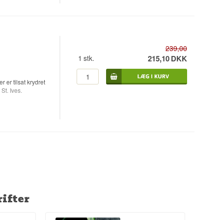
239,00
1
stk.
215,10
DKK
 er tilsat krydret
St. Ives.
l Flavours
ifter