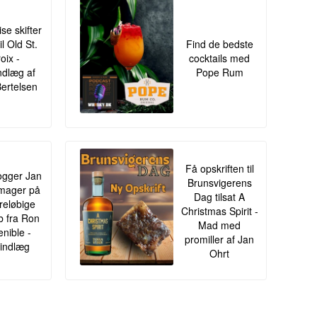
ise skifter
il Old St.
Find de bedste
oix -
cocktails med
ndlæg af
Pope Rum
Bertelsen
Få opskriften til
gger Jan
Brunsvigerens
mager på
Dag tilsat A
oreløbige
Christmas Spirit -
ib fra Ron
Mad med
enible -
promiller af Jan
indlæg
Ohrt