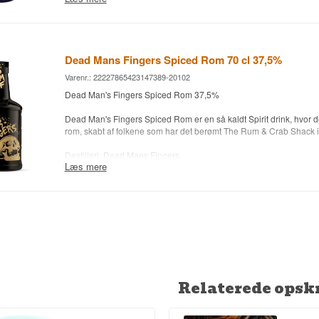
Alder: NA
Type: Spiced Spirit Rom
Alc. styrke: 40 %
70 cl.
Dead Mans Fingers Spiced Rom 70 cl 37,5%
Andet: med naturlig hamp og CBD
Varenr.: 22227865423147389-20102
Dead Man's Fingers Spiced Rom 37,5%
Dead Man's Fingers Spiced Rom er en så kaldt Spirit drink, hvor der
rom, skabt af folkene som har det berømt The Rum & Crab Shack i 
Destilleri: Dead Mans Fingers
Læs mere
Alder: NA
Type: Spiced Spirit Rom
Alc. styrke: 37,5 %
70 cl.
Andet: a spirit drink made with RUM blended with Spices & Natura
Relaterede opskr