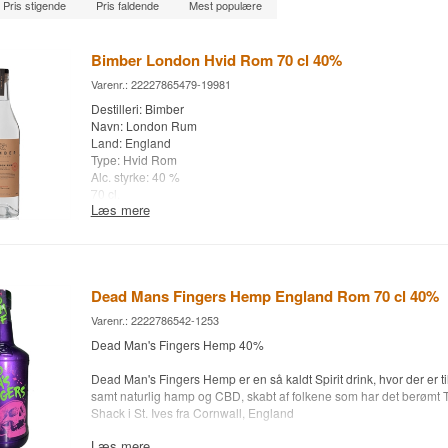
Pris stigende
Pris faldende
Mest populære
Bimber London Hvid Rom 70 cl 40%
Varenr.: 22227865479-19981
Destilleri: Bimber
Navn: London Rum
Land: England
Type: Hvid Rom
Alc. styrke: 40 %
70 cl.
Læs mere
Dead Mans Fingers Hemp England Rom 70 cl 40%
Varenr.: 2222786542-1253
Dead Man's Fingers Hemp 40%
Dead Man's Fingers Hemp er en så kaldt Spirit drink, hvor der er ti
samt naturlig hamp og CBD, skabt af folkene som har det berømt
Shack i St. Ives fra Cornwall, England
Læs mere
Destilleri: Dead Mans Fingers HEMP