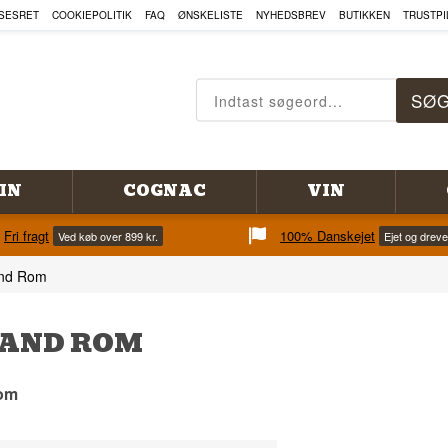
SESRET
COOKIEPOLITIK
FAQ
ØNSKELISTE
NYHEDSBREV
BUTIKKEN
TRUSTPI
IN
COGNAC
VIN
Fri fragt
100% Danskejet
Ved køb over 899 kr.
Ejet og drev
and Rom
AND ROM
om