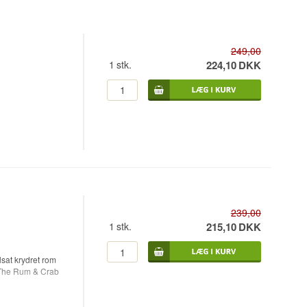
249,00
1
stk.
224,10
DKK
239,00
1
stk.
215,10
DKK
lsat krydret rom
 The Rum & Crab