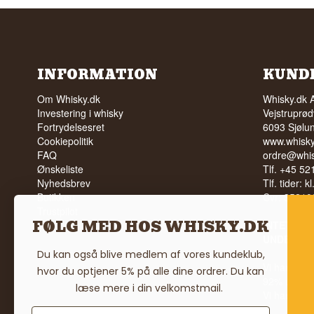
INFORMATION
KUND
Om Whisky.dk
Whisky.dk 
Investering i whisky
Vejstruprød
Fortrydelsesret
6093 Sjølu
Cookiepolitik
www.whisky
FAQ
ordre@whis
Ønskeliste
Tlf. +45 5
Nyhedsbrev
Tlf. tider: k
Butikken
Cvr: 35210
Trustpilot
FØLG MED HOS WHISKY.DK
Vilkår
INTET SA
UNDER 18
Du kan også blive medlem af vores kundeklub,
Vi har en 
hvor du optjener 5% på alle dine ordrer. Du kan
92% ud af
læse mere i din velkomstmail.
Vi har 4,8 