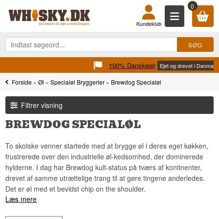
0
Kundeklub
100% Danskejet
Ejet og drevet i Danmark
Forside
»
Øl
»
Specialøl Bryggerier
»
Brewdog Specialøl
Filtrer visning
BREWDOG SPECIALØL
To skotske venner startede med at brygge øl i deres eget køkken,
frustrerede over den industrielle øl-kedsomhed, der dominerede
hylderne. I dag har Brewdog kult-status på tværs af kontinenter,
drevet af samme utrættelige trang til at gøre tingene anderledes.
Det er øl med et bevidst chip on the shoulder.
Læs mere