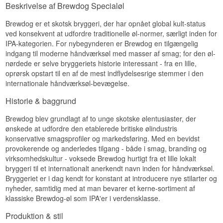
Beskrivelse af Brewdog Specialøl
Brewdog er et skotsk bryggeri, der har opnået global kult-status
ved konsekvent at udfordre traditionelle øl-normer, særligt inden for
IPA-kategorien. For nybegynderen er Brewdog en tilgængelig
indgang til moderne håndværksøl med masser af smag; for den øl-
nørdede er selve bryggeriets historie interessant - fra en lille,
oprørsk opstart til en af de mest indflydelsesrige stemmer i den
internationale håndværksøl-bevægelse.
Historie & baggrund
Brewdog blev grundlagt af to unge skotske ølentusiaster, der
ønskede at udfordre den etablerede britiske ølindustris
konservative smagsprofiler og markedsføring. Med en bevidst
provokerende og anderledes tilgang - både i smag, branding og
virksomhedskultur - voksede Brewdog hurtigt fra et lille lokalt
bryggeri til et internationalt anerkendt navn inden for håndværksøl.
Bryggeriet er i dag kendt for konstant at introducere nye stilarter og
nyheder, samtidig med at man bevarer et kerne-sortiment af
klassiske Brewdog-øl som IPA'er i verdensklasse.
Produktion & stil