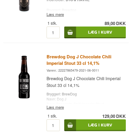
Bryggeri: Brewdog
Læs mere
Navn: Dog L
Type: Stout
1
stk.
89,00
DKK
Alc. styrke: 10,1 %
33 cl.
Andet: Aged in Cognac & Maple Syrup Barrels
Brewdog Dog J Chocolate Chili
Imperial Stout 33 cl 14,1%
Varenr.: 22227865479-2021-06-0011
Brewdog Dog J Chocolate Chili Imperial
Stout 33 cl 14,1%
Bryggeri: BrewDog
Navn: Dog J
Type: Chocolate Chili Imperial Stout
Læs mere
Alc. styrke: 14,1%
33 cl
1
stk.
129,00
DKK
Køb Brewdog Dog J Chocolate Chili Imperial
Stout 33 cl 14,1%