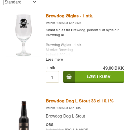
Brewdog Ølglas - 1 stk.
Varenr.: 059763-615-869
Skønt ølglas fra Brewdog, perfekt til at nyde din
Brewdog øl i
Brewdog Ølglas - 1 stk.
Mærke: Brewdog
Indhold: 300 ml.
Læs mere
1
stk.
49,00
DKK
Brewdog Dog L Stout 33 cl 10,1%
Varenr.: 059763-615-135
Brewdog Dog L Stout
OBS!
Indeholder:
BYG & HAVRE