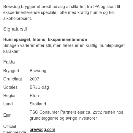
Brewdog brygger et bredt udvalg af stilarter, fra IPA og stout til
eksperimenterende specialøl, ofte med kraftig humle og høj
alkoholprocent.
Signaturstil
Humlepræget, Intens, Eksperimenterende
Smagen varierer efter stil, men fælles er en kraftig, humlepræget
karakter.
Fakta
Bryggeri
Brewdog
Grundlagt
2007
Udtales
BRJU-dåg
Region
Ellon
Land
Skotland
TSG Consumer Partners ejer ca. 23%; resten hos
Ejer
grundlæggerne og øvrige investorer
Officiel
brewdog.com
hjemmeside