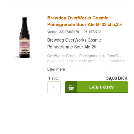
Brewdog OverWorks Cosmic
Pomegranate Sour Ale Øl 33 cl 5,3%
Varenr.: 22227865479-1106-1972722
Brewdog OverWorks Cosmic
Pomegranate Sour Ale Øl
OverWorks Cosmic Pomegranate fra BrewDog
bryggeriet er en sour ale gæret med granatæble
og hibiscus og lageret i vinfade. Smagen er
Læs mere
delikat og kompleks. Den har noter af frugt og
blomster og en saftig afrundet sur finish.
1
stk.
59,00
DKK
Bryggeri: BrewDog
Navn: OverWorks Cosmic Pomegranate
Type: Sour Ale
Alc. styrke: 5,3%
33 cl.
Andet: Bedst før: 6-8-2025