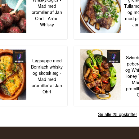
Mad med
Tullamo
promiller af Jan
og mo
Ohrt - Arran
med pr
Whisky
Jan
Svineb
Løgsuppe med
peber
Benriach whisky
og Whis
og skotsk æg -
Honey 
Mad med
Ma
promiller af Jan
promil
Ohrt
O
Se alle 25 opskrifter