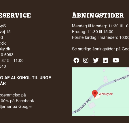
ESERVICE
ÅBNINGSTIDER
ApS
Mandag til torsdag: 11:30 til 16
vej 15
Fredag: 11:30 til 15:00
nd
Første lørdag i måneden: 10:00 
.dk
ky.dk
Se særlige åbningstider på
Goo
210 6093
l. 8:15 - 11:00
040
LG AF ALKOHOL TIL UNGE
 ÅR
bedømmelse på
 100% på Facebook
stjerner på Google