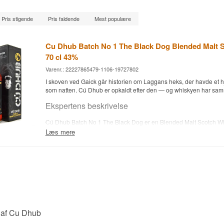
Pris stigende
Pris faldende
Mest populære
Cu Dhub Batch No 1 The Black Dog Blended Malt 
70 cl 43%
Varenr.: 22227865479-1106-19727802
I skoven ved Gaick går historien om Laggans heks, der havde et hje
som natten. Cú Dhub er opkaldt efter den — og whiskyen har sam
Ekspertens beskrivelse
Cú Dhub Batch No 1 The Black Dog er en Blended Malt Scotch Wh
43 %.
Læs mere
Navnet betyder sort hund på gælisk og henviser til en vandrehistor
højland om Laggans heks, som kunne skifte skikkelse. Whiskyen e
skotske maltwhiskyer, sammensat og aftappet af den danske spir
Y. Den mørke farve er en del af selve konceptet og gør flasken le
hylden — bag den ligger en gennemført maltet whisky med tydelig 
Smagsnoter
 af Cu Dhub
Næse