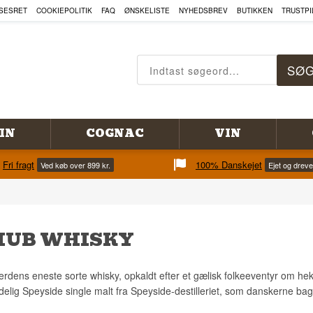
SESRET
COOKIEPOLITIK
FAQ
ØNSKELISTE
NYHEDSBREV
BUTIKKEN
TRUSTPI
IN
COGNAC
VIN
Fri fragt
100% Danskejet
Ved køb over 899 kr.
Ejet og drev
HUB WHISKY
rdens eneste sorte whisky, opkaldt efter et gælisk folkeeventyr om h
elig Speyside single malt fra Speyside-destilleriet, som danskerne bag 