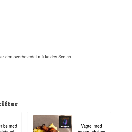
e mest udbredte
 fra højlandet til
, før den overhovedet må kaldes Scotch.
ifter
ribs med
Vagtel med
lato på
bacon, abrikos