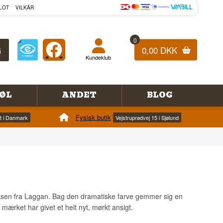
LOT
VILKÅR
0
0,00 DKK
Kundeklub
ØL
ANDET
BLOG
Fysisk butik
et i Danmark
Vejstruprødvej 15 i Sjølund
eksen fra Laggan. Bag den dramatiske farve gemmer sig en
mærket har givet et helt nyt, mørkt ansigt.