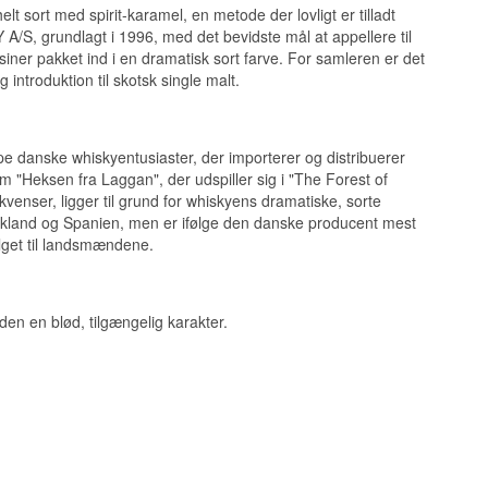
ert af tørhed.
lt sort med spirit-karamel, en metode der lovligt er tilladt
 A/S, grundlagt i 1996, med det bevidste mål at appellere til
ner pakket ind i en dramatisk sort farve. For samleren er det
introduktion til skotsk single malt.
eligt krydret
n.
e danske whiskyentusiaster, der importerer og distribuerer
om "Heksen fra Laggan", der udspiller sig i "The Forest of
kvenser, ligger til grund for whiskyens dramatiske, sorte
 Tyskland og Spanien, men er ifølge den danske producent mest
hisky 70 cl 43%
alget til landsmændene.
en en blød, tilgængelig karakter.