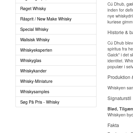
Cú Dhub, gæli
Røget Whisky
inden for def
nye whiskydri
Råsprit / New Make Whisky
kuriøse gimmi
Special Whisky
Historie & 
Walisisk Whisky
Cú Dhub blev 
spiritus fra 
Whiskyeksperten
Gaick" i det 
Whiskyglas
identitet. Wh
populær i sel
Whiskykander
Produktion &
Whisky-Miniature
Whiskyen samm
Whiskysamples
Signaturstil
Søg På Pris - Whisky
Blød, Tilgæ
Whiskyen byde
Fakta