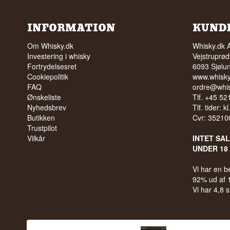
INFORMATION
KUND
Om Whisky.dk
Whisky.dk 
Investering i whisky
Vejstruprød
Fortrydelsesret
6093 Sjølu
Cookiepolitik
www.whisky
FAQ
ordre@whis
Ønskeliste
Tlf. +45 5
Nyhedsbrev
Tlf. tider: k
Butikken
Cvr: 35210
Trustpilot
Vilkår
INTET SA
UNDER 18
Vi har en 
92% ud af
Vi har 4,8 