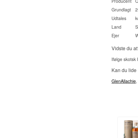
Producent
C
Grundlagt
2
Udtales
k
Land
S
Ejer
W
Vidste du at
Ifølge skotsk
Kan du lide
GlenAllachie