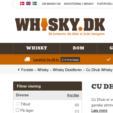
OM WHISKY.DK
INVESTERING I WHISKY
FORTRYDEL
WHISKY
ROM
G
Levering fra 49 kr.
2-4 Hverdage
Forside
»
Whisky
»
Whisky Destillerier
»
Cu Dhub Whisky
CU D
Filtrer visning
Diverse
Ryd filter
Cú Dhub er ve
Tilbud
(0)
ganske almind
På lager
Læs mere
(1)