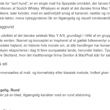
Ristede kaffebønner og støvet maltsødme, engelsk lakrids og en sn
sk for "sort hund", er en single malt fra Speyside-området, der farves he
initionen af Scotch Whisky. Whiskyen er skabt af det danske firma Mac Y
Smag
kkere, især kvinder, med en sødmefyldt smag af karamel, nødder og rosi
ck-faktor, mens nybegynderen får en tilgængelig og visuelt mindeværdig 
Cremet og intens. Sødme og lakrids først, derefter vanilje og en tyd
midte. Maltkarakteren er gennemtrængende og bærer hele smage
baggrund
Eftersmag
udviklet af det danske selskab Mac Y A/S, grundlagt i 1996 af en grupp
Middellang og sød med lakrids, malt og en tør krydret afslutning.
hele verden. Navnet og konceptet er inspireret af et gælisk folkeeventyr 
skotske højland, en historie hvis morale om, at alle handlinger har konse
Specifikationer
iskyen eksporteres i dag til flere europæiske lande, herunder Italien,
Navn: Cu Dhub Batch No 1 The Black Dog Blended Malt Scotch W
ve Skotland, hvor det traditionsrige firma Gordon & MacPhail står for s
Destilleri: Cú Dhub
Aftapper: Mac Y
 stil
Region/Land: Skotland
Type: Blended Malt Scotch Whisky
ensættes af malt- og kornwhisky efter klassisk metode, hvilket giver d
ABV: 43 %
Størrelse: 70 CL
Edition: Batch No. 1 The Black Dog
EAN nr.: 5714772001039
ngelig, Rund
r på en blød, tilgængelig karakter med en rund afslutning.
Smagsprofil
Malt · Lakrids · Cremet · Sød · Krydret