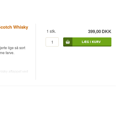
Scotch Whisky
1
stk.
399,00
DKK
rte lige så sort
me farve.
isky aftappet ved
ie fra det skotske
r en blanding af
itusvirksomhed Mac
t genkendelig på
lakridskarakter.