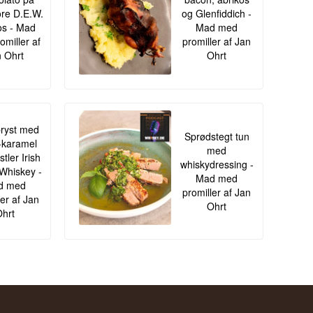
re D.E.W.
og Glenfiddich -
s - Mad
Mad med
omiller af
promiller af Jan
 Ohrt
Ohrt
ryst med
Sprødstegt tun
-karamel
med
tler Irish
whiskydressing -
Whiskey -
Mad med
d med
promiller af Jan
ler af Jan
Ohrt
hrt