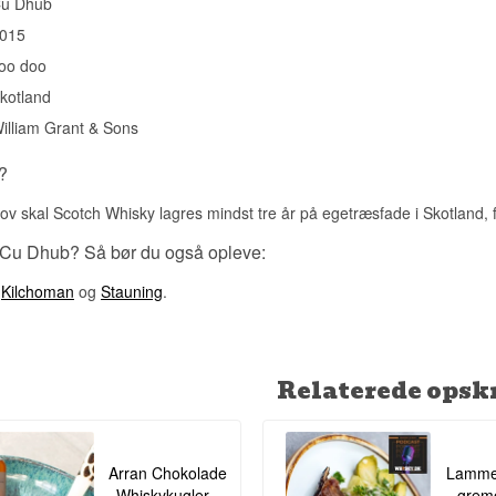
u Dhub
Vidste du at?
015
Cú Dhub betyder sort hund på gælisk, og navnet peger på et af d
spøgelsesmotiver i britisk folklore. Den sorte hund optræder overalt
oo doo
de engelske heder — altid som varsel, aldrig som selskab.
kotland
Se hele vores udvalg af
Cu Dhub Whisky
illiam Grant & Sons
?
 lov skal Scotch Whisky lagres mindst tre år på egetræsfade i Skotland
 Cu Dhub? Så bør du også opleve:
,
Kilchoman
og
Stauning
.
Relaterede opskr
Arran Chokolade
Lamme
Whiskykugler -
gremo