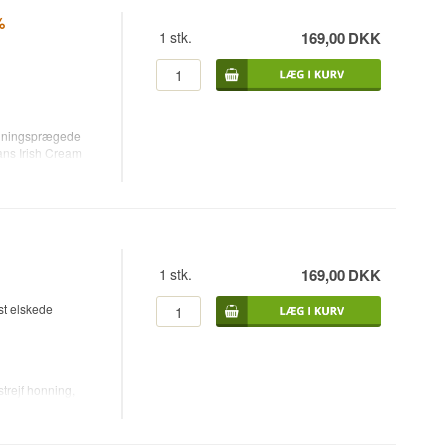
%
1
stk.
169,00
DKK
ikør-serie og
onningsprægede
cremelikører.
ans Irish Cream
ldt efter den
est kendte
 et strejf
Co. Laois, og
1
stk.
169,00
DKK
est elskede
trejf honning,
lgt for første gang
Turlough
agen af blød irsk