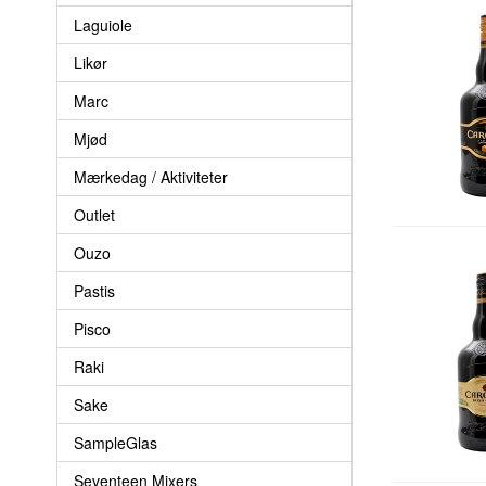
Laguiole
Likør
Marc
Mjød
Mærkedag / Aktiviteter
Outlet
Ouzo
Pastis
Pisco
Raki
Sake
SampleGlas
Seventeen Mixers