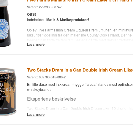
Smagsnoter
Varenr.: 2222333-88742
OBS!
Næse
Indeholder:
Mælk & Mælkeprodukter!
Citrusnoter fra den caribiske spiritus parret med sødlig mynte-kar
Oplev Five Farms Irish Cream Liqueur Premium, her i en miniatur
luksuriøs flødelikør fra den maleriske County Cork i Irland. Denne
Smag
forener frisk fløde fra fem familieejede gårde med lækker tredobbelt
Læs mere
whisky, hvilket resulterer i en utrolig rig og cremet smagsoplevels
Varm alkohol med et strejf af cappuccino, en anelse krøllet mynte
ultimative irske flødelikør, der forkæler dine smagsløg med dejlige 
karamel.
karamelfondue og vanilje—en uforglemmelig oplevelse, der vil fortry
Eftersmag
sip!
Two Stacks Dram in a Can Double Irish Cream Likør
Let insisterende mynte-smag og cremet karamel, der langsomt ton
Destilleri: Five Farms
Navn: Irish Cream Liqueur
Varenr.: 059763-615-886-2
Specifikationer
Land: Irland
En lille dåse med irsk cream-hygge fra et af Irlands mest opfind
Type: Cream likør
Navn: Old St. Croix Cream
whiskeybrands.
Alc. styrke: 17%
Aftapper: Old St. Croix
5 cl.
Ekspertens beskrivelse
Region/Land: De Amerikanske Jomfruøer
Type: Cremelikør
Two Stacks Dram in a Can Double Irish Cream Likør 10 cl er en irs
ABV: 17%
baseret på irsk whiskey, fløde og vanilje, aftappet i det ikoniske d
Læs mere
Størrelse: 70 CL
ved en let og let tilgængelig styrke. Two Stacks er et irsk whiskeyb
EAN nr.: 5744005061066
2016 af Brendan og Louise Buckley i Derry, Nordirland, kendt for
Serveringsforslag: Nydes kold, på is eller som dessert-afslutning
tilgang til whiskey og for at bryde med traditionens tunge glasflasker