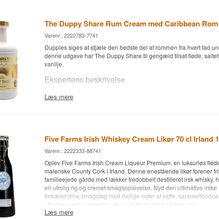
Vidste du at?
whiskey med fløde og et strejf honning. I dag produceres den af Firs
Eftersmagen er medium lang, cremet og let salt.
Abbeyleix, Co. Laois, og brandet ejes af Heaven Hill fra Bardstow
Two Stacks var blandt de første irske whiskeybrands, der satsede 
The Duppy Share Rum Cream med Caribbean Rom 
Specifikationer
Smagsnoter
for flasker – en bevidst måde at gøre irsk whiskey mere tilgængel
Varenr.: 2222783-7741
på.
Navn: Carolans Salted Caramel Irish Cream likør
Næse
Duppies siges at stjæle den bedste del af rommen fra hvert fad u
Region/Land: Abbeyleix, Laois, Irland
Se hele vores udvalg af
Two Stacks
denne udgave har The Duppy Share til gengæld tilsat fløde, salte
Type: Cream Likør
Duften er cremet med fløde, honning og et strejf whiskey.
vanilje.
ABV: 17 %
Størrelse: 70 CL
Smag
Ekspertens beskrivelse
Smagsprofil
Smagen byder på fløde, honning og en blød sødme.
The Duppy Share Rum Cream er en Caribisk Rom Cream-likør bas
Læs mere
Barbados og Jamaica, aftappet ved 15%.
Sødmefyldt · Cremet · Karamelagtig · Salt
Eftersmag
Basen er en blanding af 3-5 år gammel rom fra Barbados og Jama
Eftersmagen er medium lang, cremet og let honningsød.
kombineret med rig mejerifløde, saltet karamel og naturlig vanilje.
blød, dessertagtig likør, der kan nydes ren som en cremet afrundin
Five Farms Irish Whiskey Cream Likør 70 cl Irland 
Specifikationer
bruges som en overdådig variant af en Espresso Martini.
Varenr.: 2222333-88741
Navn: Carolans Irish Cream likør
Smagsnoter
Oplev Five Farms Irish Cream Liqueur Premium, en luksuriøs fløde
Region/Land: Abbeyleix, Laois, Irland
maleriske County Cork i Irland. Denne enestående likør forener fri
Type: Cream Likør
Næse
familieejede gårde med lækker tredobbelt destilleret irsk whisky, hv
ABV: 17 %
en utrolig rig og cremet smagsoplevelse. Nyd den ultimative irske f
Størrelse: 70 CL
Sødlig fløde, karamel og en let rom-varme.
forkæler dine smagsløg med dejlige noter af kaffe, karamelfondu
Smagsprofil
uforglemmelig oplevelse, der vil fortrylle dig fra første sip!
Smag
Læs mere