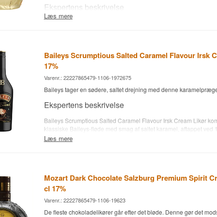
Ekspertens beskrivelse
Se hele vores udvalg af
The Duppy Share
Eftersmag
Læs mere
Mozart Chocolate er en Østrigsk Chokoladelikør med kaffe fra Mozar
Eftersmagen er kort til medium, blød og sødlig.
Salzburg, lavet på kakaobønner, belgisk chokolade, fløde og arab
aftappet ved 17%.
Specifikationer
Mozart Distillerie blev grundlagt i Salzburg i 1954 og har siden hold
Baileys Scrumptious Salted Caramel Flavour Irsk 
Navn: The Whistler Boann Distillery Irsk Cream Likør
disciplin: chokoladelikør. Huset arbejder med kakaobønner, belgi
Aftapper:
Boann Distillery
17%
vanilje, og kaffeudgaven er den i serien, hvor ristningen får lov at 
Region/Land: Boyne Valley, Irland
Producenten kalder selv mokkanoten det bærende element.
Varenr.: 22227865479-1106-1972675
Type: Cream Likør
ABV: 33 %
Baileys tager en sødere, saltet drejning med denne karamelpræ
Kaffen er ikke lagt ovenpå som sirup. Den ligger inde i chokolade
Størrelse: 70 CL
sødmen mod det bitre, og det er præcis derfor, flasken klarer sig i
Ekspertens beskrivelse
Martini uden hjælp fra en ekstra kaffelikør. Farven er mellembru
Smagsprofil
refleksioner, og teksturen er cremet uden at blive tyk.
Baileys Scrumptious Salted Caramel Flavour Irsk Cream Likør ko
Cremet · Sødlig · Blød · Karamel
klassiske Baileys-fløde med smag af saltet karamel, aftappet ved 
Likøren er glutenfri og indeholder mælkeprodukter. Den er blevet d
skabt i 1974 af et team ledet af Tom Jago hos Gilbeys of Ireland i
Læs mere
gange, blandt andet med guld ved World Spirits Award 2022 og 
Se hele vores udvalg af
Boann / The Whistler
Harlow, som det første Irish Cream-produkt på markedet. Navnet R.A
International Award samme år.
og er inspireret af Bailey's Hotel i London. Den karakteristiske fl
Lyt til vores podcast:
Smagsnoter
fra mejeriet Glanbia i County Cavan, og i dag sælges omkring 82 m
Baileys årligt i over 160 lande.
Mozart Dark Chocolate Salzburg Premium Spirit C
Næse
Smagsnoter
cl 17%
Friskristede kaffebønner først, tydeligt og næsten tørt. Bagved k
Varenr.: 22227865479-1106-19623
Næse
en smule vanilje og et lille strejf appelsinskal.
De fleste chokoladelikører går efter det bløde. Denne gør det mod