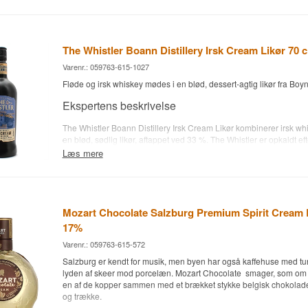
Destilleri: Five Farms Irish Cream Liqueur
Cremet · Honningsød · Blød · Sødmefyldt
Cremet og rig med saltet karamel, vanilje og et strejf af rom-krydre
Navn: Irish Whiskey Cream Liqueur
Land: Irland
Eftersmag
Type: Cream likør
The Whistler Boann Distillery Irsk Cream Likør 70 
Alc. styrke: 17%
Blød, sødlig finish med vedvarende karamel.
70 cl.
Varenr.: 059763-615-1027
Specifikationer
Fløde og irsk whiskey mødes i en blød, dessert-agtig likør fra Boyn
Navn: The Duppy Share Rum Cream
Ekspertens beskrivelse
Region/Land: Barbados og Jamaica
Type: Rom Cream-likør
The Whistler Boann Distillery Irsk Cream Likør kombinerer irsk whi
Alder: 3-5 år
en blød, sødlig likør, aftappet ved 33 %. The Whistler er opkaldt ef
ABV: 15%
hvis fløjten kan høres gennem Boann Distillery, som familien Coo
Læs mere
Størrelse: 70 CL
2015 i Boyne Valley, County Louth – det første destilleri i Droghe
Serveringsforslag: Nydes ren, på is eller i en Espresso Martini
160 år. Familien har over 40 års erfaring i den irske spiritusbra
Aftapper:
The Duppy Share
aftapperfirma Gleeson Group.
Smagsprofil
Smagsnoter
Mozart Chocolate Salzburg Premium Spirit Cream L
17%
Cremet · Sødlig · Karamel · Vanilje · Blød
Næse
Varenr.: 059763-615-572
Vidste du at?
Duften er sødlig med fløde, karamel og et strejf whiskey.
Salzburg er kendt for musik, men byen har også kaffehuse med tu
lyden af skeer mod porcelæn. Mozart Chocolate smager, som om
Navnet "Duppy" refererer til jamaicansk folketro om mørke åndev
Smag
en af de kopper sammen med et brækket stykke belgisk chokolade 
at have en særlig kærlighed til rom og som stjæler den bedste "an
og trække.
under modningen.
Smagen er blød og cremet med karamel, vanilje og let whiskey-v