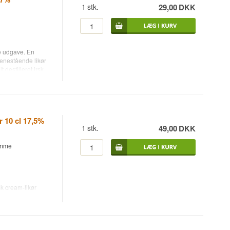
1
stk.
29,00
DKK
amel.
e udgave. En
 enestående likør
 destilleret irsk
e. Nyd den
 og blød, varm
noter af kaffe,
lle dig fra første
 10 cl 17,5%
er ud.
1
stk.
49,00
DKK
somme
k cream-likør
åseformat på 10 cl
rand grundlagt i
 deres uortodokse
 til fordel for