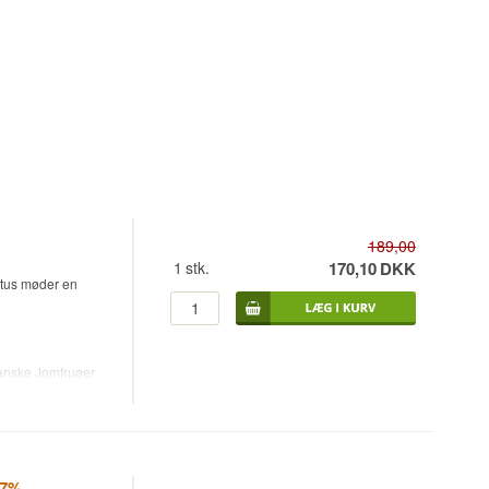
189,00
1
stk.
170,10
DKK
ritus møder en
kanske Jomfruøer
2025. Cream-
, cremet tekstur,
 Den er skabt til
17%