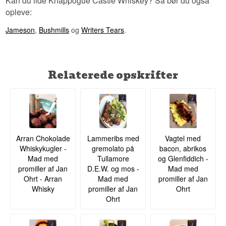
Kan du lide Knappogue Castle Whiskey? Så bør du også
opleve:
Jameson
,
Bushmills
og
Writers Tears
.
Relaterede opskrifter
Arran Chokolade
Lammeribs med
Vagtel med
Whiskykugler -
gremolato på
bacon, abrikos
Mad med
Tullamore
og Glenfiddich -
promiller af Jan
D.E.W. og mos -
Mad med
Ohrt - Arran
Mad med
promiller af Jan
Whisky
promiller af Jan
Ohrt
Ohrt