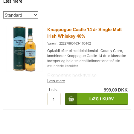
Læs mere
Knappogue Castle 14 år Single Malt
Irish Whiskey 40%
Varenr.: 22227865463-100102
Opkaldt efter et middelalderslot i County Clare,
kombinerer Knappogue Castle 14 år to klassiske
fadtyper og hele tre destillationer for at nå sin
afrundede karakter.
Ekspertens beskrivelse
Læs mere
Knappogue Castle 14 år er en Single Malt Irish
1
stk.
999,00
DKK
Whiskey lagret på brugte bourbon- og
sherryfade, aftappet ved 40 %.
Whiskeyen er destilleret tre gange, en metode
der giver en ren og let grundkarakter, før den
modnes på en kombination af brugte bourbon-
og sherryfade i 14 år. Kombinationen af de to
fadtyper, kendt som "twin wood", giver en
afbalanceret smagsprofil, der trækker på både