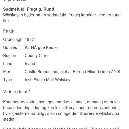
Smagsprofil
Sødmefuld, Frugtig, Rund
Whiskeyen byder på en sødmefuld, frugtig karakter med en rund
Rund · Afbalanceret · Kornsød · Let sherrypræget
finish.
· Blød
Fakta
Vidste du at?
Grundlagt
1987
Knappogue Castle er et velbevaret
middelalderslot i County Clare i Irland, opført i
Udtales
Ka-NÅ-gue Kes-el
1467, som mærket har taget sit navn fra.
Region
County Clare
Se hele vores udvalg af
Knappogue Castle
Land
Irland
Ejer
Castle Brands Inc., ejet af Pernod Ricard siden 2019
Type
Irish Single Malt Whiskey
Vidste du at?
Knappogue-slottet, som gav mærket sit navn, er stadig en privat
bopæl den dag i dag og kan lejes til bryllupper og begivenheder,
hvor gæsterne naturligvis kan smage den tilhørende whiskey på
stedet.