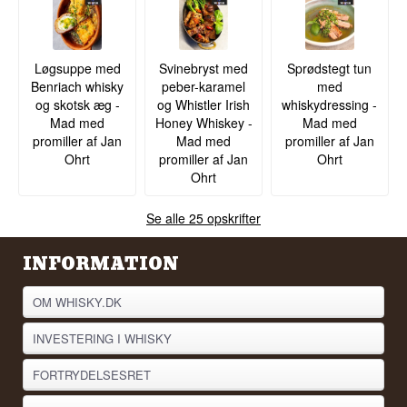
Løgsuppe med
Svinebryst med
Sprødstegt tun
Benriach whisky
peber-karamel
med
og skotsk æg -
og Whistler Irish
whiskydressing -
Mad med
Honey Whiskey -
Mad med
promiller af Jan
Mad med
promiller af Jan
Ohrt
promiller af Jan
Ohrt
Ohrt
Se alle 25 opskrifter
INFORMATION
OM WHISKY.DK
INVESTERING I WHISKY
FORTRYDELSESRET