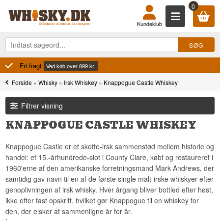
0
Kundeklub
Fri fragt
Ved køb over 899 kr.
Forside
»
Whisky
»
Irsk Whiskey
»
Knappogue Castle Whiskey
Filtrer visning
KNAPPOGUE CASTLE WHISKEY
Knappogue Castle er et skotte-irsk sammenstød mellem historie og
handel: et 15.-århundrede-slot i County Clare, købt og restaureret i
1960'erne af den amerikanske forretningsmand Mark Andrews, der
samtidig gav navn til en af de første single malt-irske whiskyer efter
genoplivningen af irsk whisky. Hver årgang bliver bottled efter høst,
ikke efter fast opskrift, hvilket gør Knappogue til en whiskey for
den, der elsker at sammenligne år for år.