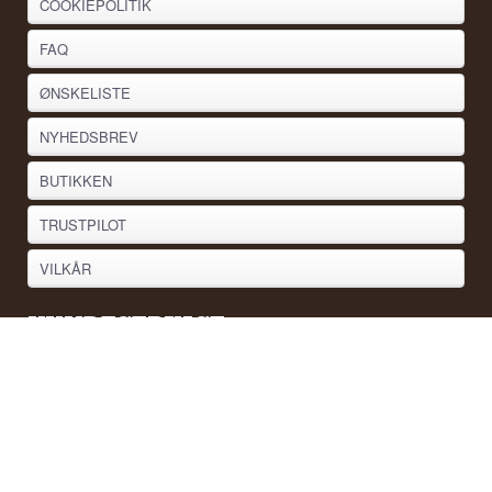
COOKIEPOLITIK
FAQ
ØNSKELISTE
NYHEDSBREV
BUTIKKEN
TRUSTPILOT
VILKÅR
KUNDESERVICE
Whisky.dk ApS
Vejstruprødvej 15
6093 Sjølund
www.whisky.dk
ordre@whisky.dk
Tlf. +45 5210 6093