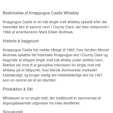
bourbonens sødme og sherryens dybde.
Smagsnoter
Beskrivelse af Knappogue Castle Whiskey
Næse
Knappogue Castle er en irsk single malt whiskey opkaldt efter det
Blødt korn og en anelse sherrysødme.
historiske slot af samme navn i County Clare, der blev restaureret i
1966 af amerikaneren Mark Edwin Andrews.
Smag
Historie & baggrund
Rund og afbalanceret, med vanilje og tørret frugt.
Knappogue Castle har rødder tilbage til 1965, hvor familien Mercer
Eftersmag
Andrews opkøbte det historiske Knappogue-slot i County Clare og
Middellang, blød og let krydret.
begyndte at aftappe single malt irsk whisky under slottets navn.
Mærket var med til at genoplive interessen for single malt irsk
Specifikationer
whiskey på et tidspunkt, hvor blends dominerede markedet
Navn: Knappogue Castle 14 år
fuldstændigt, og bruger stadig det middelalderlige slot fra 1467
Destilleri:
Knappogue Castle
som en central del af sin identitet.
Region/Land: County Clare, Irland
Type: Single Malt Irish Whiskey
Produktion & Stil
Alder: 14 år
ABV: 40 %
Whiskeyen er en single malt, der traditionelt er sammensat af
Størrelse: 70 CL
årgangsbaserede udgivelser fra irske destillerier.
Fadtype: Brugte bourbon- og sherryfade (Twin
Wood)
Signaturstil
Andet: Triple destilleret