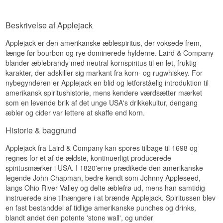
Smagsnoter
Næse
Beskrivelse af Applejack
Duften er frisk med æble, karamel og et strejf
Applejack er den amerikanske æblespiritus, der voksede frem,
krydderi.
længe før bourbon og rye dominerede hylderne. Laird & Company
Smag
blander æblebrandy med neutral kornspiritus til en let, fruktig
karakter, der adskiller sig markant fra korn- og rugwhiskey. For
Smagen byder på moden æble, honning og en
nybegynderen er Applejack en blid og letforståelig introduktion til
let sødme.
amerikansk spiritushistorie, mens kendere værdsætter mærket
Eftersmag
som en levende brik af det unge USA's drikkekultur, dengang
æbler og cider var lettere at skaffe end korn.
Eftersmagen er medium lang, frisk og frugtig.
Historie & baggrund
Specifikationer
Applejack fra Laird & Company kan spores tilbage til 1698 og
Navn: AppleJack Golden Moon Colorado - a
regnes for et af de ældste, kontinuerligt producerede
smooth blend not whisky
Destilleri:
AppleJack
spiritusmærker i USA. I 1820'erne prædikede den amerikanske
Region/Land: Golden, Colorado, USA
legende John Chapman, bedre kendt som Johnny Appleseed,
Type: Æblebrandy
langs Ohio River Valley og delte æblefrø ud, mens han samtidig
ABV: 40 %
instruerede sine tilhængere i at brænde Applejack. Spiritussen blev
Størrelse: 70 CL
en fast bestanddel af tidlige amerikanske punches og drinks,
Smagsprofil
blandt andet den potente 'stone wall', og under