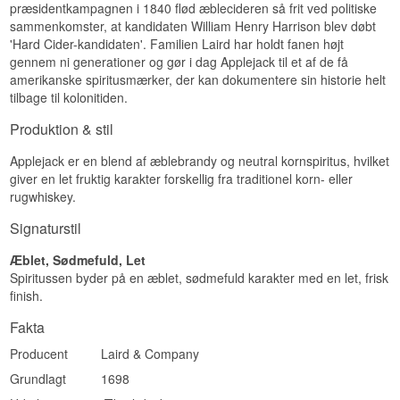
præsidentkampagnen i 1840 flød æblecideren så frit ved politiske
Frisk · Æblepræget · Sødmefyldt · Frugtig
sammenkomster, at kandidaten William Henry Harrison blev døbt
Vidste du at?
'Hard Cider-kandidaten'. Familien Laird har holdt fanen højt
gennem ni generationer og gør i dag Applejack til et af de få
Grundlægger Stephen Goulds egen bedstefar
amerikanske spiritusmærker, der kan dokumentere sin historie helt
lavede angiveligt applejack og gin i et skjult rum
tilbage til kolonitiden.
under køkkenet på sit hotel under forbudstiden –
en families historie, der direkte inspirerede
Produktion & stil
genoplivningen af håndværket hos Golden
Moon.
Applejack er en blend af æblebrandy og neutral kornspiritus, hvilket
Se hele vores udvalg af
AppleJack
giver en let fruktig karakter forskellig fra traditionel korn- eller
rugwhiskey.
Signaturstil
Æblet, Sødmefuld, Let
Spiritussen byder på en æblet, sødmefuld karakter med en let, frisk
finish.
Fakta
Producent
Laird & Company
Grundlagt
1698