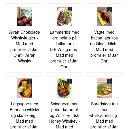
Arran Chokolade
Lammeribs med
Vagtel med
Whiskykugler -
gremolato på
bacon, abrikos
Mad med
Tullamore
og Glenfiddich -
promiller af Jan
D.E.W. og mos -
Mad med
Ohrt - Arran
Mad med
promiller af Jan
Whisky
promiller af Jan
Ohrt
Ohrt
Løgsuppe med
Svinebryst med
Sprødstegt tun
Benriach whisky
peber-karamel
med
og skotsk æg -
og Whistler Irish
whiskydressing -
Mad med
Honey Whiskey -
Mad med
promiller af Jan
Mad med
promiller af Jan