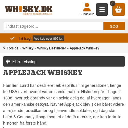
0
Kundeklub
Fri fragt
Ved køb over 899 kr.
Forside
»
Whisky
»
Whisky Destillerier
»
Applejack Whiskey
Filtrer visning
APPLEJACK WHISKEY
Familien Laird har destilleret æblespiritus i ni generationer, længe
før USA overhovedet var en samlet nation. Historien går tilbage til
1698, hvor æblebrandy var en selvfølgelig del af hverdagen langs
den amerikanske østkyst. Navnet Applejack blev siden båret videre
af rejsende, prædikanter og hjemvendte soldater, og i dag står
Laird & Company tilbage som et af de få mærker, der kan fortælle
historien fra første hånd.