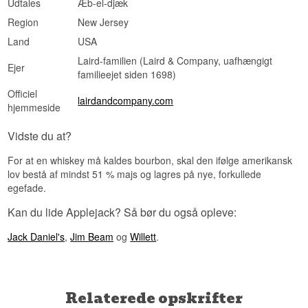
Udtales
Æb-el-djæk
Region
New Jersey
Land
USA
Laird-familien (Laird & Company, uafhængigt
Ejer
familieejet siden 1698)
Officiel
lairdandcompany.com
hjemmeside
Vidste du at?
For at en whiskey må kaldes bourbon, skal den ifølge amerikansk
lov bestå af mindst 51 % majs og lagres på nye, forkullede
egefade.
Kan du lide Applejack? Så bør du også opleve:
Jack Daniel's
,
Jim Beam
og
Willett
.
Relaterede opskrifter