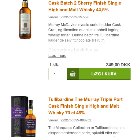
sherrybutter. Serien samler håndplukkede fade
Cask Batch 2 Sherry Finish Single
fra forskellige destillerier, alle aftappet ved netop
Highland Malt Whisky 44,5%
57,1%.
Varenr.: 222275555-557778
Smagsnoter
Murray McDavids nyeste serie hedder Cask
Craft, og filosofien er enkel: dobbelt lagring,
Næse
tydeligt fortalt. Denne batch fra Tullibardine
kalder de selv "Chocolate & Fruit".
Mørk frugt, sherry og et strejf af krydret træ.
Ekspertens beskrivelse
Smag
Læs mere
Tullibardine Murray McDavid Craft Cask Batch 2
Fyldig med rosin, muskat og karamel.
1
stk.
349,00
DKK
Sherry Finish Single Highland Malt Whisky
44,5% er en Single Highland Malt Scotch Whisky,
Eftersmag
lagret på Brugte bourbonfade med finish på
brugte PX sherryfade fra Spanien og aftappet ved
Lang og krydret med en varm, tør afslutning.
44,5%.
Specifikationer
Whiskyen er dobbelt lagret, først på brugte
Tullibardine The Murray Triple Port
bourbonfade og derefter flyttet over på brugte PX
Navn: Tullibardine 2015/2025 Signatory Vintage
sherryfade fra Spanien, aftappet ved 44,5% som
Cask Finish Single Highland Malt
9 år 100 Proof Edition #44 Single Malt Scotch
Batch #SHRY-02 i Cask Craft-serien. Udgivelsen
Whisky 70 cl 46%
Whisky 57,1%
er skabt af Murray McDavids Head of Whisky
Destilleri:
Tullibardine
Varenr.: 2222755555-888752
Creations, Dean Jode.
Aftapper: Signatory Vintage
The Marquess Collection er Tullibardines mest
Region/Land: Highland, Skotland
Smagsnoter
eksperimenterende serie, opkaldt efter den
Type: Highland Single Malt Scotch Whisky