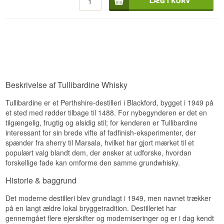
indtryk af røde sommerfrugter.
bourbonfade og aftappet ved 43%.
Smagsprofil
Whiskyen er modnet i førstegangsfyldte
Eftersmag
bourbonfade og præsenterer en dejlig og
Frugtig · Sødlig · Elegant
afbalanceret dram med et væld af saftige pærer,
Lang og holdbar med vedvarende vanilje- og
cremet chokolade og bygmalt, der langsomt
chokoladetoner.
Vidste du at?
udvikler sig på ganen. Den lyse farve skyldes, at
Specifikationer
Tullibardine i tråd med sin filosofi ikke justerer
Château Suduiraut, som har leveret fadene til
farven med karamel.
denne whisky, er et af de mest anerkendte
Navn: Tullibardine 500 Sherry Wood Finish
Sauternes-vinhuse og klassificeret som Premier
Smagsnoter
Beskrivelse af Tullibardine Whisky
Single Highland Malt Whisky 70 cl 43%
Cru Classé allerede i 1855.
Destilleri:
Tullibardine
Region/Land: Highland, Skotland
Næse
Tullibardine er et Perthshire-destilleri i Blackford, bygget i 1949 på
Se hele vores udvalg af
Tullibardine
Type: Single Highland Malt Scotch Whisky
et sted med rødder tilbage til 1488. For nybegynderen er det en
ABV: 43%
Saftige pærer og cremet chokolade.
tilgængelig, frugtig og alsidig stil; for kenderen er Tullibardine
Størrelse: 70 CL
interessant for sin brede vifte af fadfinish-eksperimenter, der
Smag
Fadtype: Ex-bourbonfade med 12 måneders
spænder fra sherry til Marsala, hvilket har gjort mærket til et
finish på 500-liters ex-sherry butts
Bygmalt der langsomt udvikler sig med blid
Naturlig farve: Ja
populært valg blandt dem, der ønsker at udforske, hvordan
sødme.
EAN nr.: 5060074861285
forskellige fade kan omforme den samme grundwhisky.
Smagsprofil
Eftersmag
Historie & baggrund
Sherry-lagret · Fyldig · Frugtig
Lang og vedvarende med en blød afslutning.
Det moderne destilleri blev grundlagt i 1949, men navnet trækker
Vidste du at?
Specifikationer
på en langt ældre lokal bryggetradition. Destilleriet har
gennemgået flere ejerskifter og moderniseringer og er i dag kendt
En sherry "butt" er den suverænt største fadtype i
Navn: Tullibardine Sovereign Single Highland