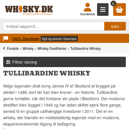
0
Kundeklub
100% Danskejet
Ejet og drevet i Danmark
Forside
»
Whisky
»
Whisky Destillerier
»
Tullibardine Whisky
Filtrer visning
TULLIBARDINE WHISKY
Ifølge legenden drak kong James IV af Skotland øl brygget på
stedet i 1488, kort før han blev kronet - en historie, Tullibardine
gerne fortæller, når det forklarer sin plads i Blackford. Det moderne
destilleri blev bygget i 1949 og har siden skiftet ejere flere gange,
senest til en gruppe uafhængige investorer i 2011. Det er en
whisky, der blander en middelalderlig legende med en moderne,
eksperimenterende tilgang til fadlagring.