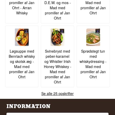
promiller af Jan
D.E.W. og mos -
Mad med
Ohrt - Arran
Mad med
promiller af Jan
Whisky
promiller af Jan
Ohrt
Ohrt
Løgsuppe med
Svinebryst med
Sprødstegt tun
Benriach whisky
peber-karamel
med
og skotsk æg -
og Whistler Irish
whiskydressing -
Mad med
Honey Whiskey -
Mad med
promiller af Jan
Mad med
promiller af Jan
Ohrt
promiller af Jan
Ohrt
Ohrt
Se alle 25 opskrifter
INFORMATION