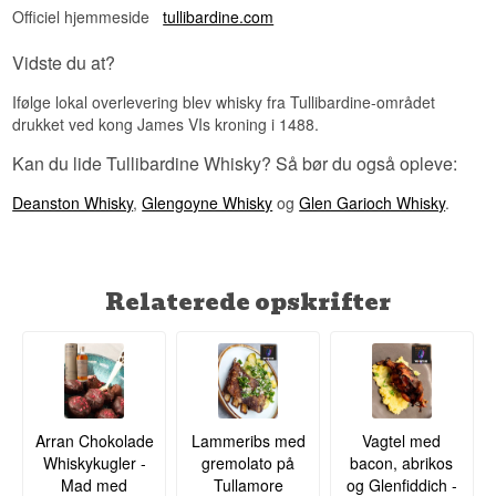
Officiel hjemmeside
tullibardine.com
Vidste du at?
Ifølge lokal overlevering blev whisky fra Tullibardine-området
drukket ved kong James VIs kroning i 1488.
Kan du lide Tullibardine Whisky? Så bør du også opleve:
Deanston Whisky
,
Glengoyne Whisky
og
Glen Garioch Whisky
.
Relaterede opskrifter
Arran Chokolade
Lammeribs med
Vagtel med
Whiskykugler -
gremolato på
bacon, abrikos
Mad med
Tullamore
og Glenfiddich -