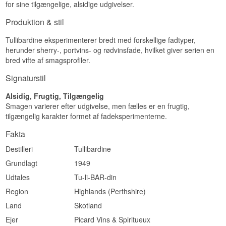
for sine tilgængelige, alsidige udgivelser.
whiskyindustrien og rummer omkring dobbelt så
Malt Whisky 70 cl 43%
meget som et almindeligt hogshead, hvilket giver
Destilleri:
Tullibardine
Produktion & stil
spiritussen mere tid til roligt at møde træet.
Region/Land: Highland, Skotland
Type: Single Highland Malt Scotch Whisky
Tullibardine eksperimenterer bredt med forskellige fadtyper,
Se hele vores udvalg af
Tullibardine
ABV: 43%
herunder sherry-, portvins- og rødvinsfade, hvilket giver serien en
Størrelse: 70 CL
bred vifte af smagsprofiler.
Fadtype: Førstegangsfyldte bourbonfade
Naturlig farve: Ja
Signaturstil
EAN nr.: 5060074861247
Smagsprofil
Alsidig, Frugtig, Tilgængelig
Smagen varierer efter udgivelse, men fælles er en frugtig,
Frugtig · Blød · Elegant
tilgængelig karakter formet af fadeksperimenterne.
Vidste du at?
Fakta
Navnet Sovereign refererer til den skotske
Destilleri
Tullibardine
kongelige historie, som Tullibardine også fejrer
med sin placering tæt på det gamle bryggeri,
Grundlagt
1949
hvor Kong James IV engang købte øl.
Udtales
Tu-li-BAR-din
Se hele vores udvalg af
Tullibardine
Region
Highlands (Perthshire)
Land
Skotland
Ejer
Picard Vins & Spiritueux