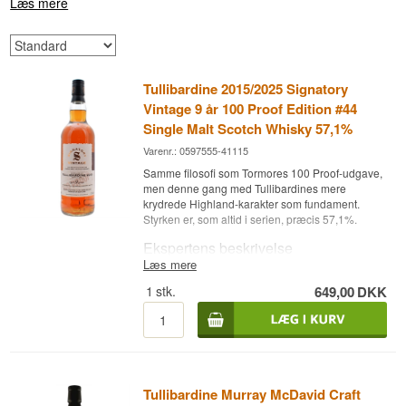
Læs mere
Tullibardine 2015/2025 Signatory
Vintage 9 år 100 Proof Edition #44
Single Malt Scotch Whisky 57,1%
Varenr.: 0597555-41115
Samme filosofi som Tormores 100 Proof-udgave,
men denne gang med Tullibardines mere
krydrede Highland-karakter som fundament.
Styrken er, som altid i serien, præcis 57,1%.
Ekspertens beskrivelse
Læs mere
Tullibardine 2015/2025 Signatory Vintage 9 år
1
stk.
649,00
DKK
100 Proof Edition #44 Single Malt Scotch Whisky
57,1% er en Highland Single Malt Scotch Whisky,
lagret på Refill Oloroso sherrybutter og aftappet
ved 57,1%.
Whiskyen er destilleret i 2015 og aftappet i april
2025 af Signatory Vintage som en del af 100
Tullibardine Murray McDavid Craft
Proof-serien, modnet på refill Oloroso