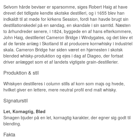
Destilleret: November 2007
Lang og varm med vanilje, krydderi og en fin, tør
Se hele vores udvalg af
Signatory Vintage
Selvom hårde beviser er sparsomme, siges Robert Haig at have
Aftappet: 2023
afslutning.
Antal flasker: 306
drevet det tidligste kendte skotske destilleri, og i 1655 blev han
Lyt til vores podcast:
Specifikationer
EAN nr.: 5024720862583
indkaldt til at møde for kirkens Session, fordi han havde brugt sin
destillationskedel på en søndag, en skandale i sin samtid. Næsten
Smagsprofil
Navn: Cameronbridge Spiritualist Harmony
to århundreder senere, i 1824, byggede en af hans efterkommere,
1991/2020 Old Particular 28 år Single Grain
John Haig, destilleriet Cameron Bridge i Windygates, og det blev et
Nøddet · Tør · Krydret · Salt · Kraftfuld
Scotch Whisky 52,6%
Destilleri: Cameronbridge
af de første anlæg i Skotland til at producere kornwhisky i industriel
Vidste du at?
Aftapper: Douglas Laing
skala. Cameron Bridge har siden været en hjørnesten i skotsk
Region/Land: Lowlands, Skotland
blended whisky-produktion og ejes i dag af Diageo, der fortsat
Amontillado begynder som fino under en flor af
Type: Single Grain Scotch Whisky
driver anlægget som et af landets vigtigste grain-destillerier.
gær og fortsætter som oxidativ lagring, når floren
Alder: 28 år
dør. Sherryen får derfor både den friske og den
ABV: 52,6%
Produktion & stil
nøddede karakter, og det smitter af på fadene.
Størrelse: 70 CL
Ikke koldfiltreret: Ja
Se hele vores udvalg af
Cameronbridge
Whiskyen destilleres i column stills af korn som majs og hvede,
Naturlig farve: Ja
Se hele vores udvalg af
The Coopers Choice
hvilket giver en lettere, mere neutral profil end malt whisky.
Destilleret: Oktober 1991
Aftappet: August 2020
Lyt til vores podcast:
Signaturstil
Antal flasker: 297
Edition: Old Particular The Spiritualist
EAN nr.: 25014218816222
Let, Kornagtig, Blød
Smagen bjuder på en let, kornagtig karakter, der egner sig godt til
Smagsprofil
blending.
Cremet · Sød · Krydret · Blød · Moden
Fakta