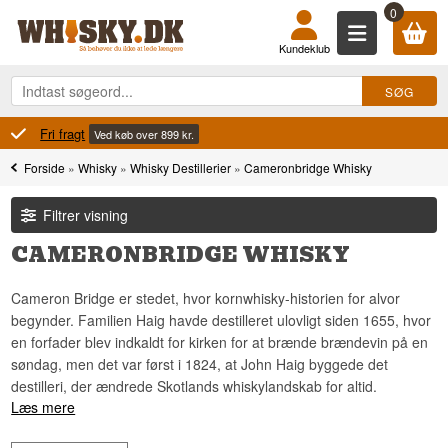
0
Kundeklub
100% Danskejet
b over 899 kr.
Forside
»
Whisky
»
Whisky Destillerier
»
Cameronbridge Whisky
Filtrer visning
CAMERONBRIDGE WHISKY
Cameron Bridge er stedet, hvor kornwhisky-historien for alvor
begynder. Familien Haig havde destilleret ulovligt siden 1655, hvor
en forfader blev indkaldt for kirken for at brænde brændevin på en
søndag, men det var først i 1824, at John Haig byggede det
destilleri, der ændrede Skotlands whiskylandskab for altid.
Læs mere