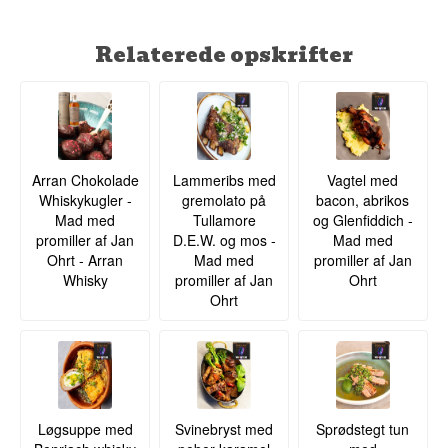
Relaterede opskrifter
Arran Chokolade
Lammeribs med
Vagtel med
Whiskykugler -
gremolato på
bacon, abrikos
Mad med
Tullamore
og Glenfiddich -
promiller af Jan
D.E.W. og mos -
Mad med
Ohrt - Arran
Mad med
promiller af Jan
Whisky
promiller af Jan
Ohrt
Ohrt
Løgsuppe med
Svinebryst med
Sprødstegt tun