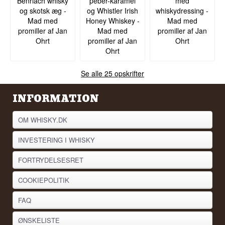
Benriach whisky
peber-karamel
med
og skotsk æg -
og Whistler Irish
whiskydressing -
Mad med
Honey Whiskey -
Mad med
promiller af Jan
Mad med
promiller af Jan
Ohrt
promiller af Jan
Ohrt
Ohrt
Se alle 25 opskrifter
INFORMATION
OM WHISKY.DK
INVESTERING I WHISKY
FORTRYDELSESRET
COOKIEPOLITIK
FAQ
ØNSKELISTE