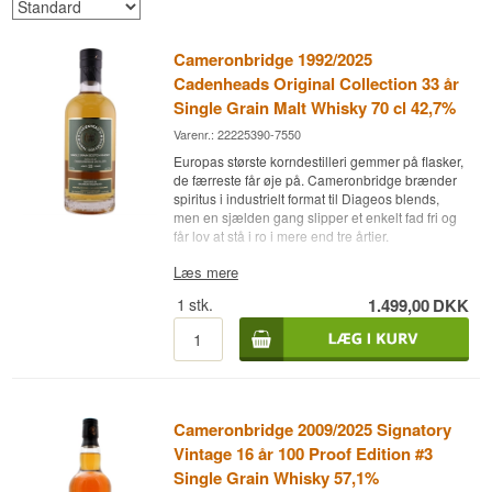
Cameronbridge 1992/2025
Cadenheads Original Collection 33 år
Single Grain Malt Whisky 70 cl 42,7%
Varenr.: 22225390-7550
Europas største korndestilleri gemmer på flasker,
de færreste får øje på. Cameronbridge brænder
spiritus i industrielt format til Diageos blends,
men en sjælden gang slipper et enkelt fad fri og
får lov at stå i ro i mere end tre årtier.
Ekspertens beskrivelse
Læs mere
1
stk.
1.499,00
DKK
Cameronbridge 1992/2025 Cadenheads Original
Collection 33 år er en Single Grain Scotch
Whisky modnet på Bourbon Hogsheads og
aftappet ved 42,7 %.
Cameronbridge ligger i Fife i Lowlands og blev
grundlagt i 1824 af John Haig. Det er Europas
Cameronbridge 2009/2025 Signatory
største korndestilleri og leverer hovedparten af
Diageos kornspiritus til blends som Johnnie
Vintage 16 år 100 Proof Edition #3
Walker og Bell's. Single grain-aftapninger fra
Single Grain Whisky 57,1%
destilleriet er sjældne i sig selv, og en med 33 år