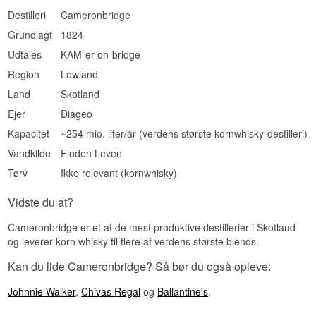
Investeringspotentiale
Destilleri
Cameronbridge
Højt. Otteogtyve år, ét fad og 297 flasker til hele
Grundlagt
1824
verden. Douglas Laings ældre grain-aftapninger
er blevet svære at finde i handlen.
Udtales
KAM-er-on-bridge
Vidste du at?
Region
Lowland
Land
Skotland
Douglas Laing blev grundlagt i 1948 og var i
mange år primært et blendhus. Firmaet blev delt i
Ejer
Diageo
2013, hvor Hunter Laing blev udskilt, og de to
Kapacitet
~254 mio. liter/år (verdens største kornwhisky-destilleri)
dele drives i dag af hver sin gren af familien.
Vandkilde
Floden Leven
Se hele vores udvalg af
Cameronbridge
Se hele vores udvalg af
Douglas Laing
Tørv
Ikke relevant (kornwhisky)
Lyt til vores podcast:
Vidste du at?
Cameronbridge er et af de mest produktive destillerier i Skotland
og leverer korn whisky til flere af verdens største blends.
Kan du lide Cameronbridge? Så bør du også opleve:
Johnnie Walker
,
Chivas Regal
og
Ballantine's
.