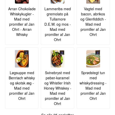
Arran Chokolade
Lammeribs med
Vagtel med
Whiskykugler -
gremolato på
bacon, abrikos
Mad med
Tullamore
og Glenfiddich -
promiller af Jan
D.E.W. og mos -
Mad med
Ohrt - Arran
Mad med
promiller af Jan
Whisky
promiller af Jan
Ohrt
Ohrt
Løgsuppe med
Svinebryst med
Sprødstegt tun
Benriach whisky
peber-karamel
med
og skotsk æg -
og Whistler Irish
whiskydressing -
Mad med
Honey Whiskey -
Mad med
promiller af Jan
Mad med
promiller af Jan
Ohrt
promiller af Jan
Ohrt
Ohrt