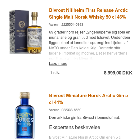
Bivrost Niflheim First Release Arctic
Single Malt Norsk Whisky 50 cl 46%
Varenr.: 2225554-5893
69 grader nord rejser Lyngenalperne sig som en
mur af sne og granit ud mod Ishavet. Under dem
ligger et net af tunneller, sprængt ind i fjeldet af
NATO under Den Kolde Krig. Dernede står
fadene i mørket og modner. Det er her verdens
nordligste whisky bliver til.
Læs mere
Ekspertens beskrivelse
1
stk.
8.999,00
DKK
Bivrost Niflheim First Release er en Arctic Single
Malt Whisky fra Aurora Spirit Distillery i Norge,
lagret på nye egetræsfade, førstegangsfyldte
bourbonfade og eftermodnet på ex-Oloroso
Bivrost Miniature Norsk Arctic Gin 5
sherryfade og aftappet ved 46%.
cl 44%
Det her er den allerførste whisky, der nogensinde
Varenr.: 222333-8569
er sluppet ud af Aurora Spirit Distillery ved
Den arktiske gin fra Bivrost i lommeformat.
Lyngseidet nord for Tromsø. Den åbner serien
Nine Worlds of Norse Mythology, hvor hver
Ekspertens beskrivelse
udgivelse bærer navn efter en af de ni verdener i
den norrøne mytologi. Niflheim betyder
Bivrost Miniature Norsk Arctic Gin er en 5 cl