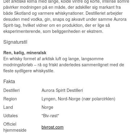
Det arktiske klima med lange, kolde vintre og korte, intense somre
Se hele vores udvalg af
Bivrost
påvirker modningen på en måde, der adskiller sig markant fra
både Skotland og varmere whiskynationer. Destilleriet arbejder
desuden med vodka, gin, snaps og akvavit under samme Aurora
Spirit-tag, hvilket vidner om en produktion, der er lige så
eksperimenterende, som beliggenheden er ekstrem.
Signaturstil
Ren, kølig, mineralsk
En whisky formet af arktisk luft og lange, langsomme
modningsforløb – rå og friskt anderledes sammenlignet med de
fleste sydligere whiskystile.
Fakta
Destilleri
Aurora Spirit Destilleri
Region
Lyngen, Nord-Norge (nær polarcirklen)
Land
Norge
Udtales
"Biv-røst"
Officiel
bivrost.com
hjemmeside