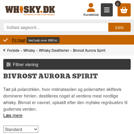
0
Kundeklub
100% Danskejet
Ejet og drevet i Danmark
Forside
»
Whisky
»
Whisky Destillerier
»
Bivrost Aurora Spirit
Filtrer visning
BIVROST AURORA SPIRIT
Tæt på polarcirklen, hvor midnatssolen og polarnatten skiftevis
dominerer himlen, destilleres noget af verdens mest nordlige
whisky. Bivrost er navnet, opkaldt efter den mytiske regnbuebro til
gudernes verden.
Læs mere