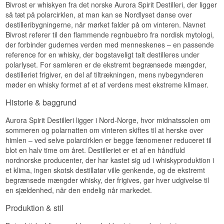
Bivrost er whiskyen fra det norske Aurora Spirit Destilleri, der ligger
Specifikationer
så tæt på polarcirklen, at man kan se Nordlyset danse over
Duften er ren og friskt enebær-domineret med
citrus og et strejf fyrrenåle.
destilleribygningerne, når mørket falder på om vinteren. Navnet
Navn: Bivrost Norsk Cask Akvavit
Destilleri:
Aurora Spirit Distillery
Bivrost referer til den flammende regnbuebro fra nordisk mytologi,
Smag
Region/Land: Lyngen, Norge
der forbinder gudernes verden med menneskenes – en passende
Type: Akvavit
reference for en whisky, der bogstaveligt talt destilleres under
Smagen er tør og botanisk med enebær, citrus og
ABV: 40 %
polarlyset. For samleren er de ekstremt begrænsede mængder,
krydderurter.
Størrelse: 50 CL
destilleriet frigiver, en del af tiltrækningen, mens nybegynderen
Eftersmag
Smagsprofil
møder en whisky formet af et af verdens mest ekstreme klimaer.
Eftersmagen er frisk og tør med en let peberagtig
Krydret · Sherry · Rund · Urteagtig
Historie & baggrund
afslutning.
Se hele vores udvalg af
Bivrost
Aurora Spirit Destilleri ligger i Nord-Norge, hvor midnatssolen om
Specifikationer
sommeren og polarnatten om vinteren skiftes til at herske over
Navn: Bivrost Norsk Arctic Gin
himlen – ved selve polarcirklen er begge fænomener reduceret til
Destilleri:
Aurora Spirit Distillery
blot en halv time om året. Destilleriet er et af en håndfuld
Region/Land: Lyngen, Norge
nordnorske producenter, der har kastet sig ud i whiskyproduktion i
Type: Gin
et klima, ingen skotsk destillatør ville genkende, og de ekstremt
ABV: 44 %
begrænsede mængder whisky, der frigives, gør hver udgivelse til
Størrelse: 50 CL
en sjældenhed, når den endelig når markedet.
Smagsprofil
Produktion & stil
Tør · Enebær · Citrus · Botanisk