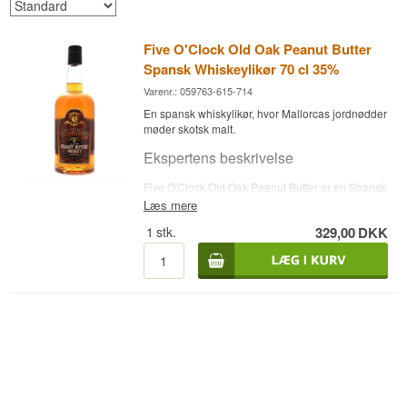
Five O'Clock Old Oak Peanut Butter
Spansk Whiskeylikør 70 cl 35%
Varenr.: 059763-615-714
En spansk whiskylikør, hvor Mallorcas jordnødder
møder skotsk malt.
Ekspertens beskrivelse
Five O'Clock Old Oak Peanut Butter er en Spansk
Whiskeylikør, aftappet ved 35 %, produceret af
Læs mere
Antonio Nadal Destilleries i Marratxí på Mallorca.
1
stk.
329,00
DKK
Five O'Clock
bygger på Highland Scotch whisky,
der mesereres med naturlige jordnødder på
Mallorca og blandes med kakao og karamel til en
sødmefyldt, nøddepræget likør.
Smagsnoter
Næse
Duften byder på ristede jordnødder, kakao og
karamel.