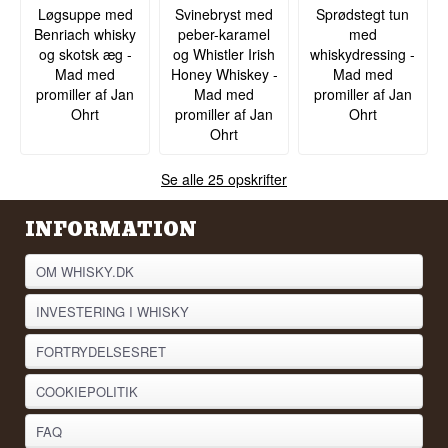
Løgsuppe med
Svinebryst med
Sprødstegt tun
Benriach whisky
peber-karamel
med
og skotsk æg -
og Whistler Irish
whiskydressing -
Mad med
Honey Whiskey -
Mad med
promiller af Jan
Mad med
promiller af Jan
Ohrt
promiller af Jan
Ohrt
Ohrt
Se alle 25 opskrifter
INFORMATION
OM WHISKY.DK
INVESTERING I WHISKY
FORTRYDELSESRET
COOKIEPOLITIK
FAQ