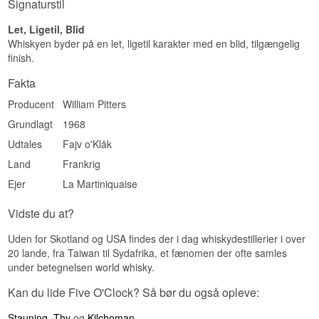
Signaturstil
Let, Ligetil, Blid
Whiskyen byder på en let, ligetil karakter med en blid, tilgængelig
finish.
Fakta
Producent
William Pitters
Grundlagt
1968
Udtales
Fajv o'Klåk
Land
Frankrig
Ejer
La Martiniquaise
Vidste du at?
Uden for Skotland og USA findes der i dag whiskydestillerier i over
20 lande, fra Taiwan til Sydafrika, et fænomen der ofte samles
under betegnelsen world whisky.
Kan du lide Five O'Clock? Så bør du også opleve:
Stauning
,
Thy
og
Kilchoman
.