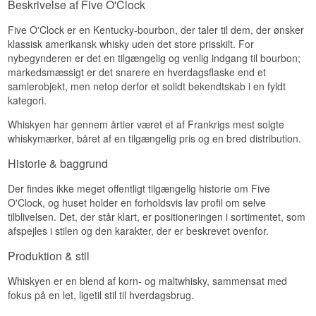
Beskrivelse af Five O'Clock
Smag
Five O'Clock er en Kentucky-bourbon, der taler til dem, der ønsker
Smagen er cremet med jordnøddesmør,
chokolade og en let sødme.
klassisk amerikansk whisky uden det store prisskilt. For
nybegynderen er det en tilgængelig og venlig indgang til bourbon;
Eftersmag
markedsmæssigt er det snarere en hverdagsflaske end et
samlerobjekt, men netop derfor et solidt bekendtskab i en fyldt
Eftersmagen er medium lang, nøddepræget og
kategori.
sødmefyldt.
Specifikationer
Whiskyen har gennem årtier været et af Frankrigs mest solgte
whiskymærker, båret af en tilgængelig pris og en bred distribution.
Navn: Five O'Clock Old Oak Peanut Butter
Spansk Whiskeylikør
Historie & baggrund
Aftapper:
Five O'Clock
Region/Land: Mallorca, Spanien
Der findes ikke meget offentligt tilgængelig historie om Five
Type: Whiskeylikør
O'Clock, og huset holder en forholdsvis lav profil om selve
ABV: 35 %
tilblivelsen. Det, der står klart, er positioneringen i sortimentet, som
Størrelse: 70 CL
afspejles i stilen og den karakter, der er beskrevet ovenfor.
Smagsprofil
Produktion & stil
Nøddepræget · Cremet · Sødmefyldt ·
Chokoladepræget
Whiskyen er en blend af korn- og maltwhisky, sammensat med
fokus på en let, ligetil stil til hverdagsbrug.
Se hele vores udvalg af
Five O'Clock