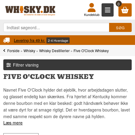
0
Kundeklub
Levering fra 49 kr.
2-4 Hverdage
Forside
»
Whisky
»
Whisky Destillerier
»
Five O'Clock Whiskey
Filtrer visning
FIVE O'CLOCK WHISKEY
Navnet Five O'Clock hylder det øjeblik, hvor arbejdsdagen slutter,
og glasset endelig kan skænkes. Fra hjertet af Kentucky kommer
denne bourbon med en klar besked: godt håndværk behøver ikke
at være dyrt for at smage rigtigt. Det er hverdagens bourbon, lavet
med samme respekt som de dyrere navne på hylden.
Læs mere