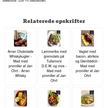
Relaterede opskrifter
Arran Chokolade
Lammeribs med
Vagtel med
Whiskykugler -
gremolato på
bacon, abrikos
Mad med
Tullamore
og Glenfiddich -
promiller af Jan
D.E.W. og mos -
Mad med
Ohrt - Arran
Mad med
promiller af Jan
Whisky
promiller af Jan
Ohrt
Ohrt