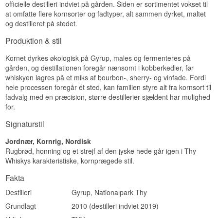
En whisky med personlighed.
officielle destilleri indviet på gården. Siden er sortimentet vokset til
Investeringspotentiale
at omfatte flere kornsorter og fadtyper, alt sammen dyrket, maltet
Eftersmag
og destilleret på stedet.
Højt. Shared Cask-udgaver er per definition
produceret i ekstremt begrænsede mængder –
Lang og blød med vedvarende maltsødme og let
Produktion & stil
kun de, der var med i den pågældende cask-
egetræsvarme. Tilfredsstillende og kompleks.
aftale, modtager flasker. Udgåede Thy Whisky
Specifikationer
Shared Cask-numre vinder stadigt interesse på
Kornet dyrkes økologisk på Gyrup, males og fermenteres på
det sekundære marked.
gården, og destillationen foregår nænsomt i kobberkedler, før
Navn: Thy Whisky Fad no 6 Kræn Kræmmer
whiskyen lagres på et miks af bourbon-, sherry- og vinfade. Fordi
Vidste du at?
Destilleri:
Thy Whisky
hele processen foregår ét sted, kan familien styre alt fra kornsort til
Region/Land: Thy, Danmark
Thy Whiskys Shared Cask-program lader
fadvalg med en præcision, større destillerier sjældent har mulighed
Type: Dansk Single Malt Whisky
whiskyentusiaster købe sig ind i et specifikt fad,
for.
ABV: 50,4%
følge dets modning og modtage de aftappede
Størrelse: 70 CL
flasker. Det er en af de mest direkte former for
Signaturstil
Ikke koldfiltreret: Ja
whisky-ejerskab, man kan have.
Naturlig farve: Ja
Jordnær, Kornrig, Nordisk
Smagsprofil
Rugbrød, honning og et strejf af den jyske hede går igen i Thy
Whiskys karakteristiske, kornprægede stil.
Single Cask · Navngiven · Honning · Elegant ·
Malt
Fakta
Investeringspotentiale
Destilleri
Gyrup, Nationalpark Thy
Højt. Thy Whisky Fad no 6 Kræn Kræmmer er et
Grundlagt
2010 (destilleri indviet 2019)
enkelt navngivent fad i en begrænset serie.
Navngivne enkeltfadsudgivelser fra Thy Whisky