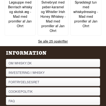
Løgsuppe med
Svinebryst med
Sprødstegt tun
Benriach whisky
peber-karamel
med
og skotsk æg -
og Whistler Irish
whiskydressing -
Mad med
Honey Whiskey -
Mad med
promiller af Jan
Mad med
promiller af Jan
Ohrt
promiller af Jan
Ohrt
Ohrt
Se alle 25 opskrifter
INFORMATION
OM WHISKY.DK
INVESTERING I WHISKY
FORTRYDELSESRET
COOKIEPOLITIK
FAQ