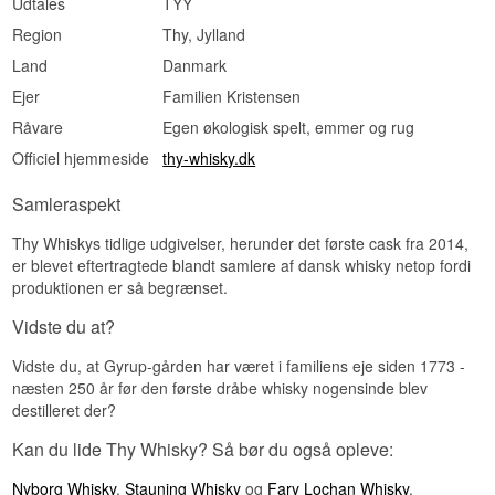
Udtales
TYY
er sjældne og attraktive for samlere med
Region
Thy, Jylland
interesse i dansk single estate-whisky.
Land
Danmark
Vidste du at?
Ejer
Familien Kristensen
Thy Whisky navngiver udvalgte enkeltfade efter
Råvare
Egen økologisk spelt, emmer og rug
karakterer fra det nordjyske kulturliv og folklore.
"Kræn Kræmmer" er et traditionelt dansk navn og
Officiel hjemmeside
thy-whisky.dk
yrkesbetegnelse – en kræmmer er en
handelsmand, og "Kræn" er en nordjysk
Samleraspekt
dialektform af det danske navn Kristen. Det er en
hyldest til det lokale og det historiske.
Thy Whiskys tidlige udgivelser, herunder det første cask fra 2014,
er blevet eftertragtede blandt samlere af dansk whisky netop fordi
produktionen er så begrænset.
Vidste du at?
Vidste du, at Gyrup-gården har været i familiens eje siden 1773 -
næsten 250 år før den første dråbe whisky nogensinde blev
destilleret der?
Kan du lide Thy Whisky? Så bør du også opleve:
Nyborg Whisky
,
Stauning Whisky
og
Fary Lochan Whisky
.