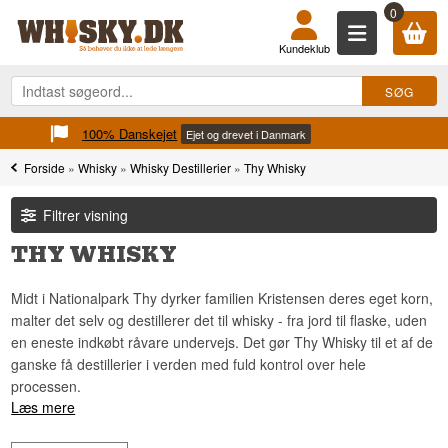
0
Kundeklub
100% Danskejet
Ejet og drevet i Danmark
Forside
»
Whisky
»
Whisky Destillerier
»
Thy Whisky
Filtrer visning
THY WHISKY
Midt i Nationalpark Thy dyrker familien Kristensen deres eget korn,
malter det selv og destillerer det til whisky - fra jord til flaske, uden
en eneste indkøbt råvare undervejs. Det gør Thy Whisky til et af de
ganske få destillerier i verden med fuld kontrol over hele
processen.
Læs mere