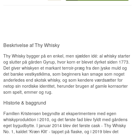
Whisky Destilleri i Thy. Fad no 6 er den sjette fad i
Smag
destilleriets navngivne fad-serie, og "Kræn
New Make · Frisk · Maltsød · Ren · Ulagret
Kræmmer" er det karakter-navn, der er knyttet til
Fyldig fadstyrke med god malt-sødme, lette
dette specifikke fad. Thy Whisky navngiver
Vidste du at?
vaniljetoner og egekarakter. Kompleksiteten
udvalgte enkeltfade efter karakterer fra det
vokser med vand.
nordjyske folklore og kulturliv – en måde at give
New make-spiritus – ulagret destillat – er teknisk
hvert fad en identitet og fortælling, der rækker ud
set ikke whisky, da whisky pr. definition skal have
Eftersmag
over fadnummeret alene.
ligget på fad i mindst 3 år. Alligevel er det en
Beskrivelse af Thy Whisky
utrolig vigtig del af at forstå et destilleri, da det
50,4% er en mere tilgængelig styrke for en
Lang og varm med god vedholdenhed. Eq, lidt
afslører råspiritusens karakter uden fadenes
enkeltfads-release og lader profilens nuancer
peber og malt i lang tid.
påvirkning.
Thy Whisky bygger på en enkel, men sjælden idé: al whisky starter
komme til udtryk uden at kræve fortynding. Fad
Specifikationer
no 6 Kræn Kræmmer er et enkelt fad og
og slutter på gården Gyrup, hvor korn er blevet dyrket siden 1773.
produceres i naturligt begrænset antal.
Det giver whiskyen et markant terroir-præg fra den jyske muld og
Navn: Thy Whisky Shared Cask No 86
det barske vestkystklima, som beginners kan smage som noget
Smagsnoter
Destilleri:
Thy Whisky
anderledes end skotsk whisky, og som kendere værdsætter for
Region/Land: Thy, Danmark
Type: Dansk Single Malt Whisky
netop sin nordiske identitet, herunder brugen af gamle kornsorter
Næse
ABV: 61,1%
som spelt, emmer og rug.
Størrelse: 50 CL
Elegant og kompleks med honning, lette
Fadstyrke: Ja
frugtnuancer, vanilje og en blød egekarakter.
Historie & baggrund
Ikke koldfiltreret: Ja
Raffineret og velafrundet.
Naturlig farve: Ja
Familien Kristensen begyndte at eksperimentere med egen
Smag
whiskyproduktion i 2010, og det første fad blev fyldt med gårdens
Smagsprofil
eget bygudbytte. I januar 2014 blev det første cask - Thy Whisky
Harmonisk og balanceret med sød malt, let eg,
Fadstyrke · Shared Cask · Rig malt · Honning · Eg
No. 1, kaldet 'Kræn Klit' - tappet på flaske, og i 2019 blev det
diskret frugt og en blød krydret note i bagrunden.