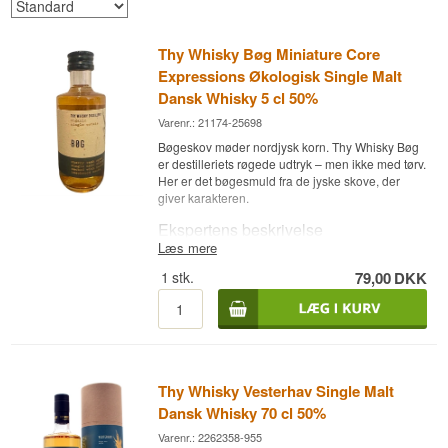
Thy Whisky Bøg Miniature Core
Expressions Økologisk Single Malt
Dansk Whisky 5 cl 50%
Varenr.: 21174-25698
Bøgeskov møder nordjysk korn. Thy Whisky Bøg
er destilleriets røgede udtryk – men ikke med tørv.
Her er det bøgesmuld fra de jyske skove, der
giver karakteren.
Ekspertens beskrivelse
Læs mere
Thy Whisky Bøg Core Expressions er en Dansk
1
stk.
79,00
DKK
Økologisk Single Malt Whisky aftappet ved 50% i
en 5 cl flaske. Destilleret af certificeret økologisk
byg, floor-maltet in-house og røget med
bøgesmuld – ikke tørv. Resultatet er en distinkt
røget whisky med en blød og naturlig røgkarakter,
der adskiller sig markant fra skotske peat-udtryk.
Thy Whisky Vesterhav Single Malt
Bøgerøgning er en nordisk tradition med rødder i
rygeovne og madpræservering. I whisky giver
Dansk Whisky 70 cl 50%
den en mildere, rundere røg end tørv – med noter
Varenr.: 2262358-955
af skovbund og let harpiks snarere end aske og