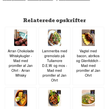
Relaterede opskrifter
Arran Chokolade
Lammeribs med
Vagtel med
Whiskykugler -
gremolato på
bacon, abrikos
Mad med
Tullamore
og Glenfiddich -
promiller af Jan
D.E.W. og mos -
Mad med
Ohrt - Arran
Mad med
promiller af Jan
Whisky
promiller af Jan
Ohrt
Ohrt