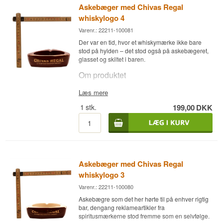
Askebæger med Chivas Regal
hjemmebaren et autentisk strejf af barhistorie.
whiskylogo 4
Varenr.: 22211-100081
Der var en tid, hvor et whiskymærke ikke bare
stod på hylden – det stod også på askebægeret,
glasset og skiltet i baren.
Om produktet
Askebægeret bærer Chivas Regals logo i
Læs mere
klassisk stil og er et ægte stykke bar-memorabilia,
1
stk.
199,00
DKK
formentlig fra reklameindustriens storhedstid i
midten af det 20. århundrede. Det er i dag
primært interessant som samlerobjekt og
indretningsdetalje, ikke som brugsgenstand.
Et oplagt køb til samleren af whisky-relateret
merchandise, eller til den der vil give
Askebæger med Chivas Regal
hjemmebaren et autentisk strejf af barhistorie.
whiskylogo 3
Varenr.: 22211-100080
Askebægre som det her hørte til på enhver rigtig
bar, dengang reklameartikler fra
spiritusmærkerne stod fremme som en selvfølge.