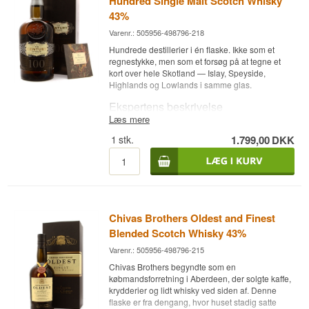
Hundred Single Malt Scotch Whisky
dele fungerer fint.
43%
Varenr.: 505956-498796-218
Hundrede destillerier i én flaske. Ikke som et
regnestykke, men som et forsøg på at tegne et
kort over hele Skotland — Islay, Speyside,
Highlands og Lowlands i samme glas.
Ekspertens beskrivelse
Læs mere
Chivas Century Of Malts er en Blended Malt
1
stk.
1.799,00
DKK
Scotch Whisky sammensat af 100 skotske single
malts og aftappet ved 43 % i en 75 cl flaske.
Tanken bag var enkel og ret vovet: at samle så
mange forskellige maltwhiskyer, at ingen enkelt
destilleri-signatur kunne dominere. I stedet skulle
helheden give et billede af skotsk maltwhisky
Chivas Brothers Oldest and Finest
som sådan. Flasken indeholder ingen
grainwhisky, hvilket adskiller den fra husets
Blended Scotch Whisky 43%
almindelige blends. Aftapningen er for længst
Varenr.: 505956-498796-215
udgået, og både 75 cl formatet og de 43 % hører
til en tidligere epoke.
Chivas Brothers begyndte som en
købmandsforretning i Aberdeen, der solgte kaffe,
Smagsnoter
krydderier og lidt whisky ved siden af. Denne
flaske er fra dengang, hvor huset stadig satte