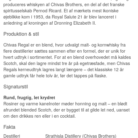
produceres whiskyen af Chivas Brothers, en del af det franske
Blød · Tørret frugt · Malt · Honning · Let krydret
spiritusselskab Pernod Ricard. Et af mærkets mest ikoniske
Investeringspotentiale
øjeblikke kom i 1953, da Royal Salute 21 år blev lanceret i
anledning af kroningen af Dronning Elizabeth II.
Højt. Aftapningen er udgået, 75 cl formatet
produceres ikke længere, og flasker med
Produktion & stil
gammel dansk banderole er efterspurgte blandt
samlere netop fordi de kan tidsfæstes.
Chivas Regal er en blend, hvor udvalgt malt- og kornwhisky fra
Vidste du at?
flere destillerier sættes sammen efter en formel, der er unik for
hvert udtryk i sortimentet. For at en blend overhovedet må kaldes
Chivas Brothers var oprindeligt en
Scotch, skal den lagre mindst tre år på egetræsfade, men Chivas
kolonialhandel. James og John Chivas solgte alt
Regals kerneudtryk lagres langt længere – det klassiske 12 år
fra franske delikatesser til eksotiske krydderier —
gamle udtryk får hele tolv år, før det tappes på flaske.
og whiskyblending begyndte som en sidegesjæft,
fordi kunderne bad om noget blødere end de
Signaturstil
barske single malte.
Se hele vores udvalg af
Chivas Regal Whisky
Rund, frugtig, let krydret
Rosiner og varme kanelnoter møder honning og malt – en blødt
afrundet blended Scotch, der er bygget til at glide let ned, uanset
om den drikkes ren eller i en cocktail.
Fakta
Destilleri
Strathisla Distillery (Chivas Brothers)