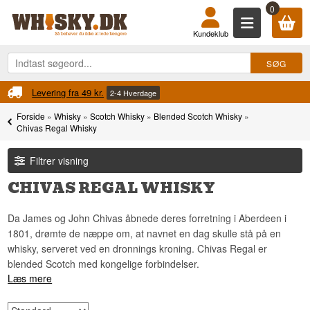
0
Kundeklub
Fri fragt
Ved køb over 899 kr.
Forside
»
Whisky
»
Scotch Whisky
»
Blended Scotch Whisky
»
Chivas Regal Whisky
Filtrer visning
CHIVAS REGAL WHISKY
Da James og John Chivas åbnede deres forretning i Aberdeen i
1801, drømte de næppe om, at navnet en dag skulle stå på en
whisky, serveret ved en dronnings kroning. Chivas Regal er
blended Scotch med kongelige forbindelser.
Læs mere