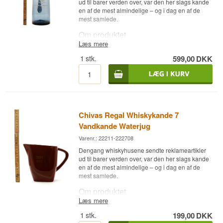
ud til barer verden over, var den her slags kande
en af de mest almindelige – og i dag en af de
mest samlede.
Om produktet
Læs mere
Chivas Regal Whiskykande er en klassisk
1
stk.
599,00
DKK
vandkande/waterjug med mærkets logo,
oprindeligt lavet som reklameartikel til at stå
fremme på barer og i hjem, hvor man drak Chivas
Regal. Den bruges til at tilsætte vand til whiskyen
dråbevis eller i mindre mængder, så aromaerne
kan åbne sig.
Chivas Regal Whiskykande 7
I dag er den lige så meget et samlerobjekt for
whisky-entusiaster som et brugstilbehør – begge
Vandkande Waterjug
dele fungerer fint.
Varenr.: 22211-222708
Dengang whiskyhusene sendte reklameartikler
ud til barer verden over, var den her slags kande
en af de mest almindelige – og i dag en af de
mest samlede.
Om produktet
Læs mere
Chivas Regal Whiskykande er en klassisk
1
stk.
199,00
DKK
vandkande/waterjug med mærkets logo,