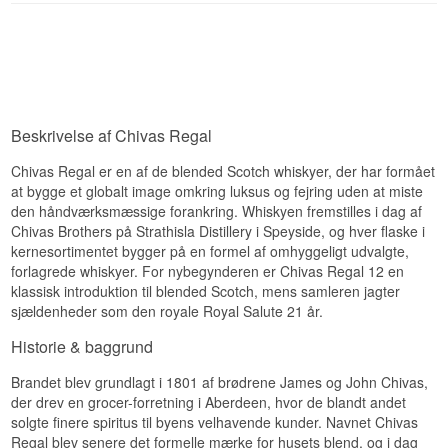
kun kommer af tid i flasken.
Edition: The Century Of Malts
Et solidt sæt til hjemmebaren, uanset om det
EAN nr.: 5000299203101
Smag
bliver til en highball eller bare et glas vand.
Smagsprofil
Se hele vores udvalg af
whiskyglas
Blød og olieret. Rosin, appelsinmarmelade og
malt, med et lag af vanilje og en let nøddeagtig
Malt · Honning · Frugtig · Let røget · Kompleks
tørhed under. Den ekstra styrke bærer smagen
Investeringspotentiale
længere end nutidens blends.
Beskrivelse af Chivas Regal
Eftersmag
Højt. Udgået aftapning i et format der ikke
længere produceres, og et koncept ingen har
Chivas Regal er en af de blended Scotch whiskyer, der har formået
Middellang og tør, med malt, krydderi og en svag
gentaget siden. Interessen blandt samlere har
at bygge et globalt image omkring luksus og fejring uden at miste
røgtone helt til sidst.
været stigende, efterhånden som flaskerne er
den håndværksmæssige forankring. Whiskyen fremstilles i dag af
forsvundet fra markedet.
Specifikationer
Chivas Brothers på Strathisla Distillery i Speyside, og hver flaske i
Vidste du at?
kernesortimentet bygger på en formel af omhyggeligt udvalgte,
Navn: Chivas Brothers Oldest and Finest
forlagrede whiskyer. For nybegynderen er Chivas Regal 12 en
Blended Scotch Whisky 43%
Skotland havde omkring hundrede aktive
klassisk introduktion til blended Scotch, mens samleren jagter
Destilleri: Chivas Brothers
maltdestillerier, da denne flaske blev sat
sjældenheder som den royale Royal Salute 21 år.
Region/Land: Skotland
sammen. Flere af dem har siden lukket, og
Type: Blended Scotch Whisky
enkelte er revet ned — så flasken er i dag også et
Historie & baggrund
ABV: 43 %
øjebliksbillede af en branche, der ikke ser sådan
Størrelse: 75 CL
ud længere.
Brandet blev grundlagt i 1801 af brødrene James og John Chivas,
Edition: Oldest and Finest
Se hele vores udvalg af
Chivas Regal Whisky
EAN nr.: 5000299274002
der drev en grocer-forretning i Aberdeen, hvor de blandt andet
solgte finere spiritus til byens velhavende kunder. Navnet Chivas
Smagsprofil
Regal blev senere det formelle mærke for husets blend, og i dag