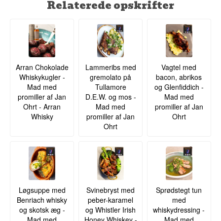
Relaterede opskrifter
Arran Chokolade
Lammeribs med
Vagtel med
Whiskykugler -
gremolato på
bacon, abrikos
Mad med
Tullamore
og Glenfiddich -
promiller af Jan
D.E.W. og mos -
Mad med
Ohrt - Arran
Mad med
promiller af Jan
Whisky
promiller af Jan
Ohrt
Ohrt
Løgsuppe med
Svinebryst med
Sprødstegt tun
Benriach whisky
peber-karamel
med
og skotsk æg -
og Whistler Irish
whiskydressing -
Mad med
Honey Whiskey -
Mad med