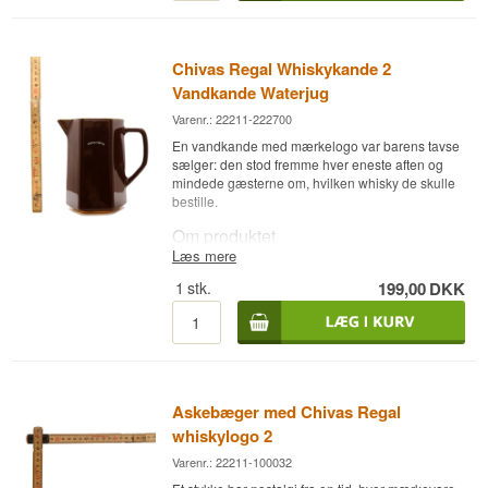
dråbevis eller i mindre mængder, så aromaerne
kan åbne sig.
I dag er den lige så meget et samlerobjekt for
Chivas Regal Whiskykande 2
whisky-entusiaster som et brugstilbehør – begge
dele fungerer fint.
Vandkande Waterjug
Varenr.: 22211-222700
En vandkande med mærkelogo var barens tavse
sælger: den stod fremme hver eneste aften og
mindede gæsterne om, hvilken whisky de skulle
bestille.
Om produktet
Læs mere
Chivas Regal Whiskykande er en klassisk
1
stk.
199,00
DKK
vandkande/waterjug med mærkets logo,
oprindeligt lavet som reklameartikel til at stå
fremme på barer og i hjem, hvor man drak Chivas
Regal. Den bruges til at tilsætte vand til whiskyen
dråbevis eller i mindre mængder, så aromaerne
kan åbne sig.
Askebæger med Chivas Regal
I dag er den lige så meget et samlerobjekt for
whisky-entusiaster som et brugstilbehør – begge
whiskylogo 2
dele fungerer fint.
Varenr.: 22211-100032