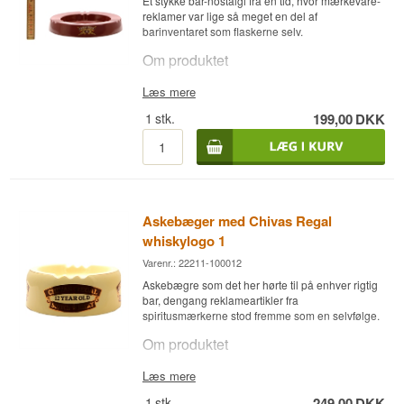
Et stykke bar-nostalgi fra en tid, hvor mærkevare-
reklamer var lige så meget en del af
barinventaret som flaskerne selv.
Om produktet
Askebægeret bærer Chivas Regals logo i
Læs mere
klassisk stil og er et ægte stykke bar-memorabilia,
1
stk.
199,00
DKK
formentlig fra reklameindustriens storhedstid i
midten af det 20. århundrede. Det er i dag
primært interessant som samlerobjekt og
indretningsdetalje, ikke som brugsgenstand.
Et oplagt køb til samleren af whisky-relateret
merchandise, eller til den der vil give
Askebæger med Chivas Regal
hjemmebaren et autentisk strejf af barhistorie.
whiskylogo 1
Varenr.: 22211-100012
Askebægre som det her hørte til på enhver rigtig
bar, dengang reklameartikler fra
spiritusmærkerne stod fremme som en selvfølge.
Om produktet
Askebægeret bærer Chivas Regals logo i
Læs mere
klassisk stil og er et ægte stykke bar-memorabilia,
1
stk.
249,00
DKK
formentlig fra reklameindustriens storhedstid i