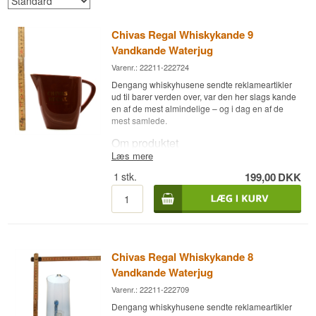
Chivas Regal Whiskykande 9
Vandkande Waterjug
Varenr.: 22211-222724
Dengang whiskyhusene sendte reklameartikler
ud til barer verden over, var den her slags kande
en af de mest almindelige – og i dag en af de
mest samlede.
Om produktet
Læs mere
Chivas Regal Whiskykande er en klassisk
1
stk.
199,00
DKK
vandkande/waterjug med mærkets logo,
oprindeligt lavet som reklameartikel til at stå
fremme på barer og i hjem, hvor man drak Chivas
Regal. Den bruges til at tilsætte vand til whiskyen
dråbevis eller i mindre mængder, så aromaerne
kan åbne sig.
Chivas Regal Whiskykande 8
I dag er den lige så meget et samlerobjekt for
whisky-entusiaster som et brugstilbehør – begge
Vandkande Waterjug
dele fungerer fint.
Varenr.: 22211-222709
Dengang whiskyhusene sendte reklameartikler