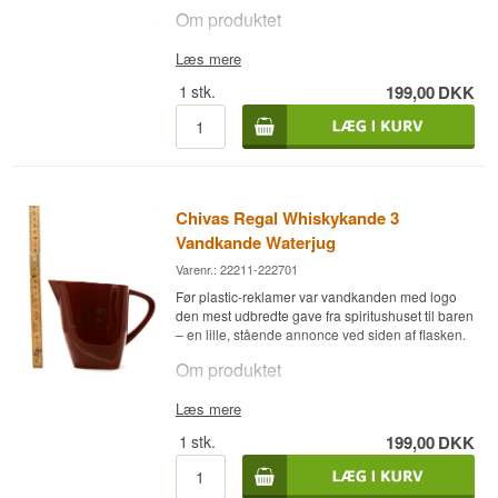
Om produktet
Askebægeret bærer Chivas Regals logo i
Læs mere
klassisk stil og er et ægte stykke bar-memorabilia,
1
stk.
199,00
DKK
formentlig fra reklameindustriens storhedstid i
midten af det 20. århundrede. Det er i dag
primært interessant som samlerobjekt og
indretningsdetalje, ikke som brugsgenstand.
Et oplagt køb til samleren af whisky-relateret
merchandise, eller til den der vil give
Chivas Regal Whiskykande 3
hjemmebaren et autentisk strejf af barhistorie.
Vandkande Waterjug
Varenr.: 22211-222701
Før plastic-reklamer var vandkanden med logo
den mest udbredte gave fra spiritushuset til baren
– en lille, stående annonce ved siden af flasken.
Om produktet
Chivas Regal Whiskykande er en klassisk
Læs mere
vandkande/waterjug med mærkets logo,
1
stk.
199,00
DKK
oprindeligt lavet som reklameartikel til at stå
fremme på barer og i hjem, hvor man drak Chivas
Regal. Den bruges til at tilsætte vand til whiskyen