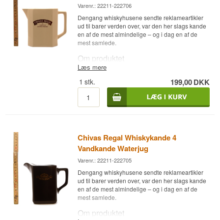
Varenr.: 22211-222706
Dengang whiskyhusene sendte reklameartikler
ud til barer verden over, var den her slags kande
en af de mest almindelige – og i dag en af de
mest samlede.
Om produktet
Læs mere
Chivas Regal Whiskykande er en klassisk
1
stk.
199,00
DKK
vandkande/waterjug med mærkets logo,
oprindeligt lavet som reklameartikel til at stå
fremme på barer og i hjem, hvor man drak Chivas
Regal. Den bruges til at tilsætte vand til whiskyen
dråbevis eller i mindre mængder, så aromaerne
kan åbne sig.
Chivas Regal Whiskykande 4
I dag er den lige så meget et samlerobjekt for
whisky-entusiaster som et brugstilbehør – begge
Vandkande Waterjug
dele fungerer fint.
Varenr.: 22211-222705
Dengang whiskyhusene sendte reklameartikler
ud til barer verden over, var den her slags kande
en af de mest almindelige – og i dag en af de
mest samlede.
Om produktet