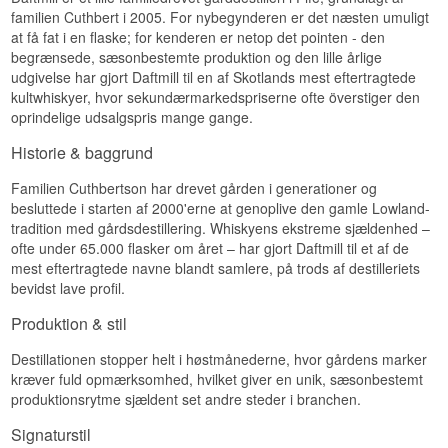
Specifikationer
familien Cuthbert i 2005. For nybegynderen er det næsten umuligt
Næse
at få fat i en flaske; for kenderen er netop det pointen - den
Navn: Daftmill 2005 Inaugural Release 12 år
begrænsede, sæsonbestemte produktion og den lille årlige
Lowland Single Malt Scotch Whisky 55,8%
Varm og bagt. Rabarberkompot, honning, citrus
Destilleri:
Daftmill
udgivelse har gjort Daftmill til en af Skotlands mest eftertragtede
og pandekager med ahornsirup. Efter lidt tid i
Region/Land: Lowlands Skotland
kultwhiskyer, hvor sekundærmarkedspriserne ofte överstiger den
glasset kommer friske pærer og sprøde æbler
Type: Lowland Single Malt Scotch Whisky
frem.
oprindelige udsalgspris mange gange.
Alder: 12 år
ABV: 55,8 %
Smag
Historie & baggrund
Størrelse: 70 CL
Fadtype: Tre førstegangsfyldte ex-bourbonfade
Rund og silkeblød med nuancer af vanilje,
Familien Cuthbertson har drevet gården i generationer og
Destilleret: 2005
mandel og citrus, ledsaget af en let voksagtig
besluttede i starten af 2000'erne at genoplive den gamle Lowland-
Antal flasker: 629
tekstur.
Edition: Inaugural Release
tradition med gårdsdestillering. Whiskyens ekstreme sjældenhed –
Eftersmag
ofte under 65.000 flasker om året – har gjort Daftmill til et af de
Smagsprofil
mest eftertragtede navne blandt samlere, på trods af destilleriets
Lang og krydret med antydninger af muskatnød,
bevidst lave profil.
Frugtig · Frisk · Tropisk · Honning · Fadstyrke
træ og søde stenfrugter.
Investeringspotentiale
Produktion & stil
Specifikationer
Højt. Den allerførste flaske fra et destilleri, der
Destillationen stopper helt i høstmånederne, hvor gårdens marker
Navn: Daftmill 2006/2018 Winter Batch Release
siden er blevet et af de mest efterspurgte i
Lowland Single Malt Scotch Whisky 46%
kræver fuld opmærksomhed, hvilket giver en unik, sæsonbestemt
Skotland, i et oplag på 629 flasker. Inaugural
Destilleri:
Daftmill
produktionsrytme sjældent set andre steder i branchen.
releases kan pr. definition ikke gentages.
Region/Land: Lowlands Skotland
Type: Lowland Single Malt Scotch Whisky
Signaturstil
Vidste du at?
Alder: 12 år