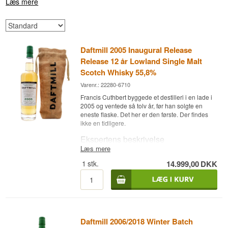
Læs mere
Daftmill 2005 Inaugural Release
Release 12 år Lowland Single Malt
Scotch Whisky 55,8%
Varenr.: 22280-6710
Francis Cuthbert byggede et destilleri i en lade i
2005 og ventede så tolv år, før han solgte en
eneste flaske. Det her er den første. Der findes
ikke en tidligere.
Ekspertens beskrivelse
Læs mere
Daftmill 2005 Inaugural Release 12 år er en
1
stk.
14.999,00
DKK
Lowland Single Malt Scotch Whisky lagret på tre
førstegangsfyldte ex-bourbonfade og aftappet
ved fadstyrke på 55,8 %.
Udgivelsen gav 629 flasker og markerer
begyndelsen på Daftmill som whiskydestilleri.
Gården ligger ved Cupar i Fife, hvor brødrene
Daftmill 2006/2018 Winter Batch
Francis og Ian Cuthbert dyrker deres eget byg og