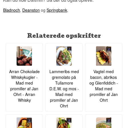
smager anderledes end et sommerdestillat fra
samme anlæg.
Bladnoch
,
Deanston
og
Springbank
.
Se hele vores udvalg af
Daftmill Whisky
Lyt til vores podcast:
Relaterede opskrifter
Arran Chokolade
Lammeribs med
Vagtel med
Whiskykugler -
gremolato på
bacon, abrikos
Mad med
Tullamore
og Glenfiddich -
promiller af Jan
D.E.W. og mos -
Mad med
Ohrt - Arran
Mad med
promiller af Jan
Whisky
promiller af Jan
Ohrt
Ohrt