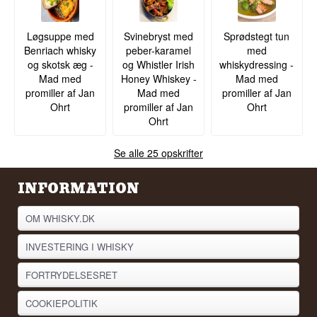
Løgsuppe med
Svinebryst med
Sprødstegt tun
Benriach whisky
peber-karamel
med
og skotsk æg -
og Whistler Irish
whiskydressing -
Mad med
Honey Whiskey -
Mad med
promiller af Jan
Mad med
promiller af Jan
Ohrt
promiller af Jan
Ohrt
Ohrt
Se alle 25 opskrifter
INFORMATION
OM WHISKY.DK
INVESTERING I WHISKY
FORTRYDELSESRET
COOKIEPOLITIK