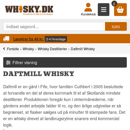
0
Kundeklub
Levering fra 49 kr.
2-4 Hverdage
Forside
»
Whisky
»
Whisky Destillerier
»
Daftmill Whisky
Filtrer visning
DAFTMILL WHISKY
Daftmill er en gård i Fife, hvor familien Cuthbert i 2005 besluttede
at forvandle en del af deres kornmark til et af Skotlands mindste
destillerier. Produktionen foregår kun i vintermånederne, når
gårdens andet arbejde falder til ro, og den årlige udgivelse er så
begrænset, at flasker sælges ud på minutter til stampede fans. Det
er en whisky drevet af landbrugsrytme snarere end kommerciel
logik.