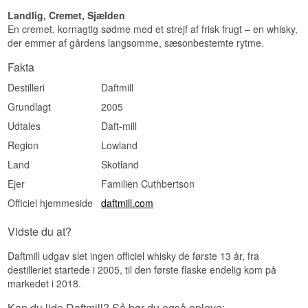
ABV: 46 %
Landlig, Cremet, Sjælden
Daftmill destillerer kun, når landbruget giver
Størrelse: 70 CL
plads til det. Om sommeren efter såningen og om
En cremet, kornagtig sødme med et strejf af frisk frugt – en whisky,
Fadtype: Fem førstegangsfyldte ex-bourbonfade
vinteren efter høsten står anlægget i gang —
der emmer af gårdens langsomme, sæsonbestemte rytme.
Destilleret: 16/12/2006
resten af året er Cuthbert-brødrene landmænd.
Aftappet: 2018
Det er derfor produktionen bliver på omkring
Fakta
Antal flasker: 1.265
20.000 liter om året.
Edition: Winter Batch Release
Destilleri
Daftmill
EAN nr.: 5010493050098
Se hele vores udvalg af
Daftmill Whisky
Grundlagt
2005
Smagsprofil
Lyt til vores podcast:
Udtales
Daft-mill
Frugtig · Honning · Vanilje · Vokset · Frisk
Region
Lowland
Investeringspotentiale
Land
Skotland
Højt. 1.265 flasker fra et destilleri, hvor
Ejer
Familien Cuthbertson
efterspørgslen konsekvent overstiger
Officiel hjemmeside
daftmill.com
produktionen. Daftmills tidlige batches er blevet
mærkbart sværere at finde siden udgivelsen.
Vidste du at?
Vidste du at?
Daftmill udgav slet ingen officiel whisky de første 13 år, fra
Forskellen mellem sommer- og vinterbatch
destilleriet startede i 2005, til den første flaske endelig kom på
handler ikke om marketing. Vandtemperaturen i
kondensatorerne ændrer sig med årstiden, og
markedet i 2018.
det påvirker hvor meget kobberkontakt
spiritussen får — nok til at et vinterdestillat
Kan du lide Daftmill? Så bør du også opleve: