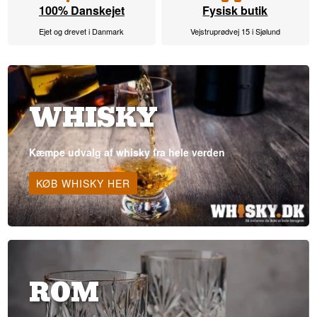
100% Danskejet
Fysisk butik
Ejet og drevet i Danmark
Vejstruprødvej 15 i Sjølund
WHISKY
Kæmpe udvalg af whisky fra hele verden
KØB WHISKY HER
ROM