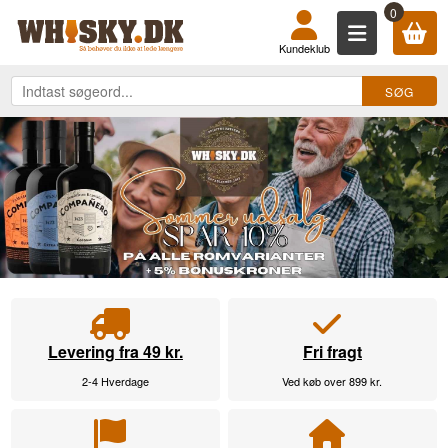
KØB DIN WHISKY, ROM, GIN, COGN
0
Kundeklub
Levering fra 49 kr.
Fri fragt
2-4 Hverdage
Ved køb over 899 kr.