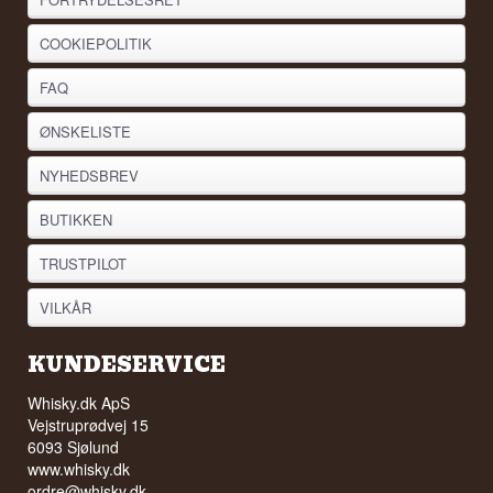
COOKIEPOLITIK
FAQ
ØNSKELISTE
NYHEDSBREV
BUTIKKEN
TRUSTPILOT
VILKÅR
KUNDESERVICE
Whisky.dk ApS
Vejstruprødvej 15
6093 Sjølund
www.whisky.dk
ordre@whisky.dk