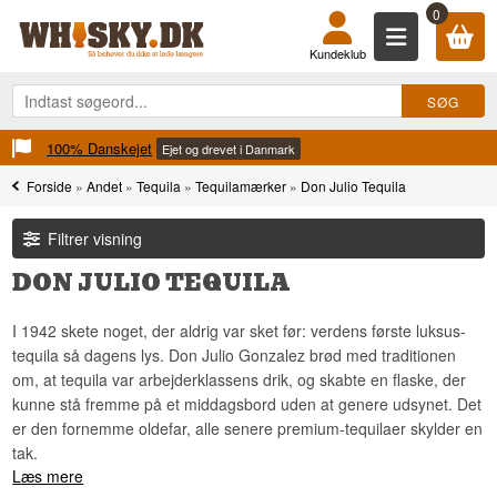
0
Kundeklub
100% Danskejet
Ejet og drevet i Danmark
Forside
»
Andet
»
Tequila
»
Tequilamærker
»
Don Julio Tequila
Filtrer visning
DON JULIO TEQUILA
I 1942 skete noget, der aldrig var sket før: verdens første luksus-
tequila så dagens lys. Don Julio Gonzalez brød med traditionen
om, at tequila var arbejderklassens drik, og skabte en flaske, der
kunne stå fremme på et middagsbord uden at genere udsynet. Det
er den fornemme oldefar, alle senere premium-tequilaer skylder en
tak.
Læs mere