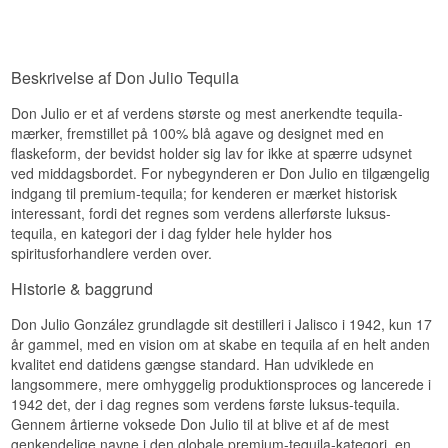
i anledning af sin egen 60-års fødselsdag, en
antydninger af mørk chokolade, vanilje og let
brugt til bourbon)
100% agave-tequila under sit eget navn – det
kanel.
EAN nr.: 7506064300184
blev startskuddet til det, der i dag er et af Mexicos
Serveringsforslag: Nydes bedst i et snifterglas
mest anerkendte tequilahuse. Blanco-udgaven er
Eftersmag
ved stuetemperatur, på isterninger eller i cocktails
Beskrivelse af Don Julio Tequila
fundamentet, som resten af sortimentet er bygget
som Old Fashioned eller Manhattan.
på: ren agave, uden fadlagring, destilleret
Eftersmagen er silkeblød og varm, med en
Don Julio er et af verdens største og mest anerkendte tequila-
Smagsprofil
udelukkende på vand, gær og agave.
essens af tørret frugt, nødder og et strejf af
karamelliseret æble.
mærker, fremstillet på 100% blå agave og designet med en
Smagsnoter
Karamelpræget · Honningsødt · Citruspræget ·
flaskeform, der bevidst holder sig lav for ikke at spærre udsynet
Specifikationer
Egefad
ved middagsbordet. For nybegynderen er Don Julio en tilgængelig
Næse
indgang til premium-tequila; for kenderen er mærket historisk
Vidste du at?
Navn: Don Julio Reposado Tequila
Destilleri:
Don Julio
interessant, fordi det regnes som verdens allerførste luksus-
Duften er sprød og ren, med frisk agave sammen
Vidste du at Don Julio Anejo ifølge producenten
Region/Land: Atotonilco el Alto, Jalisco, Mexico
med citron, lime og grapefrugt.
tequila, en kategori der i dag fylder hele hylder hos
er verdens mest solgte 100% agave Anejo-
Type: Mexicansk Reposado Tequila 100% Agave
spiritusforhandlere verden over.
Smag
tequila? Den er skabt til at blive drukket på
ABV: 38%
samme måde som en god whisky – i et
Størrelse: 70 CL
Historie & baggrund
Smagen er let og sødlig, båret af agavens
snifterglas, gerne i selskab med en Old
Fadtype: Amerikanske hvidegetræsfade (tidligere
naturlige sødme og et strejf af citrus.
Fashioned eller en Manhattan.
bourbonfade)
Don Julio González grundlagde sit destilleri i Jalisco i 1942, kun 17
EAN nr.: 7506064300177
Se hele vores udvalg af
Tequila
år gammel, med en vision om at skabe en tequila af en helt anden
Eftersmag
Serveringsforslag: Nydes ren, on the rocks, eller i
kvalitet end datidens gængse standard. Han udviklede en
en Paloma eller Old Fashioned-variant.
Lyt til vores podcast:
Eftersmagen fortsætter i samme spor – let, sødlig
langsommere, mere omhyggelig produktionsproces og lancerede i
Smagsprofil
og forfriskende, uden at blive tung.
1942 det, der i dag regnes som verdens første luksus-tequila.
Gennem årtierne voksede Don Julio til at blive et af de mest
Specifikationer
Chokoladepræget · Krydret · Blød · Frugtig
genkendelige navne i den globale premium-tequila-kategori, en