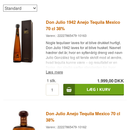
Don Julio 1942 Anejo Tequila Mexico
70 cl 38%
Varenr.: 22227865479-10163
Nogle tequilaer laves for at blive drukket hurtigt.
Don Julio 1942 laves for at blive husket. Navnet
hædrer det år, hvor en syttenårig dreng ved navn
Julio González tog sit første skridt mod at ændre,
hvad tequila kunne være – og resultatet er en
flaske, der stadig sætter standarden for, hvor
Læs mere
blødt og raffineret en agave-baseret spiritus kan
smage.
1
stk.
1.999,00
DKK
Ekspertens beskrivelse
Don Julio 1942 er en Mexicansk Anejo Tequila
fremstillet på 100% Blue Weber-agave og lagret
på amerikanske egetræsfade i mindst 24
måneder ved 38%.
Don Julio Anejo Tequila Mexico 70 cl
Den er produceret i små batches og har siden
38%
lanceringen etableret sig som et af de mest
Varenr.: 22227865479-10162
anerkendte navne blandt tequila-kendere verden