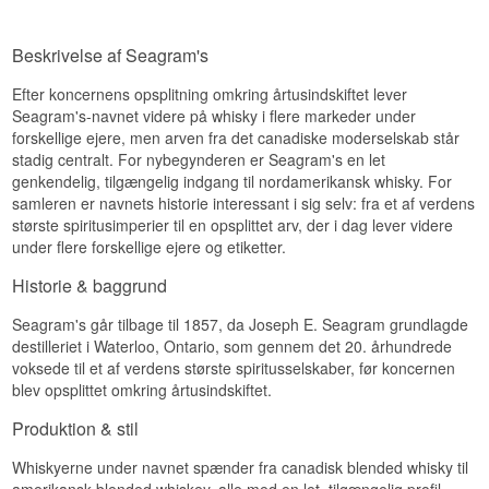
Bogstaverne V.O. menes ifølge familietradition at
stå for 'Very Own', selvom andre hævder 'Very
Old'.
Beskrivelse af Seagram's
Smagsnoter
Efter koncernens opsplitning omkring årtusindskiftet lever
Seagram's-navnet videre på whisky i flere markeder under
Næse
forskellige ejere, men arven fra det canadiske moderselskab står
Duften byder på korn, karamel og et strejf rug.
stadig centralt. For nybegynderen er Seagram's en let
genkendelig, tilgængelig indgang til nordamerikansk whisky. For
Smag
samleren er navnets historie interessant i sig selv: fra et af verdens
største spiritusimperier til en opsplittet arv, der i dag lever videre
Smagen er blød med vanilje, honning og let
krydderi.
under flere forskellige ejere og etiketter.
Eftersmag
Historie & baggrund
Eftersmagen er medium lang, blød og rund.
Seagram's går tilbage til 1857, da Joseph E. Seagram grundlagde
destilleriet i Waterloo, Ontario, som gennem det 20. århundrede
Specifikationer
voksede til et af verdens største spiritusselskaber, før koncernen
Navn: Seagrams VO Blended Canadisk Whisky
blev opsplittet omkring årtusindskiftet.
Aftapper:
Seagram's
Region/Land: Ontario, Canada
Produktion & stil
Type: Blended Canadisk Whisky
ABV: 40 %
Whiskyerne under navnet spænder fra canadisk blended whisky til
Størrelse: 70 CL