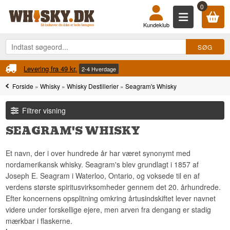
0
Kundeklub
Levering fra 49 kr.
2-4 Hverdage
Forside
»
Whisky
»
Whisky Destillerier
»
Seagram's Whisky
Filtrer visning
SEAGRAM'S WHISKY
Et navn, der i over hundrede år har været synonymt med
nordamerikansk whisky. Seagram's blev grundlagt i 1857 af
Joseph E. Seagram i Waterloo, Ontario, og voksede til en af
verdens største spiritusvirksomheder gennem det 20. århundrede.
Efter koncernens opsplitning omkring årtusindskiftet lever navnet
videre under forskellige ejere, men arven fra dengang er stadig
mærkbar i flaskerne.