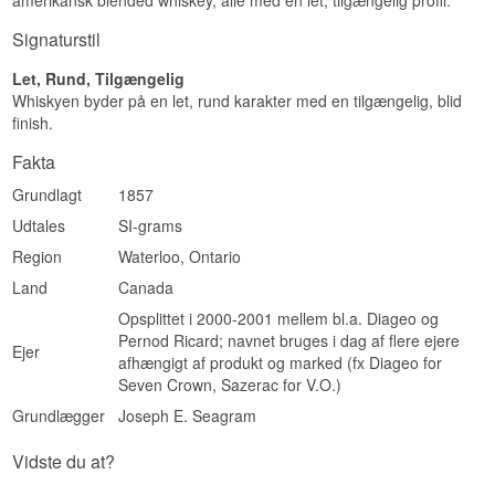
amerikansk blended whiskey, alle med en let, tilgængelig profil.
Smagsprofil
Signaturstil
Blødt · Kornpræget · Sødmefyldt · Rundt
Let, Rund, Tilgængelig
Vidste du at?
Whiskyen byder på en let, rund karakter med en tilgængelig, blid
finish.
Betydningen af forkortelsen V.O. blev aldrig
officielt nedskrevet – familietraditionen siger 'Very
Fakta
Own', men ingen ved det med sikkerhed i dag.
Grundlagt
1857
Se hele vores udvalg af
Seagram's
Udtales
SI-grams
Region
Waterloo, Ontario
Land
Canada
Opsplittet i 2000-2001 mellem bl.a. Diageo og
Pernod Ricard; navnet bruges i dag af flere ejere
Ejer
afhængigt af produkt og marked (fx Diageo for
Seven Crown, Sazerac for V.O.)
Grundlægger
Joseph E. Seagram
Vidste du at?