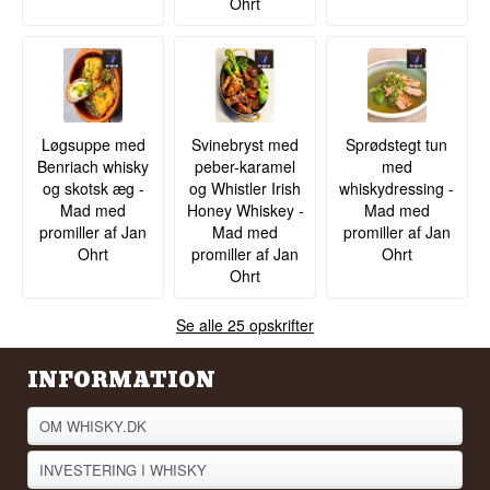
Ohrt
Løgsuppe med
Svinebryst med
Sprødstegt tun
Benriach whisky
peber-karamel
med
og skotsk æg -
og Whistler Irish
whiskydressing -
Mad med
Honey Whiskey -
Mad med
promiller af Jan
Mad med
promiller af Jan
Ohrt
promiller af Jan
Ohrt
Ohrt
Se alle 25 opskrifter
INFORMATION
OM WHISKY.DK
INVESTERING I WHISKY