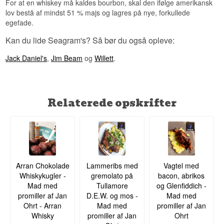
For at en whiskey må kaldes bourbon, skal den ifølge amerikansk
lov bestå af mindst 51 % majs og lagres på nye, forkullede
egefade.
Kan du lide Seagram's? Så bør du også opleve:
Jack Daniel's
,
Jim Beam
og
Willett
.
Relaterede opskrifter
Arran Chokolade
Lammeribs med
Vagtel med
Whiskykugler -
gremolato på
bacon, abrikos
Mad med
Tullamore
og Glenfiddich -
promiller af Jan
D.E.W. og mos -
Mad med
Ohrt - Arran
Mad med
promiller af Jan
Whisky
promiller af Jan
Ohrt