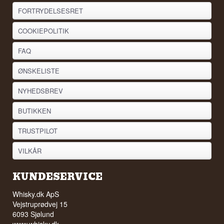
FORTRYDELSESRET
COOKIEPOLITIK
FAQ
ØNSKELISTE
NYHEDSBREV
BUTIKKEN
TRUSTPILOT
VILKÅR
KUNDESERVICE
Whisky.dk ApS
Vejstruprødvej 15
6093 Sjølund