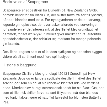
Beskrivelse af Scapegrace
bryggeri. Scapegrace Gin blev i 2018 kåret til
verdens bedste London Dry Gin ved International
Scapegrace er et destilleri fra Dunedin på New Zealands Sydø,
Wine & Spirits Competition.
primært kendt for sin Black Gin, der skifter farve fra sort til lyserød,
Smagsnoter
når den blandes med tonic. For nybegynderen er det en farverig,
legende gin-oplevelse, der overrasker allerede ved serveringen;
Næse
for samleren er det interessant, at destilleriet blev grundlagt i et
gammelt, forladt whiskyskur, hvilket giver mærket en rå, autentisk
Duften byder på enebær, citrus og et strejf urter.
oprindelseshistorie, der adskiller sig markant fra mange polerede
Smag
gin-brands.
Smagen er krydret med enebær, koriander og en
Destilleriet regnes som et af landets sydligste og har siden bygget
let sødme.
videre på sit sortiment med flere spiritustyper.
Eftersmag
Historie & baggrund
Eftersmagen er medium lang, tør og krydret.
Scapegrace Distillery blev grundlagt i 2013 i Dunedin på New
Specifikationer
Zealands Sydø og er landets sydligste destilleri, hvilket destilleriet
selv bruger som en del af sin rebelske identitet ude ved verdens
Navn: Scapegrace Gavesæt Twinpack Premium
ende. Mærket blev hurtigt internationalt kendt for sin Black Gin, der
Dry Gin
som et lille trick skifter farve fra sort til lyserød, når den blandes
Destilleri:
Scapegrace
med tonic, takket være et naturligt farvestof fra blomsten Butterfly
Region/Land: Central Otago, New Zealand
Pea.
Type: Dry Gin Gavesæt
Størrelse: 2x20 CL