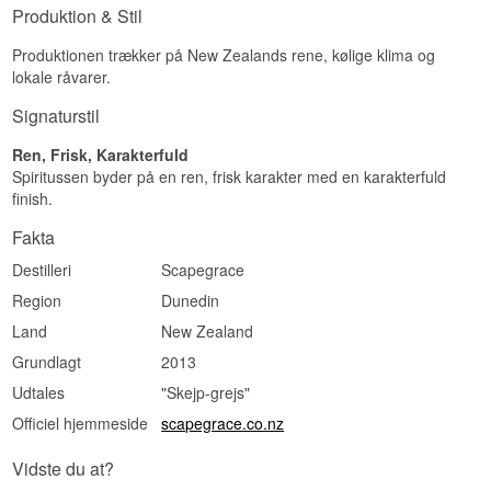
Produktion & Stil
ABV: 42,2-57 %
Smagsprofil
Produktionen trækker på New Zealands rene, kølige klima og
lokale råvarer.
Krydret · Citruspræget · Tørt · Urteagtigt
Signaturstil
Vidste du at?
Ren, Frisk, Karakterfuld
Scapegrace Gin hed oprindeligt Rogue Society,
men blev tvunget til at skifte navn, da mærket
Spiritussen byder på en ren, frisk karakter med en karakterfuld
ramte det europæiske marked i 2017 og stødte
finish.
på en navnekonflikt med et bryggeri – kort efter
vandt den nye Scapegrace-flaske prisen som
Fakta
verdens bedste London Dry Gin.
Destilleri
Scapegrace
Se hele vores udvalg af
Scapegrace
Region
Dunedin
Land
New Zealand
Grundlagt
2013
Udtales
"Skejp-grejs"
Officiel hjemmeside
scapegrace.co.nz
Vidste du at?