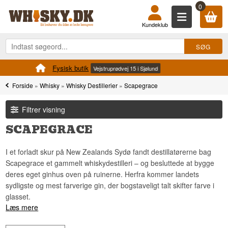
0
Kundeklub
Fysisk butik
Vejstruprødvej 15 i Sjølund
Forside
»
Whisky
»
Whisky Destillerier
»
Scapegrace
Filtrer visning
SCAPEGRACE
I et forladt skur på New Zealands Sydø fandt destillatørerne bag
Scapegrace et gammelt whiskydestilleri – og besluttede at bygge
deres eget ginhus oven på ruinerne. Herfra kommer landets
sydligste og mest farverige gin, der bogstaveligt talt skifter farve i
glasset.
Læs mere