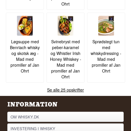
Ohrt
Løgsuppe med
Svinebryst med
Sprødstegt tun
Benriach whisky
peber-karamel
med
og skotsk æg -
og Whistler Irish
whiskydressing -
Mad med
Honey Whiskey -
Mad med
promiller af Jan
Mad med
promiller af Jan
Ohrt
promiller af Jan
Ohrt
Ohrt
Se alle 25 opskrifter
INFORMATION
OM WHISKY.DK
INVESTERING I WHISKY