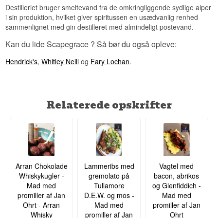
Destilleriet bruger smeltevand fra de omkringliggende sydlige alper
i sin produktion, hvilket giver spiritussen en usædvanlig renhed
sammenlignet med gin destilleret med almindeligt postevand.
Kan du lide Scapegrace ? Så bør du også opleve:
Hendrick's
,
Whitley Neill
og
Fary Lochan
.
Relaterede opskrifter
Arran Chokolade
Lammeribs med
Vagtel med
Whiskykugler -
gremolato på
bacon, abrikos
Mad med
Tullamore
og Glenfiddich -
promiller af Jan
D.E.W. og mos -
Mad med
Ohrt - Arran
Mad med
promiller af Jan
Whisky
promiller af Jan
Ohrt