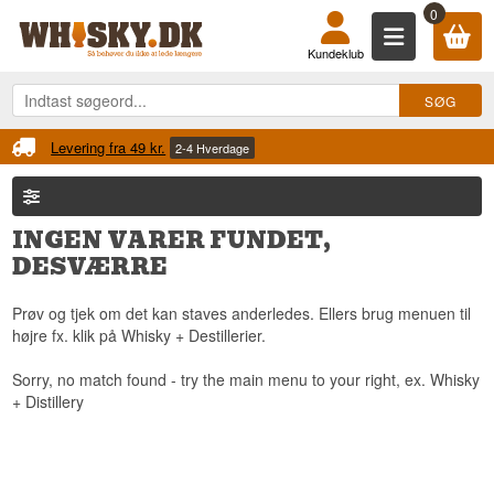
0
Kundeklub
Levering fra 49 kr.
2-4 Hverdage
INGEN VARER FUNDET,
DESVÆRRE
Prøv og tjek om det kan staves anderledes. Ellers brug menuen til
højre fx. klik på Whisky + Destillerier.
Sorry, no match found - try the main menu to your right, ex. Whisky
+ Distillery