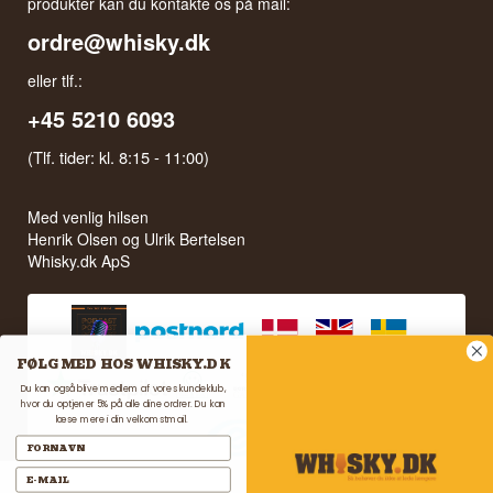
produkter kan du kontakte os på mail:
ordre@whisky.dk
eller tlf.:
+45 5210 6093
(Tlf. tider: kl. 8:15 - 11:00)
Med venlig hilsen
Henrik Olsen og Ulrik Bertelsen
Whisky.dk ApS
FØLG MED HOS WHISKY.DK
Du kan også blive medlem af vores kundeklub,
hvor du optjener 5% på alle dine ordrer. Du kan
læse mere i din velkomstmail.