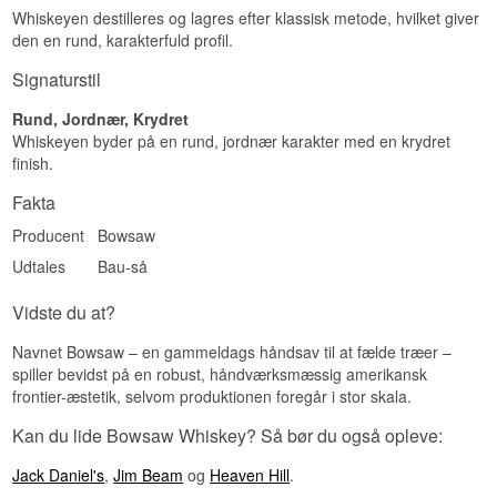
Whiskeyen destilleres og lagres efter klassisk metode, hvilket giver
Sødmefyldt · Krydret · Varmt · Rundt
den en rund, karakterfuld profil.
Vidste du at?
Signaturstil
Navnet Bowsaw refererer til det specifikke
Rund, Jordnær, Krydret
håndværktøj, en bue-sav, som cooper'en bruger
til at skære endestykkerne, kaldet 'heads', ud af
Whiskeyen byder på en rund, jordnær karakter med en krydret
en whiskyfustage – en hyldest til det håndværk,
finish.
der ligger bag hver eneste fustage.
Fakta
Se hele vores udvalg af
Bowsaw
Producent
Bowsaw
Udtales
Bau-så
Vidste du at?
Navnet Bowsaw – en gammeldags håndsav til at fælde træer –
spiller bevidst på en robust, håndværksmæssig amerikansk
frontier-æstetik, selvom produktionen foregår i stor skala.
Kan du lide Bowsaw Whiskey? Så bør du også opleve:
Jack Daniel's
,
Jim Beam
og
Heaven Hill
.