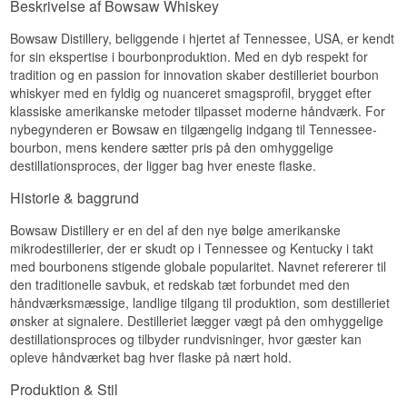
Beskrivelse af Bowsaw Whiskey
Smagsnoter
Bowsaw Distillery, beliggende i hjertet af Tennessee, USA, er kendt
Næse
for sin ekspertise i bourbonproduktion. Med en dyb respekt for
Duften byder på karamel, vanilje og et strejf
tradition og en passion for innovation skaber destilleriet bourbon
krydret rug.
whiskyer med en fyldig og nuanceret smagsprofil, brygget efter
klassiske amerikanske metoder tilpasset moderne håndværk. For
Smag
nybegynderen er Bowsaw en tilgængelig indgang til Tennessee-
bourbon, mens kendere sætter pris på den omhyggelige
Smagen er rund med brunt sukker, honning og let
peber.
destillationsproces, der ligger bag hver eneste flaske.
Eftersmag
Historie & baggrund
Eftersmagen er medium lang, varm og krydret.
Bowsaw Distillery er en del af den nye bølge amerikanske
mikrodestillerier, der er skudt op i Tennessee og Kentucky i takt
Specifikationer
med bourbonens stigende globale popularitet. Navnet refererer til
Navn: Bowsaw Small Batch Extra Kentucky
den traditionelle savbuk, et redskab tæt forbundet med den
Straight Bourbon Whiskey
håndværksmæssige, landlige tilgang til produktion, som destilleriet
Aftapper:
Bowsaw
ønsker at signalere. Destilleriet lægger vægt på den omhyggelige
Region/Land: Kentucky, USA
destillationsproces og tilbyder rundvisninger, hvor gæster kan
Type: Kentucky Straight Bourbon Whiskey
opleve håndværket bag hver flaske på nært hold.
ABV: 40 %
Størrelse: 70 CL
Produktion & Stil
Smagsprofil