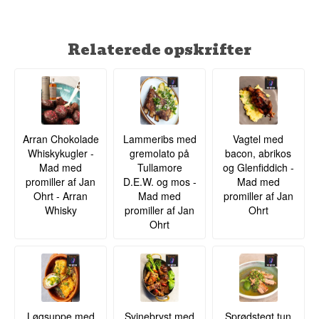
Relaterede opskrifter
Arran Chokolade
Lammeribs med
Vagtel med
Whiskykugler -
gremolato på
bacon, abrikos
Mad med
Tullamore
og Glenfiddich -
promiller af Jan
D.E.W. og mos -
Mad med
Ohrt - Arran
Mad med
promiller af Jan
Whisky
promiller af Jan
Ohrt
Ohrt
Løgsuppe med
Svinebryst med
Sprødstegt tun