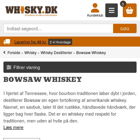
0
Kundeklub
Levering fra 49 kr.
2-4 Hverdage
Forside
»
Whisky
»
Whisky Destillerier
»
Bowsaw Whiskey
Filtrer visning
BOWSAW WHISKEY
I hjertet af Tennessee, hvor bourbon-traditionen løber dybt i jorden,
destillerer Bowsaw sin egen fortolkning af amerikansk whiskey.
Navnet, en savbuk, taler til det rustikke, håndlavede håndværk, der
ligger bag hver flaske. Det er en whiskey med respekt for
traditionen, men uden at hvile på den.
Læs mere