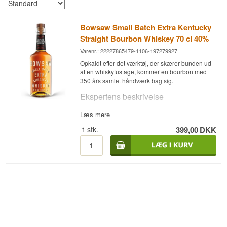
Bowsaw Small Batch Extra Kentucky
Straight Bourbon Whiskey 70 cl 40%
Varenr.: 22227865479-1106-197279927
Opkaldt efter det værktøj, der skærer bunden ud
af en whiskyfustage, kommer en bourbon med
350 års samlet håndværk bag sig.
Ekspertens beskrivelse
Bowsaw Small Batch Extra Kentucky Straight
Læs mere
Bourbon Whiskey er en amerikansk bourbon,
1
stk.
399,00
DKK
aftappet ved 40 %.
Bowsaw
destilleres og lagres
i det nordlige Kentucky nær Ohio-floden, i
Owensboro og Louisville, hos destillerier med en
samlet erfaring på 350 år inden for
whiskyfremstilling. Navnet Bowsaw refererer til
den bue-sav, som cooper'en – tønde-
håndværkeren – traditionelt bruger til at skære
endestykkerne ud af en whiskyfustage.
Bourbon'en fremstilles af en mash bestående af
75 % majs, 21 % rug og 4 % malteret byg, lagret
på nye forkullede amerikanske egetræsfade.