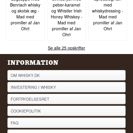
Benriach whisky
peber-karamel
med
og skotsk æg -
og Whistler Irish
whiskydressing -
Mad med
Honey Whiskey -
Mad med
promiller af Jan
Mad med
promiller af Jan
Ohrt
promiller af Jan
Ohrt
Ohrt
Se alle 25 opskrifter
INFORMATION
OM WHISKY.DK
INVESTERING I WHISKY
FORTRYDELSESRET
COOKIEPOLITIK
FAQ