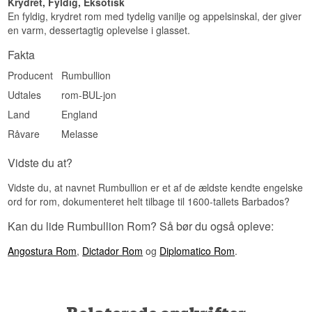
Krydret, Fyldig, Eksotisk
Edition: XO
En fyldig, krydret rom med tydelig vanilje og appelsinskal, der giver
EAN nr.: 5052598054151
en varm, dessertagtig oplevelse i glasset.
Serveringsforslag: I et tulipanglas eller i en
Rumbullion Hot Toddy
Fakta
Smagsprofil
Producent
Rumbullion
Krydret · Vanilje · Appelsin · Kompleks · Varm
Udtales
rom-BUL-jon
Vidste du at?
Land
England
Råvare
Melasse
Ordet "rumbullion" er et gammelt engelsk
slangudtryk for larm og postyr, som allerede i
1651 blev brugt på Barbados som et af de
Vidste du at?
tidligste navne for rom overhovedet – længe før
ordet "rum" selv slog igennem.
Vidste du, at navnet Rumbullion er et af de ældste kendte engelske
ord for rom, dokumenteret helt tilbage til 1600-tallets Barbados?
Se hele vores udvalg af
Rumbullion
Kan du lide Rumbullion Rom? Så bør du også opleve:
Angostura Rom
,
Dictador Rom
og
Diplomatico Rom
.