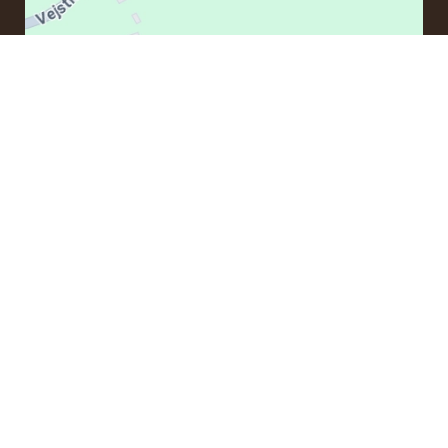
KONTAKT
Hvis du har spørgsmål vedrørende en ordre eller nogle
produkter kan du kontakte os på mail:
ordre@whisky.dk
eller tlf.:
+45 5210 6093
(Tlf. tider: kl. 8:15 - 11:00)
Med venlig hilsen
Henrik Olsen og Ulrik Bertelsen
Whisky.dk ApS