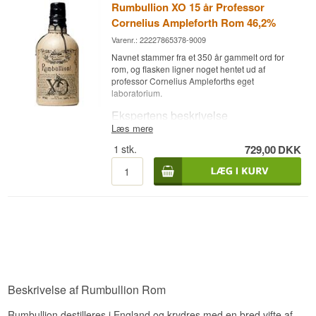
Rumbullion XO 15 år Professor
Cornelius Ampleforth Rom 46,2%
Varenr.: 22227865378-9009
Navnet stammer fra et 350 år gammelt ord for
rom, og flasken ligner noget hentet ud af
professor Cornelius Ampleforths eget
laboratorium.
Ekspertens beskrivelse
Læs mere
Rumbullion XO 15 år Professor Cornelius
1
stk.
729,00
DKK
Ampleforth Rom er en engelsk krydret Rom,
sammensat af caribiske rom lagret op til 15 år og
aftappet ved 46,2%.
Bag det excentriske navn står Ableforth's, et
engelsk spiritushus grundlagt i 2011, som
blander de lagrede romme med madagaskisk
vanilje, appelsinskal, kanel, nelliker og
kardemomme. XO-udgaven bygger videre på den
oprindelige Rumbullion, men med ældre, mere
komplekse romme i bunden og en højere styrke,
hvilket giver mere vægt og krydderdybde end
Beskrivelse af Rumbullion Rom
standardudgaven.
Smagsnoter
Rumbullion destilleres i England og krydres med en bred vifte af