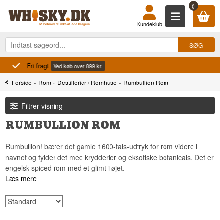
0
Kundeklub
Fri fragt
Ved køb over 899 kr.
Forside
»
Rom
»
Destillerier / Romhuse
»
Rumbullion Rom
Filtrer visning
RUMBULLION ROM
Rumbullion! bærer det gamle 1600-tals-udtryk for rom videre i
navnet og fylder det med krydderier og eksotiske botanicals. Det er
engelsk spiced rom med et glimt i øjet.
Læs mere