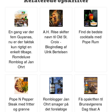
Relaterede opskrifter
En gang var der
A.H. Riise skifter
Find de bedste
fem Guyanas,
navn til Old St.
cocktails med
nu er der faktisk
Croix -
Pope Rum
kun rigtigt en
Blogindlæg af
enkelt tilbage.
Ulrik Bertelsen
Romdeluxe
Romblog af Jan
Ohrt
Pope N Pepper
Romblogger Jan
Få opskriften til
Steak med fritter
Ohrt smager på
Brunsvigerens
og grønne
det foreløbige
Dag tilsat A