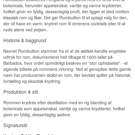
botanicals, herunder appelsinskal, vanilje og varme krydderier,
Næse
hvilket giver en fyldig, dessertagtig profil, der ligger et sted mellem
klassisk rom og likør. Det gør Rumbullion til et oplagt valg for den,
Usædvanlig og indbydende med abrikos,
der vil have en varm, krydret rom til vinterens cocktails eller til at
appelsin og vanilje, suppleret af tropiske toner af
nyde alene ved pejsen.
banan og mango.
Smag
Historie & baggrund
Krydret karakter med udtalt vanilje og
Navnet Rumbullion stammer fra et af de ældste kendte engelske
appelsinskal, hvor kanel, nelliker og
udtryk for rom, dokumenteret helt tilbage til 1600-tallet på
kardemomme skaber en kompleks, harmonisk
Barbados, hvor ordet oprindeligt beskrev en "stor ophidselse" - et
helhed med et strejf af træ.
sigende billede på rommens virkning. Ved at genoplive dette gamle
Eftersmag
navn har producenten skabt en rom, der bevidst spiller på historisk
fortælling og eksotisk krydring.
Middellang med marmelade-agtig appelsin,
vanilje og let træ.
Produktion & stil
Specifikationer
Rommen krydres efter destillation med en rig blanding af
botanicals som appelsinskal, vanilje og varme krydderier, hvilket
Aftapper: Ableforth's
Region/Land: Caribien / England
giver en fyldig, dessertagtig sødme.
Type: Krydret Rom
Alder: 15 år
Signaturstil
ABV: 46,2%
Størrelse: 50 CL