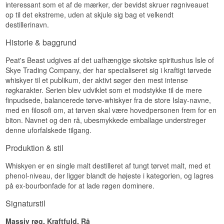
interessant som et af de mærker, der bevidst skruer røgniveauet
Eftersmag
op til det ekstreme, uden at skjule sig bag et velkendt
Røget · Sherry-lagret · Sødmefuld
destillerinavn.
Eftersmagen er lang og røgfyldt, med vedvarende
Vidste du at?
salt.
Historie & baggrund
Kombinationen af tørveret Islay-malt og sød PX-
Specifikationer
sherry er en af de mest kontrastfyldte stilarter i
Peat's Beast udgives af det uafhængige skotske spiritushus Isle of
moderne whisky, og PX-udgaven af Peats Beast
Navn: Peats Beast Batch Strength Version Single
Skye Trading Company, der har specialiseret sig i kraftigt tørvede
er skabt specifikt for at dyrke netop den kontrast.
Islay Malt Scotch Whisky 70 cl 52,1%
whiskyer til et publikum, der aktivt søger den mest intense
Destilleri: Peats Beast
Se hele vores udvalg af
Peats Beast
røgkarakter. Serien blev udviklet som et modstykke til de mere
Region: Islay, Skotland
finpudsede, balancerede tørve-whiskyer fra de store Islay-navne,
Type: Single Islay Malt Scotch Whisky
med en filosofi om, at tørven skal være hovedpersonen frem for en
ABV: 52,1 %
Størrelse: 70 CL
biton. Navnet og den rå, ubesmykkede emballage understreger
Ikke koldfiltreret: Ja
denne uforfalskede tilgang.
Naturlig farve: Ja
Edition: Batch Strength
Produktion & stil
Smagsprofil
Whiskyen er en single malt destilleret af tungt tørvet malt, med et
phenol-niveau, der ligger blandt de højeste i kategorien, og lagres
Røget · Maritimt · Kraftfuld
på ex-bourbonfade for at lade røgen dominere.
Vidste du at?
Signaturstil
Peats Beast er ikke tilknyttet et enkelt navngivet
destilleri, men sammensættes af tørvet Islay-malt
Massiv røg, Kraftfuld, Rå