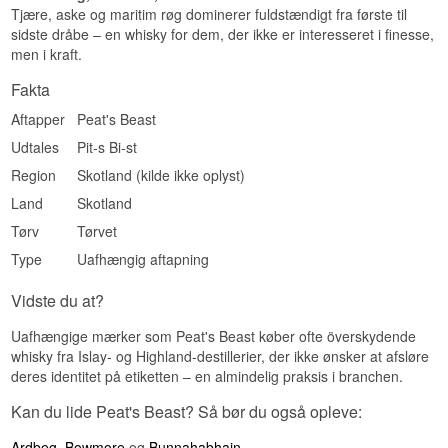
udvalgt specifikt for sin intensitet, hvilket giver et
Tjære, aske og maritim røg dominerer fuldstændigt fra første til
af de kraftigst røgede udtryk på markedet.
sidste dråbe – en whisky for dem, der ikke er interesseret i finesse,
Se hele vores udvalg af
Peats Beast
men i kraft.
Fakta
Aftapper
Peat's Beast
Udtales
Pit-s Bi-st
Region
Skotland (kilde ikke oplyst)
Land
Skotland
Tørv
Tørvet
Type
Uafhængig aftapning
Vidste du at?
Uafhængige mærker som Peat's Beast køber ofte överskydende
whisky fra Islay- og Highland-destillerier, der ikke ønsker at afsløre
deres identitet på etiketten – en almindelig praksis i branchen.
Kan du lide Peat's Beast? Så bør du også opleve:
Ardbeg
,
Bowmore
og
Bunnahabhain
.