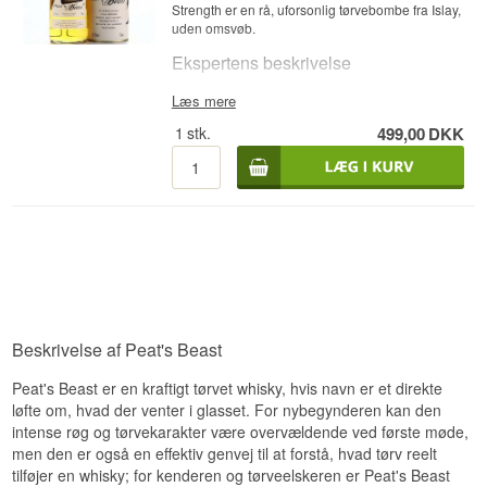
Duften er en kontrast af tørverøg og mørk
Strength er en rå, uforsonlig tørvebombe fra Islay,
sherrysødme, med rosin og sirup.
uden omsvøb.
Smag
Ekspertens beskrivelse
Smagen er sødmefuld og røget på samme tid,
Peats Beast Batch Strength Version Single Islay
Læs mere
med mørk frugt og tjære.
Malt Scotch Whisky 70 cl 52,1% er en Single
1
stk.
499,00
DKK
Islay Malt Scotch Whisky aftappet ved 52,1 %.
Eftersmag
Peats Beast Batch Strength Version har en
Eftersmagen er lang, med vedvarende røg og en
gylden farve med kraftig tørverøget, rå og saltet
sidste antydning af sherrysødme.
smag. Whiskyen er hverken kold- eller anden
form for finfiltreret, hvilket bevarer den fulde
Specifikationer
intensitet fra Islays tørvede malt og den maritime
beliggenhed.
Navn: Peats Beast PX Batch Strength Single Islay
Malt Scotch Whisky 70 cl 54,1%
Smagsnoter
Destilleri: Peats Beast
Region: Islay, Skotland
Næse
Type: Single Islay Malt Scotch Whisky
Beskrivelse af Peat's Beast
ABV: 54,1 %
Duften er kraftig tørverøg med salt, tjære og en
Størrelse: 70 CL
antydning af medicinsk skarphed.
Peat's Beast er en kraftigt tørvet whisky, hvis navn er et direkte
Fadtype: Pedro Ximénez sherryfade
løfte om, hvad der venter i glasset. For nybegynderen kan den
Ikke koldfiltreret: Ja
Smag
intense røg og tørvekarakter være overvældende ved første møde,
Naturlig farve: Ja
men den er også en effektiv genvej til at forstå, hvad tørv reelt
Edition: PX Batch Strength
Smagen er rå og saltet, med tørv, tjære og en
tilføjer en whisky; for kenderen og tørveelskeren er Peat's Beast
intens røgkarakter.
Smagsprofil