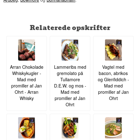
Relaterede opskrifter
Arran Chokolade
Lammeribs med
Vagtel med
Whiskykugler -
gremolato på
bacon, abrikos
Mad med
Tullamore
og Glenfiddich -
promiller af Jan
D.E.W. og mos -
Mad med
Ohrt - Arran
Mad med
promiller af Jan
Whisky
promiller af Jan
Ohrt
Ohrt