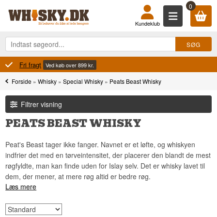
0
Kundeklub
Fri fragt
Ved køb over 899 kr.
Forside
»
Whisky
»
Special Whisky
»
Peats Beast Whisky
Filtrer visning
PEATS BEAST WHISKY
Peat's Beast tager ikke fanger. Navnet er et løfte, og whiskyen
indfrier det med en tørveintensitet, der placerer den blandt de mest
røgfyldte, man kan finde uden for Islay selv. Det er whisky lavet til
dem, der mener, at mere røg altid er bedre røg.
Læs mere