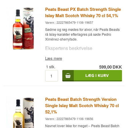
Peats Beast PX Batch Strength Single
Islay Malt Scotch Whisky 70 cl 54,1%
Varenr.: 22227865479-1106-19657
Sødme og røg mødes for alvor, når Peats Beasts
rå Islay-karakter efterlagres på søde Pedro
Ximénez-sherryfade.
Ekspertens beskrivelse
Peats Beast PX Batch Strength Single Islay Malt
Læs mere
Scotch Whisky 70 cl 54,1% er en Single Islay
1
stk.
599,00
DKK
Malt Scotch Whisky lagret på Pedro Ximénez
sherryfade og aftappet ved 54,1 %.
Peats Beast PX Batch Strength er efterlagret i
Pedro Ximénez-sherryfade, hvilket har lagt et
dulmende lag frugtsødme og mørk sirup oven på
destillatets rå, tørvede Islay-karakter. Kontrasten
Peats Beast Batch Strength Version
mellem sødme og røg er tydelig fra første duft.
Single Islay Malt Scotch Whisky 70 cl
Smagsnoter
52,1%
Næse
Varenr.: 22227865479-1106-19656
Navnet lover ikke for meget – Peats Beast Batch