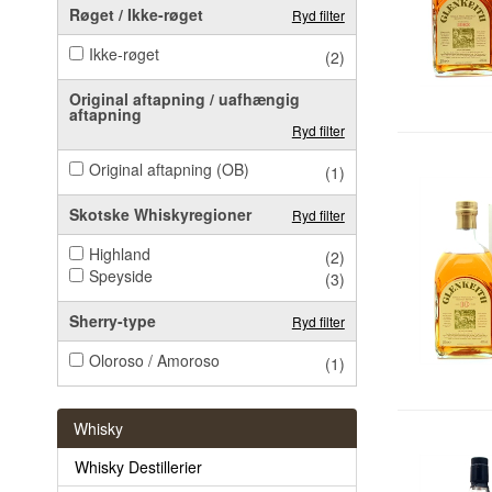
Røget / Ikke-røget
Ryd filter
Ikke-røget
(2)
Original aftapning / uafhængig
aftapning
Ryd filter
Original aftapning (OB)
(1)
Skotske Whiskyregioner
Ryd filter
Highland
(2)
Speyside
(3)
Sherry-type
Ryd filter
Oloroso / Amoroso
(1)
Whisky
Whisky Destillerier