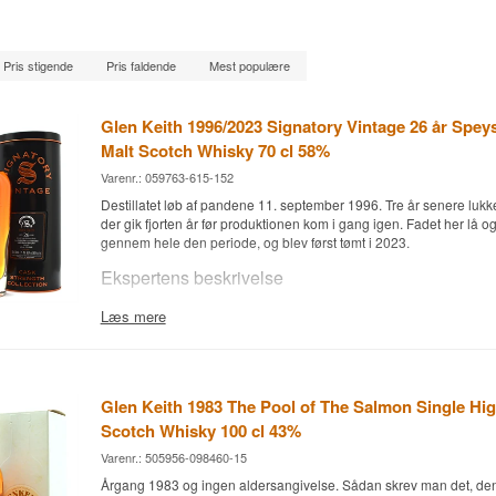
Pris stigende
Pris faldende
Mest populære
Glen Keith 1996/2023 Signatory Vintage 26 år Spey
Malt Scotch Whisky 70 cl 58%
Varenr.: 059763-615-152
Destillatet løb af pandene 11. september 1996. Tre år senere lukk
der gik fjorten år før produktionen kom i gang igen. Fadet her lå o
gennem hele den periode, og blev først tømt i 2023.
Ekspertens beskrivelse
Glen Keith 1996/2023 Signatory Vintage 26 år er en Speyside Sin
Læs mere
Whisky fra et 2nd fill oloroso sherry butt, aftappet ved fadstyrke 5
Fadet blev fyldt 11. september 1996 og tømt 7. juli 2023 — sherry
gav 635 individuelt nummererede flasker uden koldfiltrering og ud
Whiskyen hører til Symington's Choice, hvor Andrew Symington s
Glen Keith 1983 The Pool of The Salmon Single Hig
fadene, og et 2nd fill oloroso-fad er et bevidst valg: der er sherry 
Scotch Whisky 100 cl 43%
tørret frugt, men ikke så meget at det 26-årige destillat bliver kørt o
Varenr.: 505956-098460-15
Glen Keith fik først sin egen faste single malt på markedet i 2017. I
Årgang 1983 og ingen aldersangivelse. Sådan skrev man det, den
næsten hele produktionen til blends, og de eneste flasker en whisk