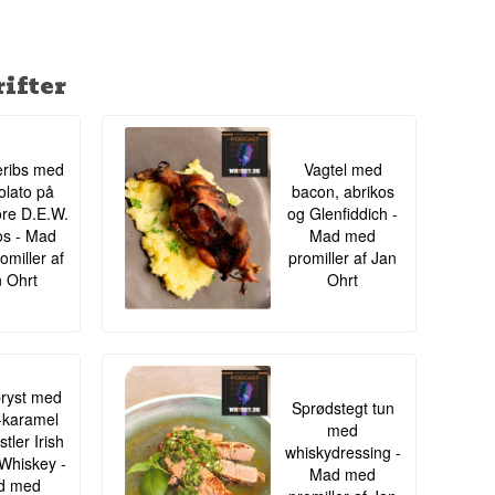
oder af, før de
illat mindre
ifter
længere fra
ribs med
Vagtel med
lato på
bacon, abrikos
re D.E.W.
og Glenfiddich -
s - Mad
Mad med
omiller af
promiller af Jan
 Ohrt
Ohrt
ryst med
Sprødstegt tun
-karamel
med
tler Irish
whiskydressing -
Whiskey -
Mad med
d med