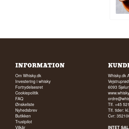
INFORMATION
KUND
Om Whisky.dk
Whisky.dk 
Investering i whisky
Vejstruprød
Fortrydelsesret
6093 Sjølu
Cookiepolitik
www.whisky
FAQ
ordre@whis
Ønskeliste
Tlf. +45 5
Nyhedsbrev
Tlf. tider: k
Butikken
Cvr: 35210
Trustpilot
Vilkår
INTET SA