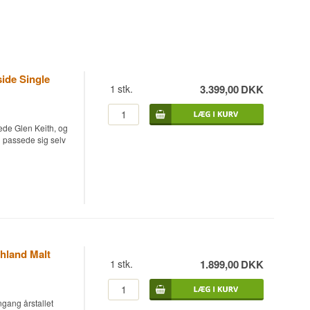
side Single
1
stk.
3.399,00
DKK
ede Glen Keith, og
g passede sig selv
gle Malt Scotch
8%.
 butt nummer 7, der
en farvetilsætning.
elv udvælger
hland Malt
nok til dybde og
1
stk.
1.899,00
DKK
ver.
 årtierne inden gik
gang årstallet
ydrikker realistisk