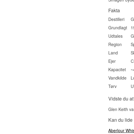
Fakta
Destilleri
G
Grundlagt
1
Udtales
G
Region
S
Land
S
Ejer
C
Kapacitet
~
Vandkilde
L
Tørv
U
Vidste du at
Glen Keith var
Kan du lide
Aberlour Whi