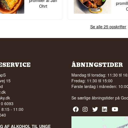
promiller af Jan
promil
Ohrt
O
Se alle 25 opskrifter
ESERVICE
ÅBNINGSTIDER
ApS
Mandag til torsdag: 11:30 til 16
vej 15
Fredag: 11:30 til 15:00
nd
Første lørdag i måneden: 10:00 
.dk
ky.dk
Se særlige åbningstider på
Goo
210 6093
l. 8:15 - 11:00
040
LG AF ALKOHOL TIL UNGE