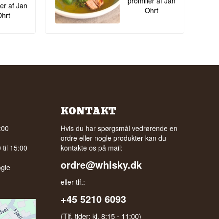
promiller af Jan
ler af Jan
Ohrt
hrt
KONTAKT
:00
Hvis du har spørgsmål vedrørende en
ordre eller nogle produkter kan du
til 15:00
kontakte os på mail:
ordre@whisky.dk
gle
eller tlf.:
+45 5210 6093
(Tlf. tider: kl. 8:15 - 11:00)