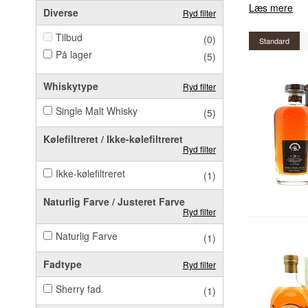
Læs mere
Diverse
Ryd filter
Tilbud
(0)
Standard
På lager
(5)
Whiskytype
Ryd filter
Single Malt Whisky
(5)
Kølefiltreret / Ikke-kølefiltreret
Ryd filter
Ikke-kølefiltreret
(1)
Naturlig Farve / Justeret Farve
Ryd filter
Naturlig Farve
(1)
Fadtype
Ryd filter
Sherry fad
(1)