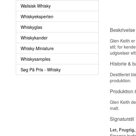
Walisisk Whisky
Whiskyeksperten
Whiskyglas
Beskrivelse
Whiskykander
Glen Keith er 
stil; for ken
Whisky-Miniature
udgivelser eft
Whiskysamples
Historie & 
Søg På Pris - Whisky
Destilleriet 
produktion.
Produktion &
Glen Keith de
malt.
Signaturstil
Let, Frugtig
Smagen byder 