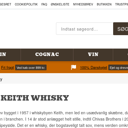
SESRET
COOKIEPOLITIK
FAQ
ØNSKELISTE
NYHEDSBREV
BUTIKKEN
TRUSTPI
IN
COGNAC
VIN
Fri fragt
100% Danskejet
Ved køb over 899 kr.
Ejet og drev
ky
 KEITH WHISKY
ev bygget i 1957 i whiskybyen Keith, men led en usædvanlig skæbne, da 
 i branchen. I 14 år stod anlægget helt stille, indtil Chivas Brothers i 
 Speyside. Det er en whisky, der bogstaveligt talt sov, mens verden omk