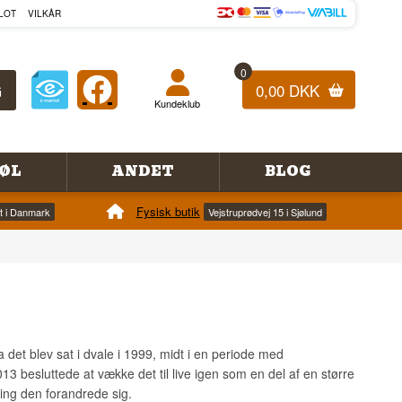
LOT
VILKÅR
0
0,00 DKK
Kundeklub
ØL
ANDET
BLOG
Fysisk butik
et i Danmark
Vejstruprødvej 15 i Sjølund
det blev sat i dvale i 1999, midt i en periode med
2013 besluttede at vække det til live igen som en del af en større
ring den forandrede sig.