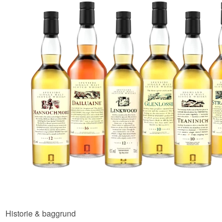
ABV: 43%
Størrelse: 70 CL
Edition: Flora & Fauna
EAN nr.: 5000281024400
Smagsprofil
tør · kornagtig · let røget
Vidste du at?
Teaninich blev grundlagt i 1817 af den blinde
kaptajn Hugh Munro og var et af de allerførste
lovlige destillerier i det nordlige Highland.
Se hele vores udvalg af
Teaninich
Historie & baggrund