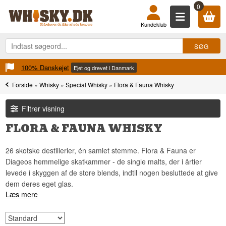
0
Kundeklub
100% Danskejet
Ejet og drevet i Danmark
Forside
»
Whisky
»
Special Whisky
»
Flora & Fauna Whisky
Filtrer visning
FLORA & FAUNA WHISKY
26 skotske destillerier, én samlet stemme. Flora & Fauna er
Diageos hemmelige skatkammer - de single malts, der i årtier
levede i skyggen af de store blends, indtil nogen besluttede at give
dem deres eget glas.
Læs mere