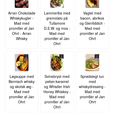
Arran Chokolade
Lammeribs med
Vagtel med
Whiskykugler -
gremolato på
bacon, abrikos
Mad med
Tullamore
og Glenfiddich -
promiller af Jan
D.E.W. og mos -
Mad med
Ohrt - Arran
Mad med
promiller af Jan
Whisky
promiller af Jan
Ohrt
Ohrt
Løgsuppe med
Svinebryst med
Sprødstegt tun
Benriach whisky
peber-karamel
med
og skotsk æg -
og Whistler Irish
whiskydressing -
Mad med
Honey Whiskey -
Mad med
promiller af Jan
Mad med
promiller af Jan
Ohrt
promiller af Jan
Ohrt
Ohrt