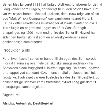
Serien blev lanceret i 1991 af United Distillers, forløberen for det, vi
i dag kender som Diageo, oprindeligt helt uden officielt navn. Det
var whiskyskribenten Michael Jackson, der i 1994-udgaven af sin
bog "Malt Whisky Companion" gav samlingen navnet Flora &
Fauna - efter etiketternes illustrationer af lokale planter og dyr. I
1997 fulgte en begrænset udgivelse på ni Cask Strength-
aftapninger, og i 2001 kom endnu fire destillerier til. Navnet har
sidenhen hæftet sig fast som en af whiskyverdenens mest
genkendelige samlerserier.
Produktion & stil
Fordi hver flaske i serien er bundet til sin egen destilleri, spreder
Flora & Fauna sig over hele det skotske smagslandskab - fra
Speysides bløde frugtighed til Islays tunge røg. De fleste udgaver
er aftappet ved standard 43%, mens et fåtal er sluppet løs i fuld
fadstyrke. Fadvalget varierer ligeledes fra destilleri til destilleri, og
enkelte tidlige udgaver kom i trææsker, hvilket i dag gør dem til
efterspurgte samlerobjekter.
Signaturstil
Alsidig, Autentisk, Destilleri-tæt