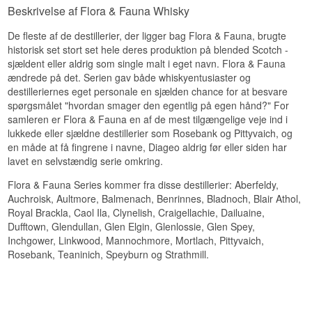
Størrelse: 70 CL
Teaninichs karakteristiske kornkarakter går hånd
Beskrivelse af Flora & Fauna Whisky
Edition: Flora & Fauna
i hånd med et diskret strejf af røg.
EAN nr.: 5000281024394
De fleste af de destillerier, der ligger bag Flora & Fauna, brugte
Smagsnoter
historisk set stort set hele deres produktion på blended Scotch -
Smagsprofil
sjældent eller aldrig som single malt i eget navn. Flora & Fauna
Næse
Frugtig · Blød · Klassisk
ændrede på det. Serien gav både whiskyentusiaster og
Sukkerbyg og korn med et let, olieret strejf af
destilleriernes eget personale en sjælden chance for at besvare
Vidste du at?
urter.
spørgsmålet "hvordan smager den egentlig på egen hånd?" For
samleren er Flora & Fauna en af de mest tilgængelige veje ind i
Mannochmore var i 1990'erne kilden til den
Smag
famøse 'Loch Dhu – The Black Whisky', som med
lukkede eller sjældne destillerier som Rosebank og Pittyvaich, og
sin næsten sorte farve fra kraftig fadristning og
en måde at få fingrene i navne, Diageo aldrig før eller siden har
Behagelig tørhed, røgede noter og en snert af
karamel skabte overskrifter og i dag er et kult-
citrussyre.
lavet en selvstændig serie omkring.
samlerobjekt.
Eftersmag
Flora & Fauna Series kommer fra disse destillerier: Aberfeldy,
Se hele vores udvalg af
Mannochmore
Auchroisk, Aultmore, Balmenach, Benrinnes, Bladnoch, Blair Athol,
Medium lang med en afsluttende antydning af
Royal Brackla, Caol Ila, Clynelish, Craigellachie, Dailuaine,
espresso.
Dufftown, Glendullan, Glen Elgin, Glenlossie, Glen Spey,
Specifikationer
Inchgower, Linkwood, Mannochmore, Mortlach, Pittyvaich,
Rosebank, Teaninich, Speyburn og Strathmill.
Navn: Teaninich 10 år Flora & Fauna
Destilleri: Teaninich
Region/Land: Highland, Skotland
Type: Single Highland Malt Scotch Whisky
Alder: 10 år