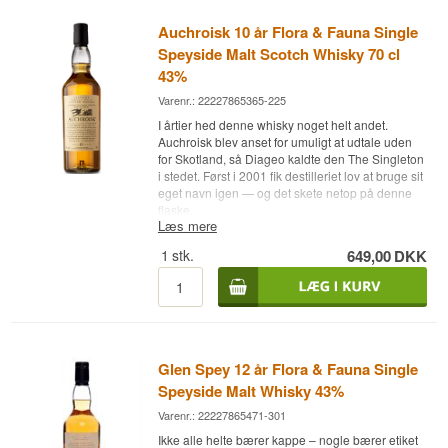
Auchroisk 10 år Flora & Fauna Single
Speyside Malt Scotch Whisky 70 cl
43%
Varenr.: 22227865365-225
I årtier hed denne whisky noget helt andet.
Auchroisk blev anset for umuligt at udtale uden
for Skotland, så Diageo kaldte den The Singleton
i stedet. Først i 2001 fik destilleriet lov at bruge sit
eget navn igen — og det skete netop på denne
flaske.
Læs mere
Ekspertens beskrivelse
1
stk.
649,00
DKK
Auchroisk 10 år Flora & Fauna er en Single
Speyside Malt Scotch Whisky, aftappet ved 43%.
Den indgår i Flora & Fauna-serien, som United
Distillers — i dag Diageo — startede i 1992 med
26 forskellige single malts for at vise forskellene
mellem Skotlands whiskyregioner.
Glen Spey 12 år Flora & Fauna Single
Auchroisk blev bygget i 1974 af Justerini &
Speyside Malt Whisky 43%
Brooks med ét formål: at levere malt til J&B-
Varenr.: 22227865471-301
blenden. Den første single malt kom i 1978, og
fra 1986 blev den solgt som The Singleton, fordi
Ikke alle helte bærer kappe – nogle bærer etiket