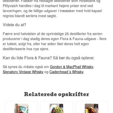
destillerier. Flasker fra nedlagte destillerier som Rosebank og
Pittyvaich handles i dag til markant højere priser end ved
lanceringen, og de tidlige udgaver i trææsker med hvid kapsel
regnes blandt seriens mest søgte.
Vidste du at?
Færre end halvdelen af de oprindelige 26 destillerier fra serien
producerer i dag stadig deres egen Flora & Fauna-udgave - flere
er lukket, solgt fra, eller har siden fået deres helt egen
destillerisserie hos nye ejere.
Kan du lide Flora & Fauna? Så bør du også opleve:
Så synes du måske også om
Gordon & MacPhail Whisky
,
Signatory Vintage Whisky
og
Cadenhead´s Whisky
.
Relaterede opskrifter