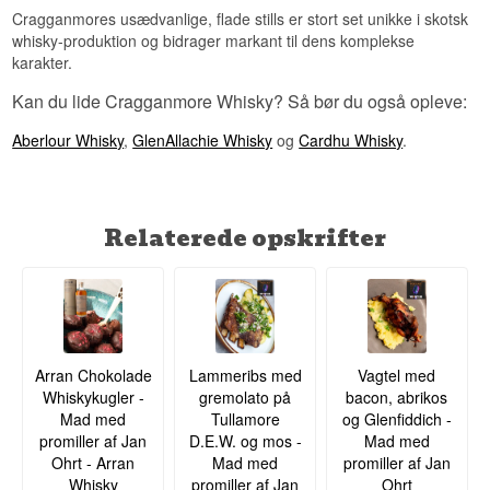
Cragganmores usædvanlige, flade stills er stort set unikke i skotsk
whisky-produktion og bidrager markant til dens komplekse
karakter.
Kan du lide Cragganmore Whisky? Så bør du også opleve:
Aberlour Whisky
,
GlenAllachie Whisky
og
Cardhu Whisky
.
Relaterede opskrifter
Arran Chokolade
Lammeribs med
Vagtel med
Whiskykugler -
gremolato på
bacon, abrikos
Mad med
Tullamore
og Glenfiddich -
promiller af Jan
D.E.W. og mos -
Mad med
Ohrt - Arran
Mad med
promiller af Jan
Whisky
promiller af Jan
Ohrt