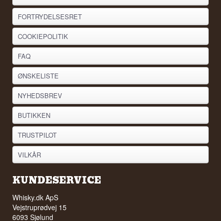
FORTRYDELSESRET
COOKIEPOLITIK
FAQ
ØNSKELISTE
NYHEDSBREV
BUTIKKEN
TRUSTPILOT
VILKÅR
KUNDESERVICE
Whisky.dk ApS
Vejstruprødvej 15
6093 Sjølund