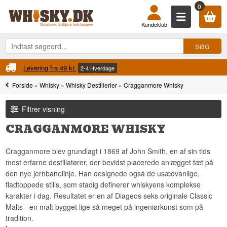
0
Kundeklub
ering fra 49 kr.
Fri fragt
2-4 Hverdage
Forside
»
Whisky
»
Whisky Destillerier
»
Cragganmore Whisky
Filtrer visning
CRAGGANMORE WHISKY
Cragganmore blev grundlagt i 1869 af John Smith, en af sin tids
mest erfarne destillatører, der bevidst placerede anlægget tæt på
den nye jernbanelinje. Han designede også de usædvanlige,
fladtoppede stills, som stadig definerer whiskyens komplekse
karakter i dag. Resultatet er en af Diageos seks originale Classic
Malts - en malt bygget lige så meget på ingeniørkunst som på
tradition.