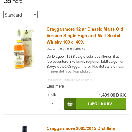
Læs mere
Cragganmore 12 år Classic Malts Old
Version Single Highland Malt Scotch
Whisky 100 cl 40%
Varenr.: 505956-098460-12
Da Diageo i 1988 valgte seks destillerier til at
repræsentere Skotlands regioner, faldt valget for
Speyside på Cragganmore. Ikke det største navn
— men det mest komplekse.
Bemærk: Slidtage på æsken.
Læs mere
Ekspertens beskrivelse
1
stk.
1.499,00
DKK
Cragganmore 12 år Classic Malts Old Version er
en Highland Malt Scotch Whisky lagret på ex-
bourbonfade og aftappet ved 40 % i en
literflaske.
Flasken stammer fra Classic Malts of Scotland-
serien i en ældre udgave, hvor etiketten stadig
Cragganmore 2003/2015 Distillers