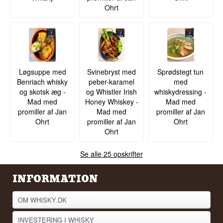
Ohrt
Løgsuppe med
Svinebryst med
Sprødstegt tun
Benriach whisky
peber-karamel
med
og skotsk æg -
og Whistler Irish
whiskydressing -
Mad med
Honey Whiskey -
Mad med
promiller af Jan
Mad med
promiller af Jan
Ohrt
promiller af Jan
Ohrt
Ohrt
Se alle 25 opskrifter
INFORMATION
OM WHISKY.DK
INVESTERING I WHISKY