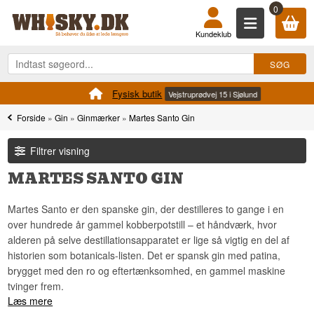
0
Kundeklub
Fysisk butik
Vejstruprødvej 15 i Sjølund
Forside
»
Gin
»
Ginmærker
»
Martes Santo Gin
Filtrer visning
MARTES SANTO GIN
Martes Santo er den spanske gin, der destilleres to gange i en
over hundrede år gammel kobberpotstill – et håndværk, hvor
alderen på selve destillationsapparatet er lige så vigtig en del af
historien som botanicals-listen. Det er spansk gin med patina,
brygget med den ro og eftertænksomhed, en gammel maskine
tvinger frem.
Læs mere