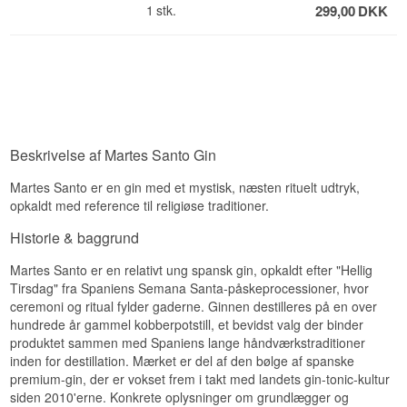
1
stk.
299,00
DKK
Aracena y Picos de Aroche i Huelva. Alt i alt en
super ginoplevelse Har du husket:
Gin Mare
Glasset?
Perfekt, når der skal mixes -
Køb en
kasse med 4 stk og spar penge
Husk også: Den
perfekte tonic
1724
, når der skal mixes -
Køb en
kasse med 24 og spar penge
Cocktail Ske -
perfekt til sikker levering af gin
Beskrivelse af Martes Santo Gin
Martes Santo er en gin med et mystisk, næsten rituelt udtryk,
opkaldt med reference til religiøse traditioner.
Historie & baggrund
Martes Santo er en relativt ung spansk gin, opkaldt efter "Hellig
Tirsdag" fra Spaniens Semana Santa-påskeprocessioner, hvor
ceremoni og ritual fylder gaderne. Ginnen destilleres på en over
hundrede år gammel kobberpotstill, et bevidst valg der binder
produktet sammen med Spaniens lange håndværkstraditioner
inden for destillation. Mærket er del af den bølge af spanske
premium-gin, der er vokset frem i takt med landets gin-tonic-kultur
siden 2010'erne. Konkrete oplysninger om grundlægger og