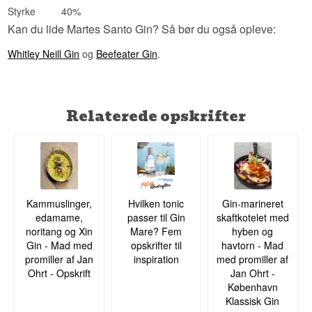
Styrke
40%
Kan du lide Martes Santo Gin? Så bør du også opleve:
Whitley Neill Gin
og
Beefeater Gin
.
Relaterede opskrifter
Kammuslinger,
Hvilken tonic
Gin-marineret
edamame,
passer til Gin
skaftkotelet med
noritang og Xin
Mare? Fem
hyben og
Gin - Mad med
opskrifter til
havtorn - Mad
promiller af Jan
inspiration
med promiller af
Ohrt - Opskrift
Jan Ohrt -
København
Klassisk Gin