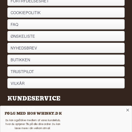
FORTRYDELSESRET
COOKIEPOLITIK
FAQ
ØNSKELISTE
NYHEDSBREV
BUTIKKEN
TRUSTPILOT
VILKÅR
KUNDESERVICE
Whisky.dk ApS
FØLG MED HOS WHISKY.DK
Vejstruprødvej 15
6093 Sjølund
Du kan også blive medlem af vores kundeklub,
hvor du optjener 5% på alle dine ordrer. Du kan
www.whisky.dk
læse mere i din velkomstmail.