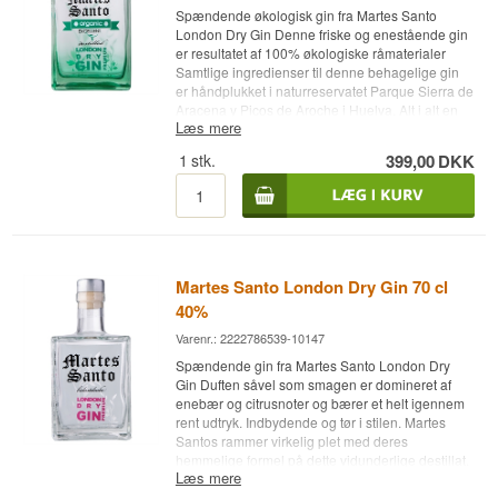
Spændende økologisk gin fra Martes Santo
London Dry Gin Denne friske og enestående gin
er resultatet af 100% økologiske råmaterialer
Samtlige ingredienser til denne behagelige gin
er håndplukket i naturreservatet Parque Sierra de
Aracena y Picos de Aroche i Huelva. Alt i alt en
Læs mere
super ginoplevelse Har du husket:
Gin Mare
Glasset?
Perfekt, når der skal mixes -
Køb en
1
stk.
399,00
DKK
kasse med 4 stk og spar penge
Husk også: Den
perfekte tonic
1724
, når der skal mixes -
Køb en
kasse med 24 og spar penge
Cocktail Ske -
perfekt til sikker levering af gin
Martes Santo London Dry Gin 70 cl
40%
Varenr.: 2222786539-10147
Spændende gin fra Martes Santo London Dry
Gin Duften såvel som smagen er domineret af
enebær og citrusnoter og bærer et helt igennem
rent udtryk. Indbydende og tør i stilen. Martes
Santos rammer virkelig plet med deres
hemmelige formel på dette vidunderlige destillat.
Læs mere
Samtlige ingredienser til denne behagelige gin
er håndplukket i naturreservatet Parque Sierra de