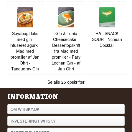
Soyabagt laks
Gin & Tonic
HAT SNACK
med gin-
Cheesecake -
SOUR - Ncnean
infuseret agurk -
Dessertopskrift
Cocktail
Mad med
fra Mad med
promiller af Jan
promiller - Fary
Ohrt -
Lochan Gin - af
Tanqueray Gin
Jan Ohrt
Se alle 25 opskrifter
INFORMATION
OM WHISKY.DK
INVESTERING I WHISKY