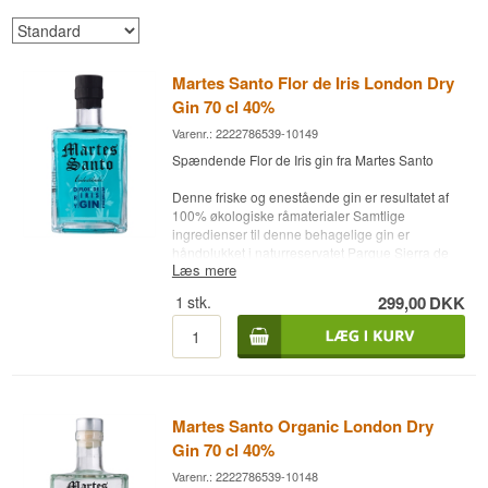
Martes Santo Flor de Iris London Dry
Gin 70 cl 40%
Varenr.: 2222786539-10149
Spændende Flor de Iris gin fra Martes Santo
Denne friske og enestående gin er resultatet af
100% økologiske råmaterialer Samtlige
ingredienser til denne behagelige gin er
håndplukket i naturreservatet Parque Sierra de
Læs mere
Aracena y Picos de Aroche i Huelva. Alt i alt en
super ginoplevelse
1
stk.
299,00
DKK
Har du husket:
Gin Mare Glasset?
Perfekt, når der
skal mixes. Husk også: Den perfekte tonic
1724
,
når der skal mixes
Martes Santo Organic London Dry
Gin 70 cl 40%
Varenr.: 2222786539-10148