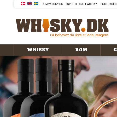
KØB DIN WHISKY, ROM, GIN
OM WHISKY.DK
INVESTERING I WHISKY
FORTRYDEL
WHISKY
ROM
G