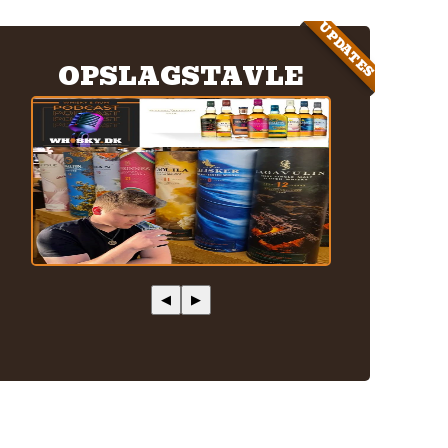
UPDATES
OPSLAGSTAVLE
◀
▶