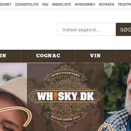
, COGNAC OG MEGET MERE HE
SESRET
COOKIEPOLITIK
FAQ
ØNSKELISTE
NYHEDSBREV
BUTIKKEN
TRUSTPI
IN
COGNAC
VIN