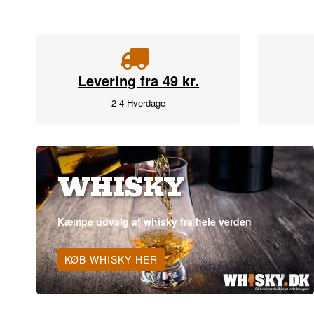
Levering fra 49 kr.
2-4 Hverdage
WHISKY
Kæmpe udvalg af whisky fra hele verden
KØB WHISKY HER