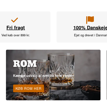
Fri fragt
100% Danskeje
Ved køb over 899 kr.
Ejet og drevet i Danma
ROM
Kæmpe udvalg af rom fra hele verden
KØB ROM HER