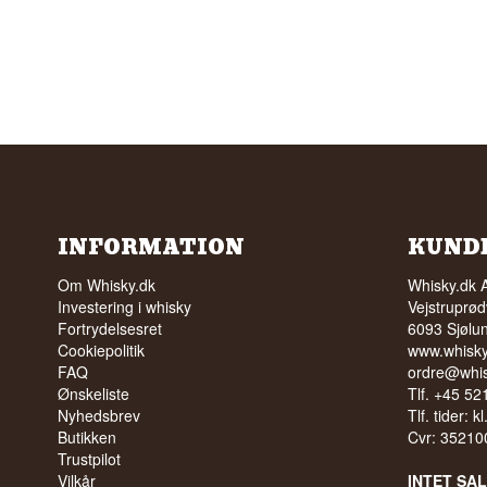
INFORMATION
KUND
Om Whisky.dk
Whisky.dk 
Investering i whisky
Vejstruprød
Fortrydelsesret
6093 Sjølu
Cookiepolitik
www.whisky
FAQ
ordre@whis
Ønskeliste
Tlf. +45 5
Nyhedsbrev
Tlf. tider: k
Butikken
Cvr: 35210
Trustpilot
Vilkår
INTET SA