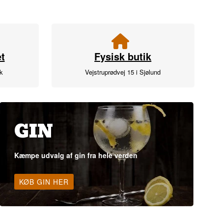
t
Fysisk butik
rk
Vejstruprødvej 15 i Sjølund
GIN
Kæmpe udvalg af gin fra hele verden
KØB GIN HER