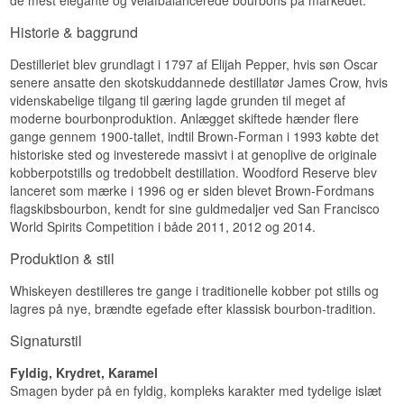
de mest elegante og velafbalancerede bourbons på markedet.
Specifikationer
Historie & baggrund
Navn: Woodford Distillers Select Kentucky
Straight Bourbon Whiskey
Destilleri:
Woodford Reserve Distillery
Destilleriet blev grundlagt i 1797 af Elijah Pepper, hvis søn Oscar
Region/Land: Versailles, Kentucky, USA
senere ansatte den skotskuddannede destillatør James Crow, hvis
Type: Kentucky Straight Bourbon Whiskey
videnskabelige tilgang til gæring lagde grunden til meget af
ABV: 43,2 %
moderne bourbonproduktion. Anlægget skiftede hænder flere
Størrelse: 70 CL
gange gennem 1900-tallet, indtil Brown-Forman i 1993 købte det
Destillationsmetode: Tripeldestilleret
historiske sted og investerede massivt i at genoplive de originale
Smagsprofil
kobberpotstills og tredobbelt destillation. Woodford Reserve blev
lanceret som mærke i 1996 og er siden blevet Brown-Fordmans
Karamelagtig · Fyldig · Rund · Vaniljepræget
flagskibsbourbon, kendt for sine guldmedaljer ved San Francisco
Se hele vores udvalg af
Woodford Reserve
World Spirits Competition i både 2011, 2012 og 2014.
Produktion & stil
Whiskeyen destilleres tre gange i traditionelle kobber pot stills og
lagres på nye, brændte egefade efter klassisk bourbon-tradition.
Signaturstil
Fyldig, Krydret, Karamel
Smagen byder på en fyldig, kompleks karakter med tydelige islæt