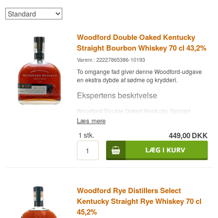
Woodford Double Oaked Kentucky
Straight Bourbon Whiskey 70 cl 43,2%
Varenr.: 22227865386-10193
To omgange fad giver denne Woodford-udgave
en ekstra dybde af sødme og krydderi.
Ekspertens beskrivelse
Woodford Double Oaked Kentucky Straight
Bourbon Whiskey er den klassiske Distillers
Læs mere
Select, som gennemgår en anden modning på et
1
stk.
449,00
DKK
separat, dybt ristet fad, aftappet ved 43,2 %.
Woodford Reserve destilleres på det historiske
destilleri i Versailles, Kentucky, hvis rødder går
tilbage til 1812, hvor det oprindeligt hed Oscar
Pepper Distillery. Stedet er i dag udpeget som et
amerikansk National Historic Landmark og er ejet
af Brown-Forman. Whiskyen skiller sig ud ved at
Woodford Rye Distillers Select
blive tripeldestilleret i kobber pot stills, i
Kentucky Straight Rye Whiskey 70 cl
modsætning til de fleste bourbons, der
kolonnedestilleres.
45,2%