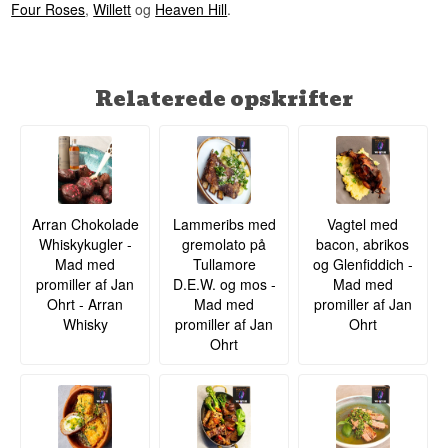
Four Roses
,
Willett
og
Heaven Hill
.
Relaterede opskrifter
Arran Chokolade
Lammeribs med
Vagtel med
Whiskykugler -
gremolato på
bacon, abrikos
Mad med
Tullamore
og Glenfiddich -
promiller af Jan
D.E.W. og mos -
Mad med
Ohrt - Arran
Mad med
promiller af Jan
Whisky
promiller af Jan
Ohrt
Ohrt