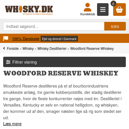
0
Kundeklub
100% Danskejet
Ejet og drevet i Danmark
Forside
»
Whisky
»
Whisky Destillerier
»
Woodford Reserve Whiskey
Filtrer visning
WOODFORD RESERVE WHISKEY
Woodford Reserve destilleres på et af bourbonindustriens
smukkeste anlæg, tre gamle kobberpotstills, der stadig destillerer
tre gange, hvor de fleste konkurrenter nøjes med én. Destilleriet i
Versailles, Kentucky er selv en national helligdom, og whiskyen,
der kommer ud af den, smager næsten lige så rig som stedet ser
ud.
Læs mere