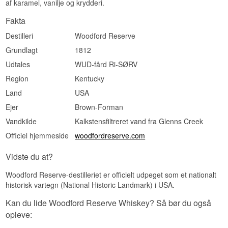
af karamel, vanilje og krydderi.
Fakta
Destilleri
Woodford Reserve
Grundlagt
1812
Udtales
WUD-fård Ri-SØRV
Region
Kentucky
Land
USA
Ejer
Brown-Forman
Vandkilde
Kalkstensfiltreret vand fra Glenns Creek
Officiel hjemmeside
woodfordreserve.com
Vidste du at?
Woodford Reserve-destilleriet er officielt udpeget som et nationalt
historisk vartegn (National Historic Landmark) i USA.
Kan du lide Woodford Reserve Whiskey? Så bør du også
opleve: