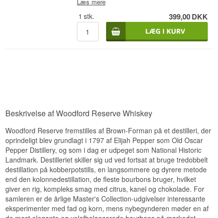
Bourbon Whiskey er destilleriets kerneudtryk,
Læs mere
Smagsprofil
aftappet ved 43,2 %. Woodford Reserve
Smag
1
stk.
399,00
DKK
destilleres på det historiske destilleri i Versailles,
Sødmefyldt · Dyb · Krydret · Vaniljepræget
Kentucky, hvis rødder går tilbage til 1812, hvor
Smagen byder på rug, krydderi og en let sødme.
det oprindeligt hed Oscar Pepper Distillery.
Se hele vores udvalg af
Woodford Reserve
Stedet er i dag udpeget som et amerikansk
Eftersmag
National Historic Landmark og er ejet af Brown-
Forman. Whiskyen skiller sig ud ved at blive
Eftersmagen er medium til lang, tør og peberet.
tripeldestilleret i kobber pot stills, i modsætning til
Specifikationer
de fleste bourbons, der kolonnedestilleres.
Smagsnoter
Navn: Woodford Rye Distillers Select Kentucky
Straight Rye Whiskey
Destilleri:
Woodford Reserve Distillery
Næse
Beskrivelse af Woodford Reserve Whiskey
Region/Land: Versailles, Kentucky, USA
Type: Kentucky Straight Rye Whiskey
Duften er fyldig med karamel, vanilje og et strejf
Woodford Reserve fremstilles af Brown-Forman på et destilleri, der
ABV: 45,2 %
tørret frugt.
Størrelse: 70 CL
oprindeligt blev grundlagt i 1797 af Elijah Pepper som Old Oscar
Smag
Destillationsmetode: Tripeldestilleret
Pepper Distillery, og som i dag er udpeget som National Historic
Landmark. Destilleriet skiller sig ud ved fortsat at bruge tredobbelt
Smagsprofil
Smagen byder på brunt sukker, ristet træ og et
destillation på kobberpotstills, en langsommere og dyrere metode
strejf krydderi.
end den kolonnedestillation, de fleste bourbons bruger, hvilket
Krydret · Peberet · Kornagtig · Tør
Eftersmag
giver en rig, kompleks smag med citrus, kanel og chokolade. For
Se hele vores udvalg af
Woodford Reserve
samleren er de årlige Master's Collection-udgivelser interessante
Eftersmagen er medium lang, varm og rund.
eksperimenter med fad og korn, mens nybegynderen møder en af