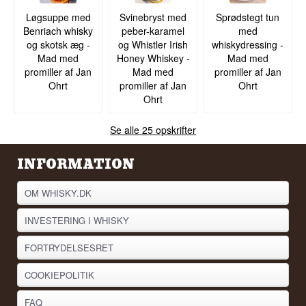
Løgsuppe med
Svinebryst med
Sprødstegt tun
Benriach whisky
peber-karamel
med
og skotsk æg -
og Whistler Irish
whiskydressing -
Mad med
Honey Whiskey -
Mad med
promiller af Jan
Mad med
promiller af Jan
Ohrt
promiller af Jan
Ohrt
Ohrt
Se alle 25 opskrifter
INFORMATION
OM WHISKY.DK
INVESTERING I WHISKY
FORTRYDELSESRET
COOKIEPOLITIK
FAQ