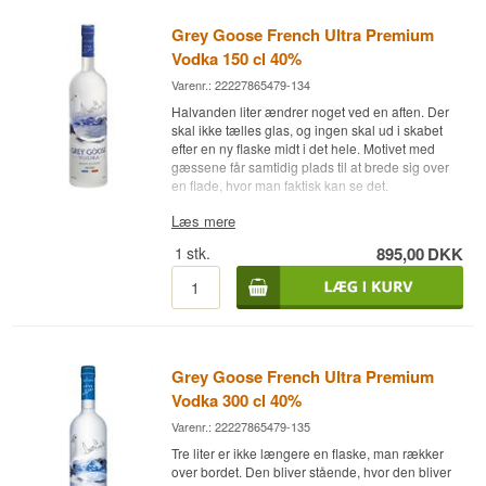
Grey Goose French Ultra Premium
Vodka 150 cl 40%
Varenr.: 22227865479-134
Halvanden liter ændrer noget ved en aften. Der
skal ikke tælles glas, og ingen skal ud i skabet
efter en ny flaske midt i det hele. Motivet med
gæssene får samtidig plads til at brede sig over
en flade, hvor man faktisk kan se det.
Ekspertens beskrivelse
Læs mere
1
stk.
895,00
DKK
Grey Goose er en Fransk Vodka på blød
vinterhvede, aftappet ved 40% i en flaske på 150
cl.
Vandet er den halvdel af opskriften, der sjældent
bliver fortalt ordentligt. Det kommer fra en boring i
Gensac-la-Pallue, en lille by i Cognac-området,
Grey Goose French Ultra Premium
hvor det stiger op fra et grundvandsmagasin
under selve bygningen. Undervejs op gennem
Vodka 300 cl 40%
kalkstenen bliver det filtreret naturligt, og det
Varenr.: 22227865479-135
bliver hentet direkte ved kilden uden yderligere
behandling.
Tre liter er ikke længere en flaske, man rækker
over bordet. Den bliver stående, hvor den bliver
Netop det vand er grunden til, at blanding og