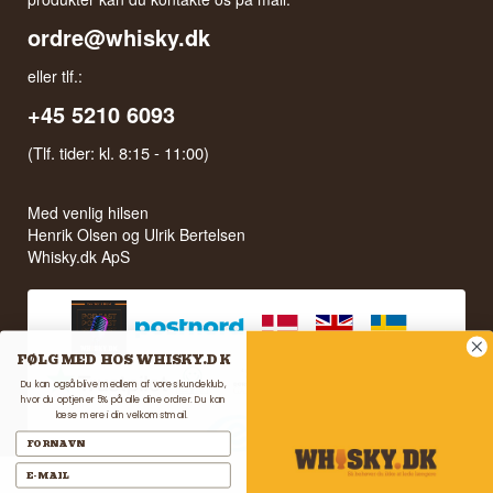
ordre@whisky.dk
eller tlf.:
+45 5210 6093
(Tlf. tider: kl. 8:15 - 11:00)
Med venlig hilsen
Henrik Olsen og Ulrik Bertelsen
Whisky.dk ApS
FØLG MED HOS WHISKY.DK
Du kan også blive medlem af vores kundeklub,
hvor du optjener 5% på alle dine ordrer. Du kan
læse mere i din velkomstmail.