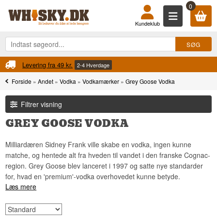
0
Kundeklub
Levering fra 49 kr.
2-4 Hverdage
Forside
»
Andet
»
Vodka
»
Vodkamærker
»
Grey Goose Vodka
Filtrer visning
GREY GOOSE VODKA
Milliardæren Sidney Frank ville skabe en vodka, ingen kunne
matche, og hentede alt fra hveden til vandet i den franske Cognac-
region. Grey Goose blev lanceret i 1997 og satte nye standarder
for, hvad en 'premium'-vodka overhovedet kunne betyde.
Læs mere