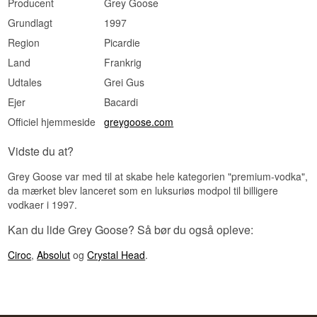
Producent
Grey Goose
Serveringsforslag: I en tør Martini med en
Grundlagt
1997
citronzest, eller ren i et køligt glas uden is.
Region
Picardie
Smagsprofil
Land
Frankrig
Blød · Kornsød · Mandlet · Ren
Udtales
Grei Gus
Vidste du at?
Ejer
Bacardi
Manden bag Grey Goose, Sidney Frank, var
Officiel hjemmeside
greygoose.com
importør og havde allerede gjort en tysk urtelikør
til et amerikansk kultfænomen, inden han i 1997
Vidste du at?
fandt på at lave en fransk luksusvodka. Han
havde ingen baggrund i spiritusproduktion —
han havde en idé og en sælgers øre for, hvad folk
Grey Goose var med til at skabe hele kategorien "premium-vodka",
gerne ville tro på.
da mærket blev lanceret som en luksuriøs modpol til billigere
vodkaer i 1997.
Se hele vores udvalg af
Vodka
Lyt til vores podcast:
Kan du lide Grey Goose? Så bør du også opleve:
Ciroc
,
Absolut
og
Crystal Head
.