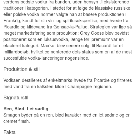
verdens bedste vodka fra bunden, uden hensyn til eksisterende
François Thibault, maître de chai fra Cognac.
Næse
traditioner i kategorien. I stedet for at følge de klassiske russiske
Navn: Grey Goose
Han havde arbejdet med brandy hele sit liv og
Producent:
Grey Goose
eller polske vodka-normer valgte han at basere produktionen i
aldrig lavet vodka, og han greb opgaven an som
Frisk hvede og et strejf mandelmarcipan. Bagved
Region/Land: Picardie og Cognac, Frankrig
en kældermester: udvælg råvaren, rør så lidt ved
Frankrig, kendt for sin vin- og spiritusekspertise, med hvede fra
ligger noget blomstret og en anelse citronskal.
Type: Fransk Vodka
den som muligt og lad vandet bestemme resten.
Picardie og kildevand fra Gensac-la-Pallue. Strategien var lige så
ABV: 40%
Smag
meget markedsføring som produktion: Grey Goose blev bevidst
Se hele vores udvalg af
Vodka
Størrelse: 300 CL
positioneret som en luksusvodka, længe før 'premium' var en
Destillationsmetode: Enkeltdestilleret i
Silkeblød med en tydelig kornsødme i midten. En
Lyt til vores podcast:
kontinuerlig kolonne
etableret kategori. Mærket blev senere solgt til Bacardi for et
let mandeltone breder sig, inden hvid peber giver
Serveringsforslag: Skænk over knust is med tonic
milliardbeløb, hvilket cementerede dets status som en af de mest
den kant.
og en agurkestang, når der skal serveres til
succesfulde vodka-lanceringer nogensinde.
mange på én gang.
Eftersmag
Produktion & stil
Smagsprofil
Ren og mellemlang. Sødmen falder roligt af og
efterlader en tør, let peberet fornemmelse.
Vodkaen destilleres af enkeltmarks-hvede fra Picardie og filtreres
Blød · Fyldig · Nøddet · Lang
med vand fra en kalksten-kilde i Champagne-regionen.
Specifikationer
Vidste du at?
Signaturstil
Navn: Grey Goose
Bacardi købte Grey Goose i 2004, kun syv år efter
Producent:
Grey Goose
at mærket blev lanceret. Handlen var på det
Region/Land: Picardie og Cognac, Frankrig
Ren, Blød, Let sødlig
tidspunkt den største, der var lavet for et enkelt
Type: Fransk Vodka
Smagen byder på en ren, blød karakter med en let sødme og en
spiritusmærke, og François Thibault fortsatte som
ABV: 40%
cremet finish.
ansvarlig for produktionen.
Størrelse: 70 CL
Destillationsmetode: Enkeltdestilleret i
Se hele vores udvalg af
Vodka
Fakta
kontinuerlig kolonne
EAN nr.: 5010677850100
Lyt til vores podcast: