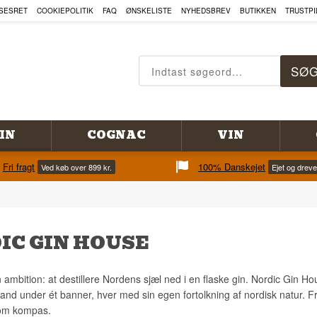
SESRET
COOKIEPOLITIK
FAQ
ØNSKELISTE
NYHEDSBREV
BUTIKKEN
TRUSTPI
IN
COGNAC
VIN
Fri fragt
100% Danskejet
Ved køb over 899 kr.
Ejet og drev
IC GIN HOUSE
n ambition: at destillere Nordens sjæl ned i en flaske gin. Nordic Gin H
and under ét banner, hver med sin egen fortolkning af nordisk natur. Fr
som kompas.