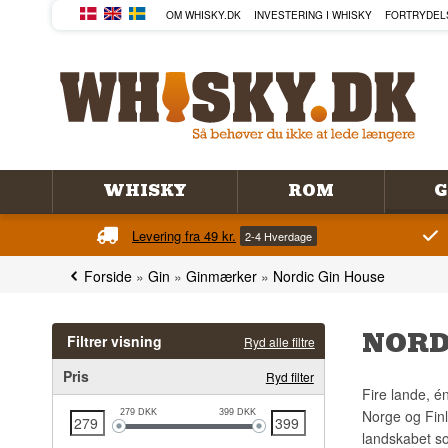
OM WHISKY.DK
INVESTERING I WHISKY
FORTRYDEL
WHISKY
ROM
G
Levering fra 49 kr.
2-4 Hverdage
Forside
»
Gin
»
Ginmærker
»
Nordic Gin House
NORD
Filtrer visning
Ryd alle filtre
Pris
Ryd filter
Fire lande, é
Norge og Finl
279
DKK
399
DKK
landskabet 