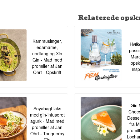
Relaterede opskr
Kammuslinger,
Hvilk
edamame,
passe
noritang og Xin
Mar
Gin - Mad med
opskr
promiller af Jan
insp
Ohrt - Opskrift
Gin 
Soyabagt laks
Chees
med gin-infuseret
Desser
agurk - Mad med
fra 
promiller af Jan
promil
Ohrt - Tanqueray
Lochan
Gin