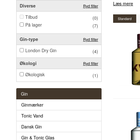
Læs mere
Diverse
Ryd filter
Tilbud
(0)
Standard
På lager
(7)
Gin-type
Ryd filter
London Dry Gin
(4)
Økologi
Ryd filter
Økologisk
(1)
Gin
Ginmærker
Tonic Vand
Dansk Gin
Gin & Tonic Glas