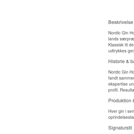
Beskrivelse
Nordic Gin Ho
lands særpræg
Klassisk til d
udtrykkes ge
Historie & 
Nordic Gin Ho
fandt sammen 
ekspertise un
profil. Result
Produktion &
Hver gin i ser
oprindelsesla
Signaturstil