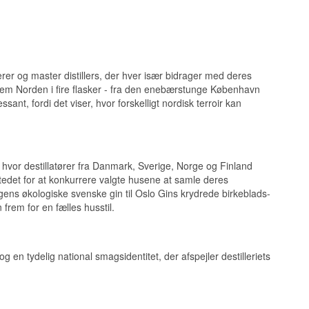
rer og master distillers, der hver især bidrager med deres
nem Norden i fire flasker - fra den enebærstunge København
ssant, fordi det viser, hvor forskelligt nordisk terroir kan
vor destillatører fra Danmark, Sverige, Norge og Finland
stedet for at konkurrere valgte husene at samle deres
agens økologiske svenske gin til Oslo Gins krydrede birkeblads-
 frem for en fælles husstil.
 og en tydelig national smagsidentitet, der afspejler destilleriets