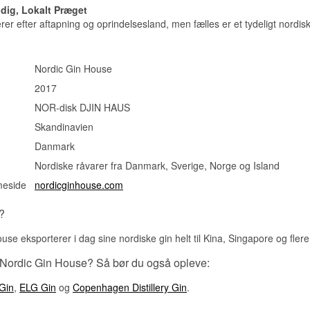
idig, Lokalt Præget
er efter aftapning og oprindelsesland, men fælles er et tydeligt nordisk
Nordic Gin House
2017
NOR-disk DJIN HAUS
Skandinavien
Danmark
Nordiske råvarer fra Danmark, Sverige, Norge og Island
meside
nordicginhouse.com
?
use eksporterer i dag sine nordiske gin helt til Kina, Singapore og flere
 Nordic Gin House? Så bør du også opleve:
Gin
,
ELG Gin
og
Copenhagen Distillery Gin
.