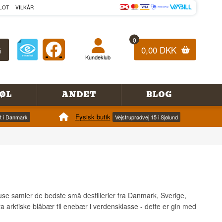
LOT
VILKÅR
0
0,00 DKK
Kundeklub
ØL
ANDET
BLOG
Fysisk butik
et i Danmark
Vejstruprødvej 15 i Sjølund
ouse samler de bedste små destillerier fra Danmark, Sverige,
a arktiske blåbær til enebær i verdensklasse - dette er gin med