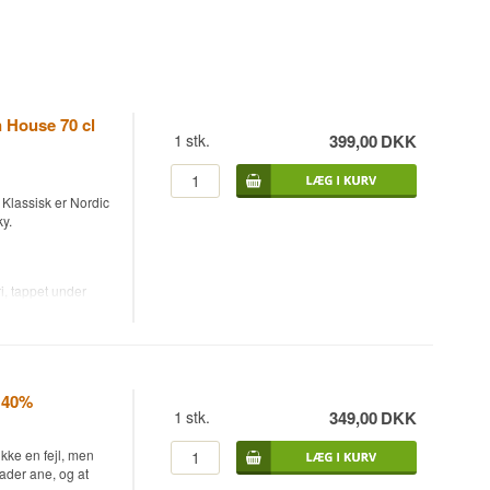
 House 70 cl
1
stk.
399,00
DKK
Klassisk er Nordic
y.
i, tappet under
lød og rund
g. Navnet er en
oduceret i Sverige
 40%
1
stk.
349,00
DKK
ikke en fejl, men
ader ane, og at