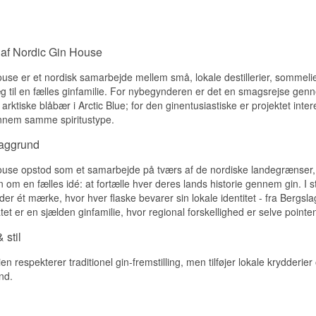
• Botanicals: Tyttebær, korianderfrø, enebær og citronskal
• Land: Sverige
• Type: Svensk Gin
• Alc. styrke: 45,7%
 af Nordic Gin House
• 50 cl.
• Anbefalet Tonicvand: 1724 Tonicvand
use er et nordisk samarbejde mellem små, lokale destillerier, sommelie
• Anbefalet Garnish: Citronskral
 til en fælles ginfamilie. For nybegynderen er det en smagsrejse gen
• Andet: En del af Nordic Gin House Ginserie
e arktiske blåbær i Arctic Blue; for den ginentusiastiske er projektet intere
nnem samme spiritustype.
baggrund
use opstod som et samarbejde på tværs af de nordiske landegrænser, h
om en fælles idé: at fortælle hver deres lands historie gennem gin. I 
der ét mærke, hvor hver flaske bevarer sin lokale identitet - fra Bergsl
atet er en sjælden ginfamilie, hvor regional forskellighed er selve pointen
 stil
ien respekterer traditionel gin-fremstilling, men tilføjer lokale krydderier
nd.