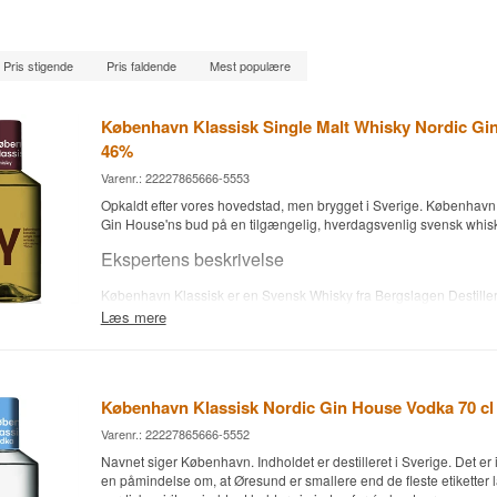
Pris stigende
Pris faldende
Mest populære
København Klassisk Single Malt Whisky Nordic Gin
46%
Varenr.: 22227865666-5553
Opkaldt efter vores hovedstad, men brygget i Sverige. København 
Gin House'ns bud på en tilgængelig, hverdagsvenlig svensk whisk
Ekspertens beskrivelse
København Klassisk er en Svensk Whisky fra Bergslagen Destiller
mærket Nordic Gin House, ved 46 %.
Læs mere
Whiskyen er lagret på brugte bourbonfade, hvilket giver den en b
karakter med fokus på vanilje og karamel frem for tung fadkrydrin
kærlig reference til København, selvom whiskyen rent faktisk er pr
- en lille kontrast, der er en del af Nordic Gin House's koncept.
København Klassisk Nordic Gin House Vodka 70 cl
Smagsnoter
Varenr.: 22227865666-5552
Navnet siger København. Indholdet er destilleret i Sverige. Det er 
Næse
en påmindelse om, at Øresund er smallere end de fleste etiketter l