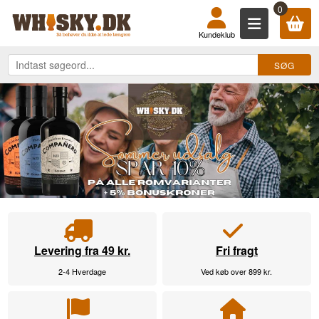
KØB DIN WHISKY, ROM, GIN, COGN
0
Kundeklub
Levering fra 49 kr.
Fri fragt
2-4 Hverdage
Ved køb over 899 kr.