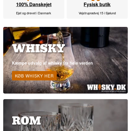
100% Danskejet
Fysisk butik
Ejet og drevet i Danmark
Vejstruprødvej 15 i Sjølund
WHISKY
Kæmpe udvalg af whisky fra hele verden
KØB WHISKY HER
ROM