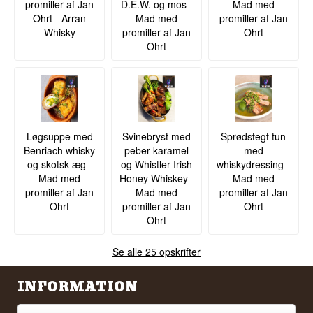
promiller af Jan
D.E.W. og mos -
Mad med
Ohrt - Arran
Mad med
promiller af Jan
Whisky
promiller af Jan
Ohrt
Ohrt
Løgsuppe med
Svinebryst med
Sprødstegt tun
Benriach whisky
peber-karamel
med
og skotsk æg -
og Whistler Irish
whiskydressing -
Mad med
Honey Whiskey -
Mad med
promiller af Jan
Mad med
promiller af Jan
Ohrt
promiller af Jan
Ohrt
Ohrt
Se alle 25 opskrifter
INFORMATION