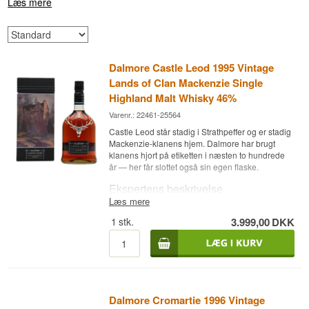
Læs mere
Dalmore Castle Leod 1995 Vintage
Lands of Clan Mackenzie Single
Highland Malt Whisky 46%
Varenr.: 22461-25564
Castle Leod står stadig i Strathpeffer og er stadig
Mackenzie-klanens hjem. Dalmore har brugt
klanens hjort på etiketten i næsten to hundrede
år — her får slottet også sin egen flaske.
Ekspertens beskrivelse
Læs mere
Dalmore Castle Leod 1995 Vintage er en
1
stk.
3.999,00
DKK
Highland Single Malt Scotch Whisky lagret på
amerikansk hvid eg og spansk sherryeg med
afsluttende finish på 1er Cru Classé
Bordeauxfade og aftappet ved 46 %.
Whiskyen blev destilleret i 1995 og tappet i 2011
i et oplag på 5.000 flasker. Den indgår i serien
Dalmore Cromartie 1996 Vintage
Lands of Clan Mackenzie, hvor hver udgivelse er