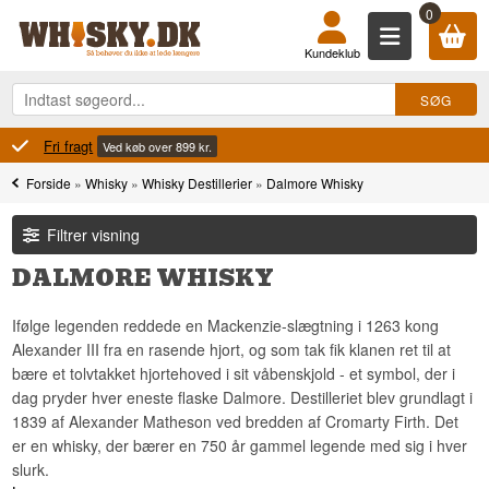
0
Kundeklub
100% Danskejet
Ejet og drevet i Danmark
Forside
»
Whisky
»
Whisky Destillerier
»
Dalmore Whisky
Filtrer visning
DALMORE WHISKY
Ifølge legenden reddede en Mackenzie-slægtning i 1263 kong
Alexander III fra en rasende hjort, og som tak fik klanen ret til at
bære et tolvtakket hjortehoved i sit våbenskjold - et symbol, der i
dag pryder hver eneste flaske Dalmore. Destilleriet blev grundlagt i
1839 af Alexander Matheson ved bredden af Cromarty Firth. Det
er en whisky, der bærer en 750 år gammel legende med sig i hver
slurk.