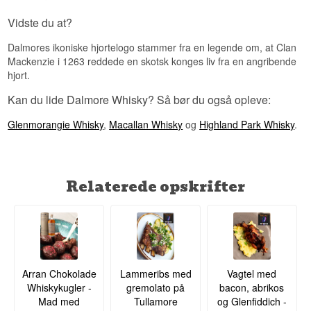
Se hele vores udvalg af
Dalmore Whisky
Vidste du at?
Dalmores ikoniske hjortelogo stammer fra en legende om, at Clan
Mackenzie i 1263 reddede en skotsk konges liv fra en angribende
hjort.
Kan du lide Dalmore Whisky? Så bør du også opleve:
Glenmorangie Whisky
,
Macallan Whisky
og
Highland Park Whisky
.
Relaterede opskrifter
Arran Chokolade
Lammeribs med
Vagtel med
Whiskykugler -
gremolato på
bacon, abrikos
Mad med
Tullamore
og Glenfiddich -