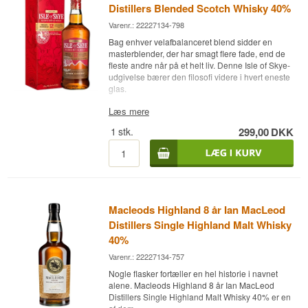
Distillers Blended Scotch Whisky 40%
Varenr.: 22227134-798
Bag enhver velafbalanceret blend sidder en
masterblender, der har smagt flere fade, end de
fleste andre når på et helt liv. Denne Isle of Skye-
udgivelse bærer den filosofi videre i hvert eneste
glas.
Ekspertens beskrivelse
Læs mere
1
stk.
299,00
DKK
Isle of Skye 12 år Ian MacLeod Distillers Blended
Scotch Whisky 40% er en Blended Scotch
Whisky og aftappet ved 40%.
Isle of Skye er Ian MacLeod Distillers hyldest til
den skotske ø af samme navn, en blended
Scotch whisky bygget op omkring malt- og
Macleods Highland 8 år Ian MacLeod
grainwhiskyer med tydelig Highland-karakter.
Distillers Single Highland Malt Whisky
Den 12 år gamle udgave er den yngste i serien
40%
og byder på et blødt strejf af tørvet røg, der giver
blenden dens maritime signatur.
Varenr.: 22227134-757
Nogle flasker fortæller en hel historie i navnet
Smagsnoter
alene. Macleods Highland 8 år Ian MacLeod
Distillers Single Highland Malt Whisky 40% er en
Næse