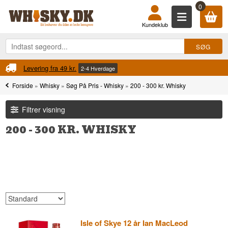
0
Kundeklub
Fri fragt
Ved køb over 899 kr.
Forside
»
Whisky
»
Søg På Pris - Whisky
»
200 - 300 kr. Whisky
Filtrer visning
200 - 300 KR. WHISKY
Isle of Skye 12 år Ian MacLeod