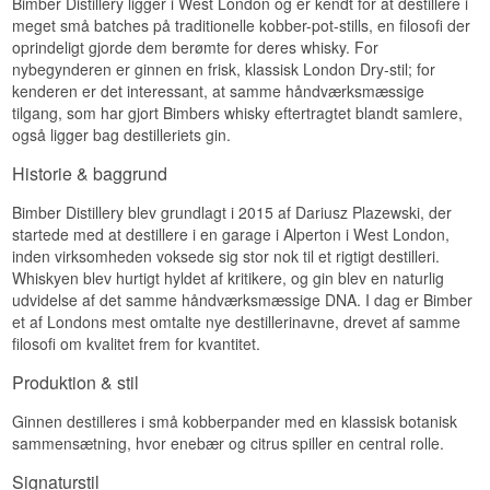
Bimber Distillery ligger i West London og er kendt for at destillere i
meget små batches på traditionelle kobber-pot-stills, en filosofi der
oprindeligt gjorde dem berømte for deres whisky. For
nybegynderen er ginnen en frisk, klassisk London Dry-stil; for
kenderen er det interessant, at samme håndværksmæssige
tilgang, som har gjort Bimbers whisky eftertragtet blandt samlere,
også ligger bag destilleriets gin.
Historie & baggrund
Bimber Distillery blev grundlagt i 2015 af Dariusz Plazewski, der
startede med at destillere i en garage i Alperton i West London,
inden virksomheden voksede sig stor nok til et rigtigt destilleri.
Whiskyen blev hurtigt hyldet af kritikere, og gin blev en naturlig
udvidelse af det samme håndværksmæssige DNA. I dag er Bimber
et af Londons mest omtalte nye destillerinavne, drevet af samme
filosofi om kvalitet frem for kvantitet.
Produktion & stil
Ginnen destilleres i små kobberpander med en klassisk botanisk
sammensætning, hvor enebær og citrus spiller en central rolle.
Signaturstil