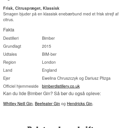
Frisk, Citruspræget, Klassisk
Smagen bjuder på en klassisk enebærbund med et frisk strejf af
citrus.
Fakta
Destilleri
Bimber
Grundlagt
2015
Udtales
BIM-ber
Region
London
Land
England
Ejer
Ewelina Chruszczyk og Dariusz Plizga
Officiel hjemmeside
bimberdistillery.co.uk
Kan du lide Bimber Gin? Så bør du også opleve:
Whitley Neill Gin
,
Beefeater Gin
og
Hendricks Gin
.