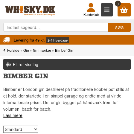
0
Kundeklub
Levering fra 49 kr.
2-4 Hverdage
Forside
»
Gin
»
Ginmærker
»
Bimber Gin
Filtrer visning
BIMBER GIN
Bimber er London-gin destilleret på traditionelle kobber-pot-stills af
et hold, der startede i en simpel garage og endte med at vinde
internationale priser. Det er gin bygget på håndværk frem for
volumen, batch for batch.
Læs mere