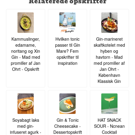
Relaterede opskrifter
Kammuslinger,
Hvilken tonic
Gin-marineret
edamame,
passer til Gin
skaftkotelet med
noritang og Xin
Mare? Fem
hyben og
Gin - Mad med
opskrifter til
havtorn - Mad
promiller af Jan
inspiration
med promiller af
Ohrt - Opskrift
Jan Ohrt -
København
Klassisk Gin
Soyabagt laks
Gin & Tonic
HAT SNACK
med gin-
Cheesecake -
SOUR - Ncnean
infuseret agurk -
Dessertopskrift
Cocktail