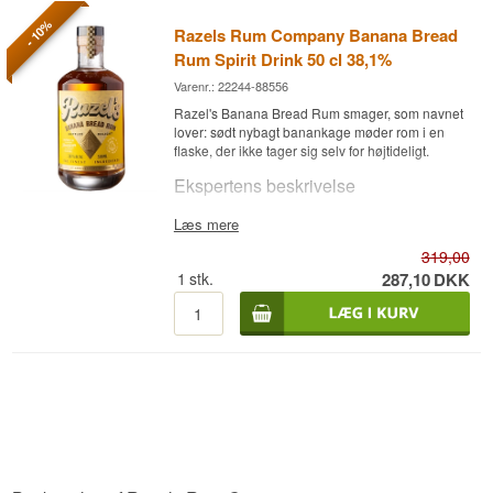
- 10%
Razels Rum Company Banana Bread
Rum Spirit Drink 50 cl 38,1%
Varenr.: 22244-88556
Razel's Banana Bread Rum smager, som navnet
lover: sødt nybagt banankage møder rom i en
flaske, der ikke tager sig selv for højtideligt.
Ekspertens beskrivelse
Razels Rum Company Banana Bread er en
Læs mere
Rombaseret Spiritusdrik med bananbrødssmag,
319,00
aftappet ved 38,1%.
1
stk.
287,10
DKK
Rommen produceres af Razel's Rum Treats, der
har specialiseret sig i smagsatte rom-udgivelser
med desserttemaer som bananbrød,
peanutbutter og choko-brownie. Banana Bread-
udgaven er komponeret til at genskabe smagen
af nybagt bananbrød med varme krydderitoner,
og den lavere flaskestørrelse på 50 cl
understreger produktets karakter af
smagsoplevelse frem for traditionel, ren rom.
Resultatet er en sød, dessertagtig rom, hvor
moden banan og karamel møder en let