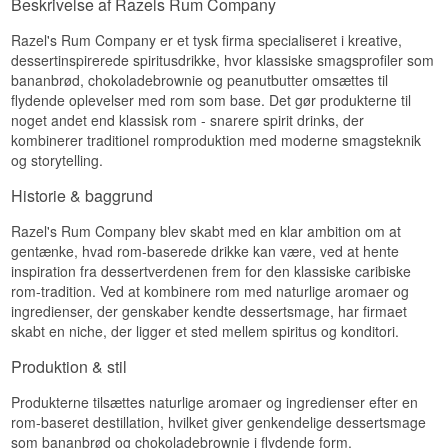
Beskrivelse af Razels Rum Company
kanelkrydret finish.
Razel's Rum Company er et tysk firma specialiseret i kreative,
Smagsnoter
dessertinspirerede spiritusdrikke, hvor klassiske smagsprofiler som
bananbrød, chokoladebrownie og peanutbutter omsættes til
Næse
flydende oplevelser med rom som base. Det gør produkterne til
Moden banan, karamel og varme
noget andet end klassisk rom - snarere spirit drinks, der
bagværkskrydderier.
kombinerer traditionel romproduktion med moderne smagsteknik
og storytelling.
Smag
Historie & baggrund
Sød og cremet med banan, brun farin og en
anelse kanel.
Razel's Rum Company blev skabt med en klar ambition om at
Eftersmag
gentænke, hvad rom-baserede drikke kan være, ved at hente
inspiration fra dessertverdenen frem for den klassiske caribiske
Kort og sødmefuld med vedvarende banan.
rom-tradition. Ved at kombinere rom med naturlige aromaer og
Specifikationer
ingredienser, der genskaber kendte dessertsmage, har firmaet
skabt en niche, der ligger et sted mellem spiritus og konditori.
Navn: Razels Rum Company Banana Bread
Aftapper:
Razel's Rum Treats
Produktion & stil
Type: Rombaseret Spiritusdrik
ABV: 38,1%
Produkterne tilsættes naturlige aromaer og ingredienser efter en
Størrelse: 50 CL
rom-baseret destillation, hvilket giver genkendelige dessertsmage
Serveringsforslag: På isterninger eller til dessert
som bananbrød og chokoladebrownie i flydende form.