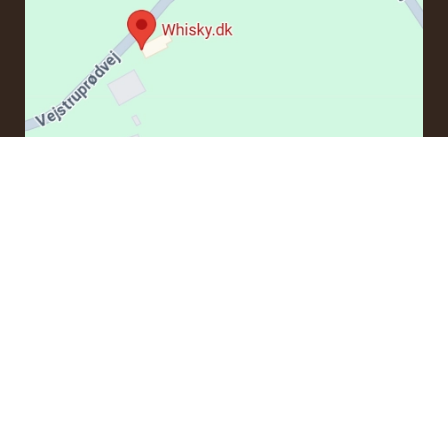
KONTAKT
Hvis du har spørgsmål vedrørende en ordre eller nogle
produkter kan du kontakte os på mail:
ordre@whisky.dk
eller tlf.:
+45 5210 6093
(Tlf. tider: kl. 8:15 - 11:00)
Med venlig hilsen