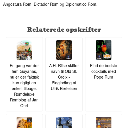
Angostura Rom
,
Dictador Rom
og
Diplomatico Rom
.
Relaterede opskrifter
En gang var der
A.H. Riise skifter
Find de bedste
fem Guyanas,
navn til Old St.
cocktails med
nu er der faktisk
Croix -
Pope Rum
kun rigtigt en
Blogindlæg af
enkelt tilbage.
Ulrik Bertelsen
Romdeluxe
Romblog af Jan
Ohrt