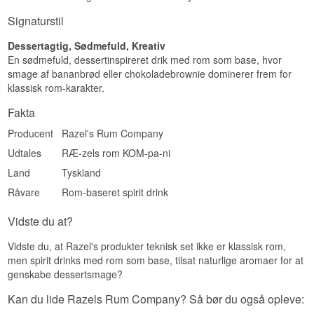
Smagsprofil
Signaturstil
Sød · Banan- og kagepræget · Cremet · Krydret ·
Dessertagtig
Dessertagtig, Sødmefuld, Kreativ
En sødmefuld, dessertinspireret drik med rom som base, hvor
Vidste du at?
smage af bananbrød eller chokoladebrownie dominerer frem for
klassisk rom-karakter.
Razel's Rum Treats bygger hele sit sortiment op
omkring desserttemaer, hvor Banana Bread
Fakta
suppleres af blandt andet peanutbutter- og
choko-brownie-varianter.
Producent
Razel's Rum Company
Se hele vores udvalg af
Spiced Rom
Udtales
RÆ-zels rom KOM-pa-ni
Land
Tyskland
Råvare
Rom-baseret spirit drink
Vidste du at?
Vidste du, at Razel's produkter teknisk set ikke er klassisk rom,
men spirit drinks med rom som base, tilsat naturlige aromaer for at
genskabe dessertsmage?
Kan du lide Razels Rum Company? Så bør du også opleve: