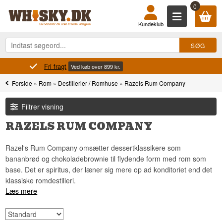
0
Kundeklub
Fri fragt
Ved køb over 899 kr.
Forside
»
Rom
»
Destillerier / Romhuse
»
Razels Rum Company
Filtrer visning
RAZELS RUM COMPANY
Razel's Rum Company omsætter dessertklassikere som
bananbrød og chokoladebrownie til flydende form med rom som
base. Det er spiritus, der læner sig mere op ad konditoriet end det
klassiske romdestilleri.
Læs mere