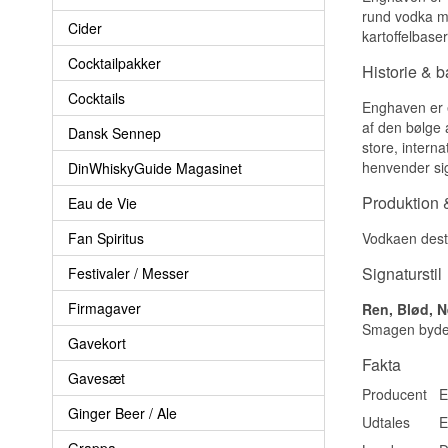
rund vodka me
Cider
kartoffelbaser
Cocktailpakker
Historie & 
Cocktails
Enghaven er e
af den bølge 
Dansk Sennep
store, interna
henvender sig
DinWhiskyGuide Magasinet
Produktion &
Eau de Vie
Fan Spiritus
Vodkaen desti
Signaturstil
Festivaler / Messer
Firmagaver
Ren, Blød, N
Smagen byder 
Gavekort
Fakta
Gavesæt
Producent
E
Ginger Beer / Ale
Udtales
E
Grappa