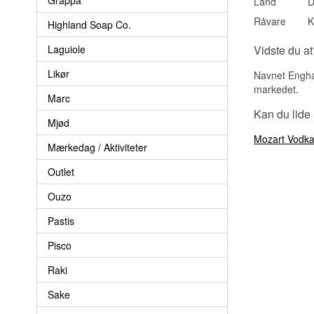
Land
D
Råvare
K
Highland Soap Co.
Laguiole
Vidste du at
Likør
Navnet Enghav
markedet.
Marc
Kan du lide
Mjød
Mozart Vodk
Mærkedag / Aktiviteter
Outlet
Ouzo
Pastis
Pisco
Raki
Sake