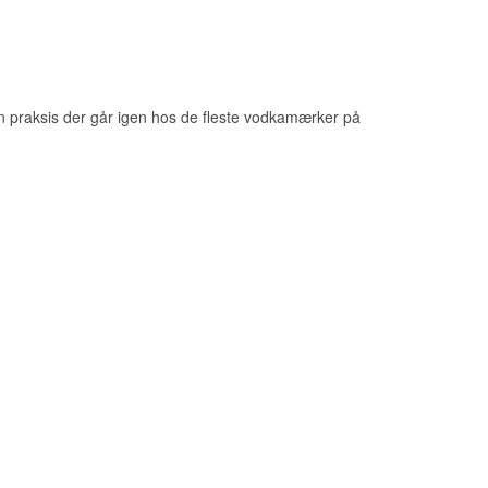
l sild eller røget
en praksis der går igen hos de fleste vodkamærker på
ummererede
der fra snaps og
mme lade.