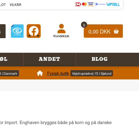
LOT
VILKÅR
0
0,00 DKK
Kundeklub
ØL
ANDET
BLOG
Fysisk butik
et i Danmark
Vejstruprødvej 15 i Sjølund
for import. Enghaven brygges både på korn og på danske