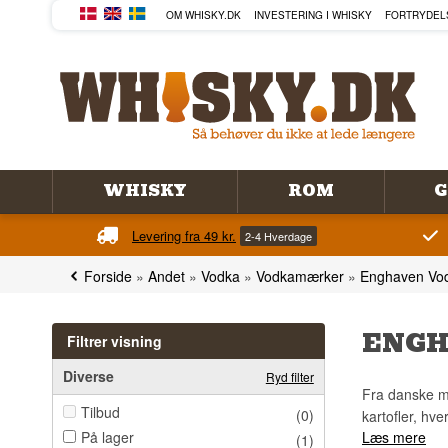
OM WHISKY.DK
INVESTERING I WHISKY
FORTRYDEL
WHISKY
ROM
G
Levering fra 49 kr.
2-4 Hverdage
Forside
»
Andet
»
Vodka
»
Vodkamærker
»
Enghaven Vo
ENGH
Filtrer visning
Diverse
Ryd filter
Fra danske m
Tilbud
(0)
kartofler, hv
På lager
Læs mere
(1)