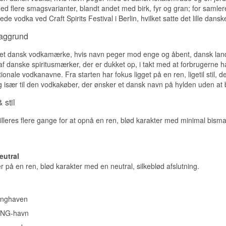
Destillatet er ikke renset til det ukendelige. Der bliver en tydelig s
d flere smagsvarianter, blandt andet med birk, fyr og gran; for samler
tilbage i eftersmagen, en jordet sødme som ikke findes i en hårdt fi
ede vodka ved Craft Spirits Festival i Berlin, hvilket satte det lille dans
hvedevodka. Producenten anbefaler selv at fryse flasken ned og d
det er svært at være uenig.
baggrund
Smagsnoter
t dansk vodkamærke, hvis navn peger mod enge og åbent, dansk landsk
af danske spiritusmærker, der er dukket op, i takt med at forbrugerne har
Næse
tionale vodkanavne. Fra starten har fokus ligget på en ren, ligetil stil,
Mild og næsten sødlig. Der er noget flødeagtigt over den, og under
 især til den vodkakøber, der ønsker et dansk navn på hylden uden at b
svag jordet tone.
 stil
Smag
lleres flere gange for at opnå en ren, blød karakter med minimal bism
Rund og fyldig med en blød, næsten olieagtig tekstur. Kartoflens 
midten uden skarpe kanter.
Eftersmag
eutral
på en ren, blød karakter med en neutral, silkeblød afslutning.
Kort og ren, men med en tydelig hilsen fra råvaren. Den jordede to
hængende, efter sødmen er faldet af.
Specifikationer
nghaven
Navn: Enghaven Danish Premium Vodka
NG-havn
Destilleri:
Enghaven
Region/Land: Mellerup ved Randers, Danmark