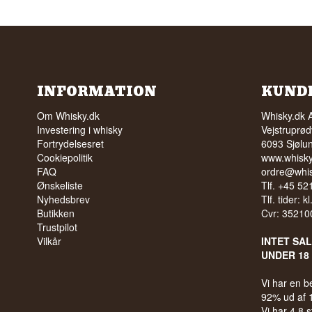
INFORMATION
KUND
Om Whisky.dk
Whisky.dk 
Investering i whisky
Vejstruprød
Fortrydelsesret
6093 Sjølu
Cookiepolitik
www.whisky
FAQ
ordre@whis
Ønskeliste
Tlf. +45 5
Nyhedsbrev
Tlf. tider: k
Butikken
Cvr: 35210
Trustpilot
Vilkår
INTET SA
UNDER 18
Vi har en 
92% ud af
Vi har 4,8 