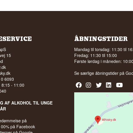
ESERVICE
ÅBNINGSTIDER
ApS
Mandag til torsdag: 11:30 til 16
vej 15
Fredag: 11:30 til 15:00
nd
Første lørdag i måneden: 10:00 
.dk
ky.dk
Se særlige åbningstider på
Goo
210 6093
l. 8:15 - 11:00
040
LG AF ALKOHOL TIL UNGE
 ÅR
bedømmelse på
 100% på Facebook
stjerner på Google