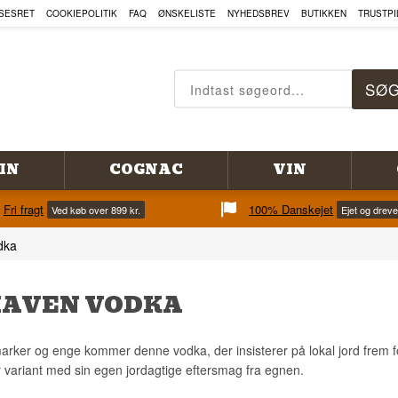
SESRET
COOKIEPOLITIK
FAQ
ØNSKELISTE
NYHEDSBREV
BUTIKKEN
TRUSTPI
IN
COGNAC
VIN
Fri fragt
100% Danskejet
Ved køb over 899 kr.
Ejet og drev
dka
AVEN VODKA
arker og enge kommer denne vodka, der insisterer på lokal jord frem 
er variant med sin egen jordagtige eftersmag fra egnen.