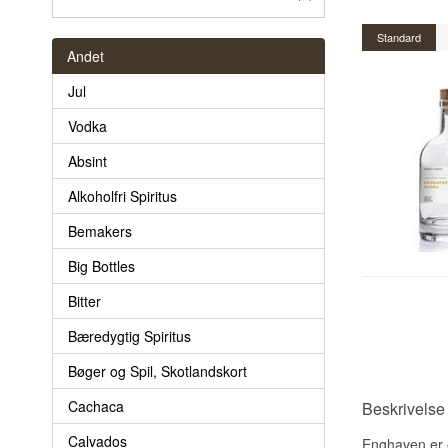
Standard
Andet
Jul
Vodka
Absint
Alkoholfri Spiritus
Bemakers
Big Bottles
Bitter
Bæredygtig Spiritus
Bøger og Spil, Skotlandskort
Cachaca
Beskrivelse
Calvados
Enghaven er e