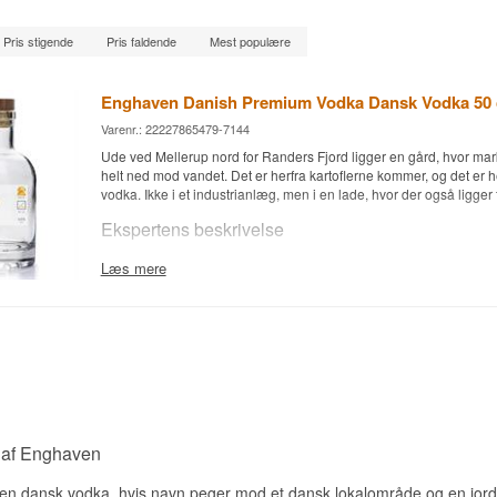
Pris stigende
Pris faldende
Mest populære
Enghaven Danish Premium Vodka Dansk Vodka 50 
Varenr.: 22227865479-7144
Ude ved Mellerup nord for Randers Fjord ligger en gård, hvor mar
helt ned mod vandet. Det er herfra kartoflerne kommer, og det er her
vodka. Ikke i et industrianlæg, men i en lade, hvor der også ligge
Ekspertens beskrivelse
Enghaven Danish Premium Vodka er en Dansk Vodka destilleret p
Læs mere
hos Enghaven ved Randers og aftappet ved 40%.
Gården Enghaven blev til et brænderi i 2007, og idéen var enkel 
det, der kan dyrkes på stedet, skal forædles på stedet. Vodkaen er 
bottling i ordets bogstavelige forstand — destilleret, fortyndet og
sted, uden mellemled og uden indkøbt neutralsprit.
Kartoflen er et besværligt valg. Den giver mindre alkohol per kilo 
koges og nedbrydes, før gæringen overhovedet kan begynde, og d
arbejde med. Til gengæld sætter den sit præg. Kartoffelspiritus bliv
 af Enghaven
og mere olieagtig i munden end kornspiritus, og det er præcis den
mærker her.
n dansk vodka, hvis navn peger mod et dansk lokalområde og en jordnæ