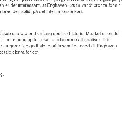
nert af råvaren
en er det interessant, at Enghaven i 2018 vandt bronze for sin
ltreret
ke brænderi solidt på det internationale kort.
rikke den ren, og
ab snarere end en lang destillerihistorie. Mærket er en del
 fået øjnene op for lokalt producerede alternativer til de
 der fungerer lige godt alene på is som i en cocktail. Enghaven
 det ligger en
etale ekstra for det.
ag.
milde sødme fylder
ne bliver