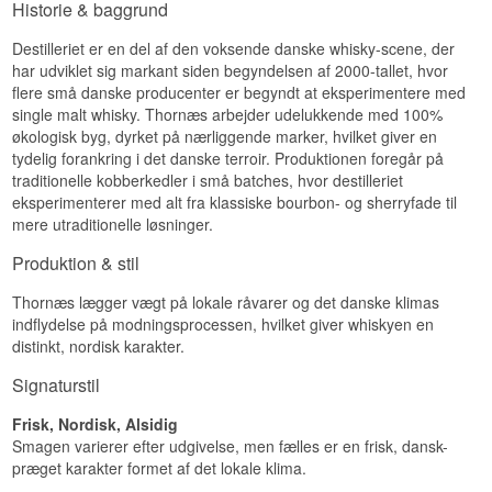
Historie & baggrund
releases mere om at vise hvad stilen er, end om
Smagsprofil
at levere et fuldt modnet udtryk. 2nd Release er
Smag
et historisk dokument fra Thornæs tidlige år.
Destilleriet er en del af den voksende danske whisky-scene, der
Frisk · Organisk · Kornagtig · Historisk
58% giver varme og intensitet. Korn og gær er
har udviklet sig markant siden begyndelsen af 2000-tallet, hvor
Lyt til vores podcast:
det centrale – en tydelig og klar smag uden
flere små danske producenter er begyndt at eksperimentere med
Investeringspotentiale
fadpåvirkning. Spændende at smage hvis man er
single malt whisky. Thornæs arbejder udelukkende med 100%
vant til lagret whisky, for kontrasten er stor.
Højt. 1st Release fra et destilleri er per definition
økologisk byg, dyrket på nærliggende marker, hvilket giver en
en sjælden historisk flaske – der er ikke noget
Eftersmag
tydelig forankring i det danske terroir. Produktionen foregår på
første release nummer to. Thornæs 1st Release
traditionelle kobberkedler i små batches, hvor destilleriet
er den flaske der markerer starten på et økologisk
Varm og klar med det organiske korns rene aftryk.
eksperimenterer med alt fra klassiske bourbon- og sherryfade til
dansk destilleri, og den er ikke længere i
Kort lagrings- og bearbejdningskarakter, intet fad.
mere utraditionelle løsninger.
produktion.
Specifikationer
Vidste du at?
Produktion & stil
Navn: Thornæs Åro
Første releases fra nye destillerier har en
Thornæs lægger vægt på lokale råvarer og det danske klimas
Destilleri: Thornæs Destilleri
tendens til at stige i samleværdi over tid – ikke
Region/Land: Nordsjælland, Danmark
indflydelse på modningsprocessen, hvilket giver whiskyen en
nødvendigvis fordi whiskyen er den bedste
Type: Dansk Single Malt Råsprit
distinkt, nordisk karakter.
flasken destilleriet nogensinde vil lave, men fordi
ABV: 58%
de repræsenterer et unikt historisk øjeblik.
Størrelse: 20 CL
Signaturstil
Thornæs 1st Release er det særdeles konkrete
Smagsprofil
bevis på at der en dag begyndte at destillere
Frisk, Nordisk, Alsidig
økologisk whisky i Nordsjælland.
Smagen varierer efter udgivelse, men fælles er en frisk, dansk-
Kornagtigt · Friskt · Ulagret · New Make
Lyt til vores podcast:
præget karakter formet af det lokale klima.
Vidste du at?