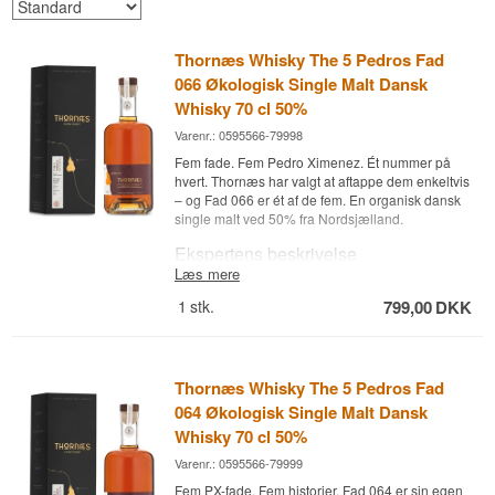
Thornæs Whisky The 5 Pedros Fad
066 Økologisk Single Malt Dansk
Whisky 70 cl 50%
Varenr.: 0595566-79998
Fem fade. Fem Pedro Ximenez. Ét nummer på
hvert. Thornæs har valgt at aftappe dem enkeltvis
– og Fad 066 er ét af de fem. En organisk dansk
single malt ved 50% fra Nordsjælland.
Ekspertens beskrivelse
Læs mere
Thornæs The 5 Pedros Fad 066 er en økologisk
1
stk.
799,00
DKK
Dansk Single Malt Whisky aftappet ved 50% fra
Thornæs Destilleri i Nordsjælland. Whiskyen er
del af The 5 Pedros-serien – fem individuelle
Pedro Ximenez sherryfade aftappet separat, så
smagsforskellene fra fad til fad står klart. Fad 066
Thornæs Whisky The 5 Pedros Fad
er det individuelle fad med sit unikke aftryk af PX-
064 Økologisk Single Malt Dansk
sherrys karakteristiske sødme: rosiner, mørk
Whisky 70 cl 50%
chokolade og tørret frugt. Den er aftappet uden
fortynding ved 50% og kommer fra Thornæs
Varenr.: 0595566-79999
Destilleris fokus på transparens og single cask-
Fem PX-fade. Fem historier. Fad 064 er sin egen