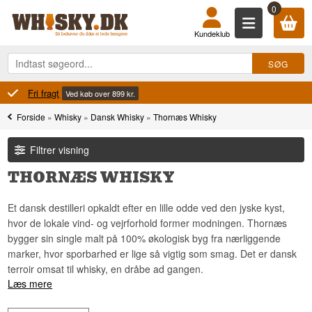
0
Kundeklub
100% Danskejet
 899 kr.
Ejet o
Forside
»
Whisky
»
Dansk Whisky
»
Thornæs Whisky
Filtrer visning
THORNÆS WHISKY
Et dansk destilleri opkaldt efter en lille odde ved den jyske kyst,
hvor de lokale vind- og vejrforhold former modningen. Thornæs
bygger sin single malt på 100% økologisk byg fra nærliggende
marker, hvor sporbarhed er lige så vigtig som smag. Det er dansk
terroir omsat til whisky, en dråbe ad gangen.
Læs mere