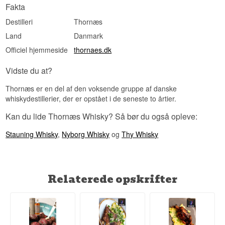
Fakta
Råsprit – også kaldet new make eller white dog –
er selve fundamentet for al whisky. Det der
Destilleri
Thornæs
adskiller det fra whisky er alene lagringen. At
Land
Danmark
smage råsprit som Thornæs Åro giver en unik
indsigt i hvad et destilleri arbejder med fra dag ét
Officiel hjemmeside
thornaes.dk
– og hvad der sker når eget og tiden sætter sig.
Lyt til vores podcast:
Vidste du at?
Thornæs er en del af den voksende gruppe af danske
whiskydestillerier, der er opstået i de seneste to årtier.
Kan du lide Thornæs Whisky? Så bør du også opleve:
Stauning Whisky
,
Nyborg Whisky
og
Thy Whisky
Relaterede opskrifter