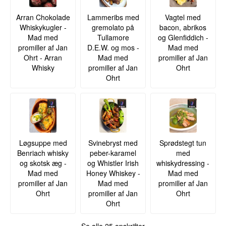
Arran Chokolade
Lammeribs med
Vagtel med
Whiskykugler -
gremolato på
bacon, abrikos
Mad med
Tullamore
og Glenfiddich -
promiller af Jan
D.E.W. og mos -
Mad med
Ohrt - Arran
Mad med
promiller af Jan
Whisky
promiller af Jan
Ohrt
Ohrt
Løgsuppe med
Svinebryst med
Sprødstegt tun
Benriach whisky
peber-karamel
med
og skotsk æg -
og Whistler Irish
whiskydressing -
Mad med
Honey Whiskey -
Mad med
promiller af Jan
Mad med
promiller af Jan
Ohrt
promiller af Jan
Ohrt
Ohrt
Se alle 25 opskrifter