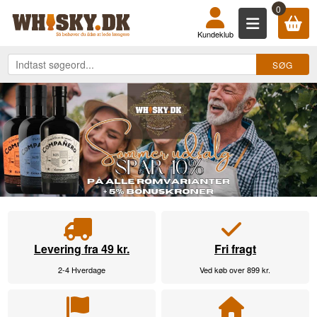
KØB DIN WHISKY, ROM, GIN, COGN
0
Kundeklub
Levering fra 49 kr.
Fri fragt
2-4 Hverdage
Ved køb over 899 kr.