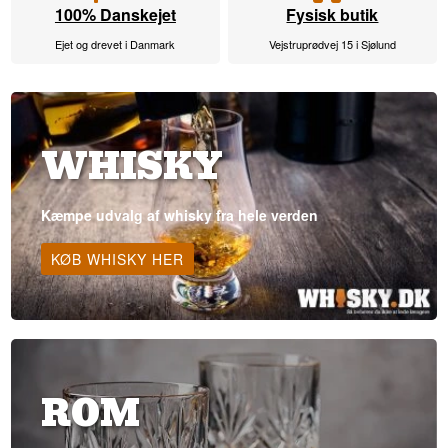
100% Danskejet
Fysisk butik
Ejet og drevet i Danmark
Vejstruprødvej 15 i Sjølund
WHISKY
Kæmpe udvalg af whisky fra hele verden
KØB WHISKY HER
ROM