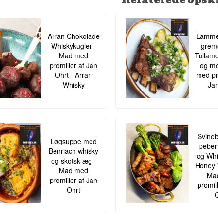
Arran Chokolade
Lamme
Whiskykugler -
gremo
Mad med
Tullamo
promiller af Jan
og mo
Ohrt - Arran
med pr
Whisky
Jan
Svineb
Løgsuppe med
peber
Benriach whisky
og Whis
og skotsk æg -
Honey 
Mad med
Ma
promiller af Jan
promil
Ohrt
O