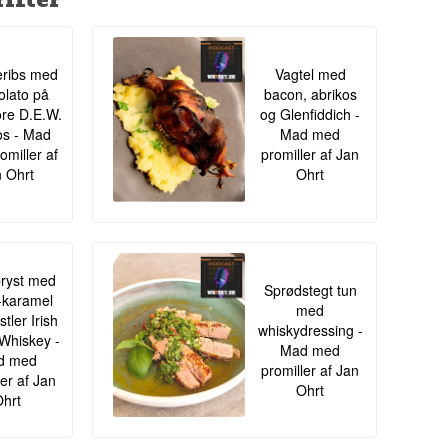
ribs med
Vagtel med
lato på
bacon, abrikos
re D.E.W.
og Glenfiddich -
s - Mad
Mad med
omiller af
promiller af Jan
 Ohrt
Ohrt
ryst med
Sprødstegt tun
-karamel
med
tler Irish
whiskydressing -
Whiskey -
Mad med
d med
promiller af Jan
ler af Jan
Ohrt
hrt