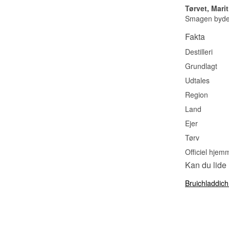
Tørvet, Mari
Smagen byder 
Fakta
Destilleri
Grundlagt
Udtales
Region
Land
Ejer
Tørv
Officiel hjem
Kan du lide
Bruichladdic