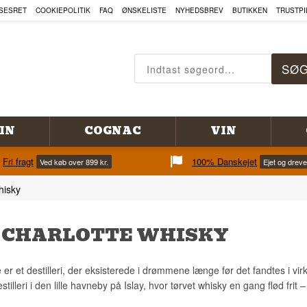
SESRET
COOKIEPOLITIK
FAQ
ØNSKELISTE
NYHEDSBREV
BUTIKKEN
TRUSTPI
IN
COGNAC
VIN
Fri fragt
100% Danskejet
Ved køb over 899 kr.
Ejet og drev
hisky
 CHARLOTTE WHISKY
e er et destilleri, der eksisterede i drømmene længe før det fandtes i v
tilleri i den lille havneby på Islay, hvor tørvet whisky en gang flød frit