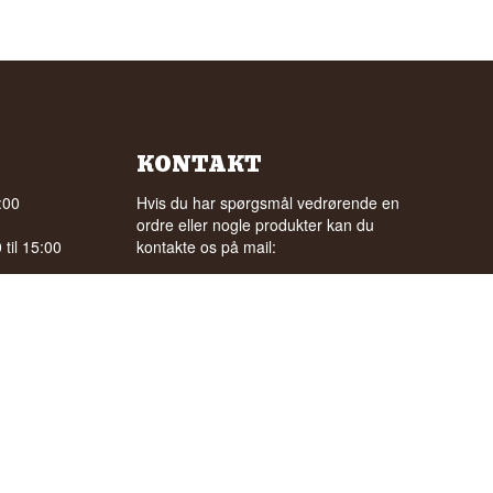
KONTAKT
:00
Hvis du har spørgsmål vedrørende en
ordre eller nogle produkter kan du
til 15:00
kontakte os på mail:
ordre@whisky.dk
gle
eller tlf.:
+45 5210 6093
(Tlf. tider: kl. 8:15 - 11:00)
Med venlig hilsen
Henrik Olsen og Ulrik Bertelsen