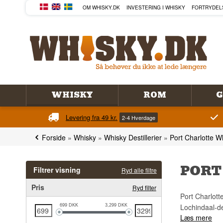
OM WHISKY.DK
INVESTERING I WHISKY
FORTRYDEL
WHISKY
ROM
G
Levering fra 49 kr.
2-4 Hverdage
Forside
»
Whisky
»
Whisky Destillerier
»
Port Charlotte W
PORT
Filtrer visning
Ryd alle filtre
Pris
Ryd filter
Port Charlott
Lochindaal-des
699
DKK
3,299
DKK
Læs mere