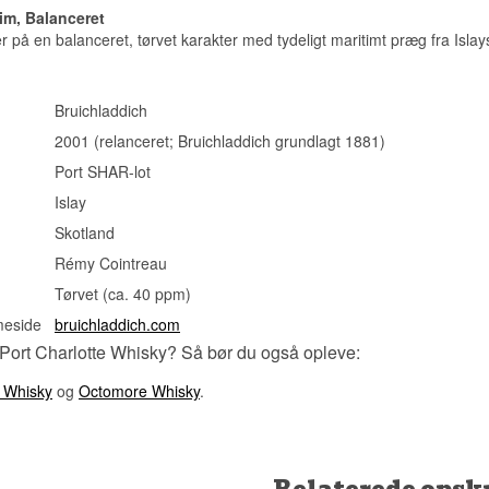
Destillationsmetode: Dobbeltdestilleret
Lyt til vores podcast:
tim, Balanceret
Destilleret: 2001
på en balanceret, tørvet karakter med tydeligt maritimt præg fra Isla
Aftappet: 2007
Smagsprofil
Bruichladdich
Røget · Maritimt · Krydret · Kraftfuld
2001 (relanceret; Bruichladdich grundlagt 1881)
Vidste du at?
Port SHAR-lot
PC6 blev tappet blot seks år efter, at Bruichladdich genopstod som 
Islay
og hører til blandt de tidligste Port Charlotte-udgivelser, der satte 
serien.
Skotland
Se hele vores udvalg af
Bruichladdich
Rémy Cointreau
Lyt til vores podcast:
Tørvet (ca. 40 ppm)
meside
bruichladdich.com
 Port Charlotte Whisky? Så bør du også opleve:
h Whisky
og
Octomore Whisky
.
Relaterede opskr