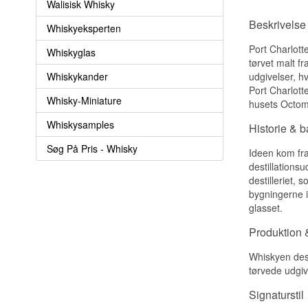
Walisisk Whisky
Beskrivelse 
Whiskyeksperten
Port Charlotte
Whiskyglas
tørvet malt f
Whiskykander
udgivelser, h
Port Charlotte
Whisky-Miniature
husets Octom
Whiskysamples
Historie & 
Søg På Pris - Whisky
Ideen kom fra
destillations
destilleriet, 
bygningerne i
glasset.
Produktion &
Whiskyen dest
tørvede udgiv
Signaturstil