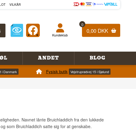
LOT
VILKÅR
0
0,00 DKK
Kundeklub
ØL
ANDET
BLOG
Fysisk butik
et i Danmark
Vejstruprødvej 15 i Sjølund
irkeligheden. Navnet lånte Bruichladdich fra den lukkede
 – og som Bruichladdich satte sig for at genskabe.