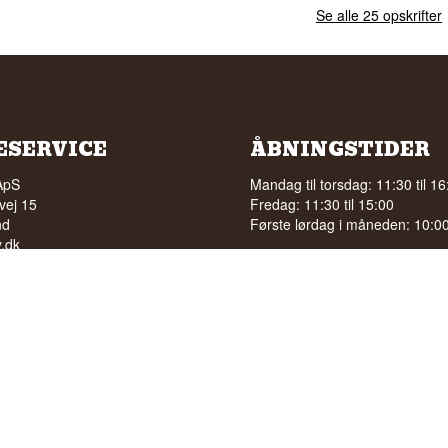
Se alle 25 opskrifter
ESERVICE
ÅBNINGSTIDER
ApS
Mandag til torsdag: 11:30 til 16
vej 15
Fredag: 11:30 til 15:00
nd
Første lørdag i måneden: 10:00 
.dk
ky.dk
Se særlige åbningstider på
Goo
210 6093
l. 8:15 - 11:00
040
LG AF ALKOHOL TIL UNGE
 ÅR
bedømmelse på
 100% på Facebook