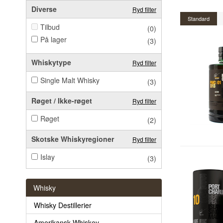
Diverse
Ryd filter
Standard
Tilbud
(0)
På lager
(3)
Whiskytype
Ryd filter
Single Malt Whisky
(3)
Røget / Ikke-røget
Ryd filter
Røget
(2)
Skotske Whiskyregioner
Ryd filter
Islay
(3)
Whisky
Whisky Destillerier
Amerikansk Whiskey