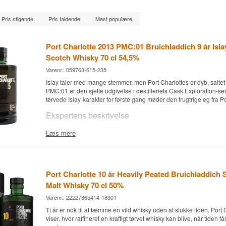
Pris stigende
Pris faldende
Mest populære
Port Charlotte 2013 PMC:01 Bruichladdich 9 år Isla
Scotch Whisky 70 cl 54,5%
Varenr.: 059763-615-235
Islay taler med mange stemmer, men Port Charlottes er dyb, saltet o
PMC:01 er den sjette udgivelse i destilleriets Cask Exploration-se
tørvede Islay-karakter for første gang møder den frugtrige eg fra 
Ekspertens beskrivelse
Port Charlotte 2013 PMC:01 er en tørvet Islay Single Malt Scotch Wh
Læs mere
på bourbon-fade og siden eftermodnet på franske Pomerol-vinfade
54,5 %.
Port Charlotte er Bruichladdich-destilleriets tørvede single malt, 
victorianske anlæg på Islays vestkyst, men med et langt højere P
Port Charlotte 10 år Heavily Peated Bruichladdich S
ubrændte kernesortiment. PMC:01 er lavet af Concerto-byg tørvet 
Malt Whisky 70 cl 50%
den sjette flaske i Cask Exploration-serien, hvor destilleriet under
forskellige fadtyper gør ved den samme tørvede spiritus.
Varenr.: 22227865414-18901
Ti år er nok til at tæmme en vild whisky uden at slukke ilden. Port 
Whiskyen blev destilleret i 2013 og lagret de første fire år på Førs
viser, hvor raffineret en kraftigt tørvet whisky kan blive, når tiden få
bourbon-fade, før den i 2017 blev omhældt på Pomerol-vinfade fr