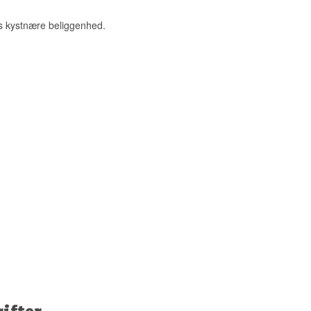
ys kystnære beliggenhed.
destilleri i 2001,
kursen for hele
ifter