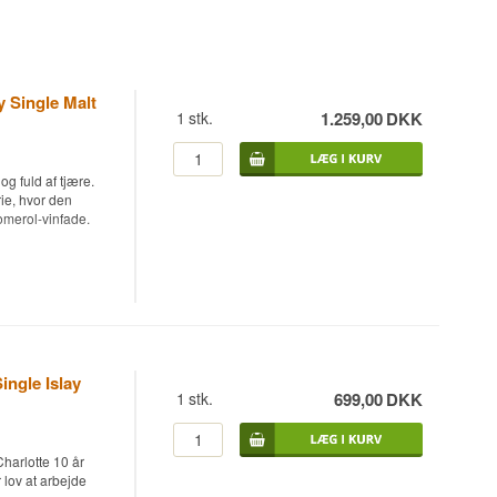
y Single Malt
1
stk.
1.259,00
DKK
g fuld af tjære.
rie, hvor den
Pomerol-vinfade.
isky, først lagret
, aftappet ved
brændt på det gamle
PM-tal end husets
ingle Islay
til 40 ppm og er
1
stk.
699,00
DKK
søger, hvad
Charlotte 10 år
tegangsfyldte
r lov at arbejde
a Bordeaux højre