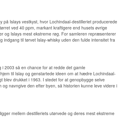
e sødme.
by på Islays vestkyst, hvor Lochindaal-destilleriet producerede
 tørret ved 40 ppm, markant kraftigere end husets øvrige
l-vinfade
akter og Islays mest ekstreme røg. For samleren repræsenterer
 af citrus under
ig indgang til tørvet Islay-whisky uden den fulde intensitet fra
 der bæres af den
ng i 2003 så en chance for at redde det gamle
et hjem til Islay og genstartede ideen om at hædre Lochindaal-
igt blev drukket i 1963. I stedet for at genopbygge selve
nde varme.
ch og navngive den efter byen, så historien kunne leve videre i
 også hjemsted for
Port Charlotte,
nlignet med de
r ligger mellem destilleriets utørvede og deres mest ekstreme
niveauer fra