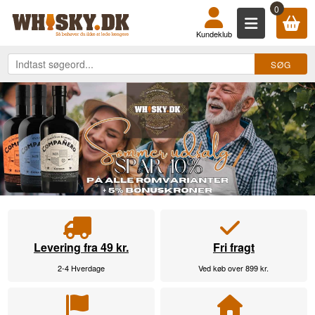
KØB DIN WHISKY, ROM, GIN, COGN
0
Kundeklub
Levering fra 49 kr.
Fri fragt
2-4 Hverdage
Ved køb over 899 kr.