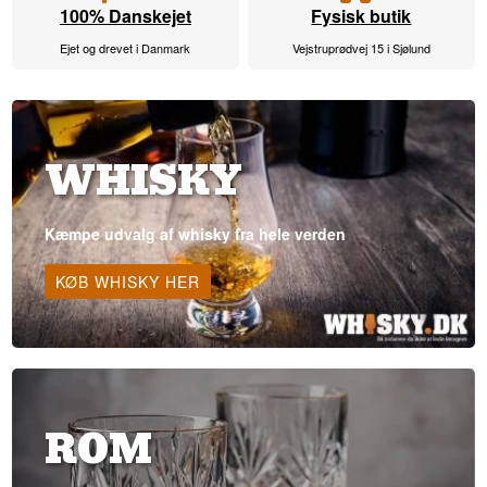
100% Danskejet
Fysisk butik
Ejet og drevet i Danmark
Vejstruprødvej 15 i Sjølund
WHISKY
Kæmpe udvalg af whisky fra hele verden
KØB WHISKY HER
ROM