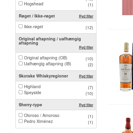
Hogshead
(1)
Røget / Ikke-røget
Ryd filter
Ikke-røget
(12)
Original aftapning / uafhængig
aftapning
Ryd filter
Original aftapning (OB)
(10)
Uafhængig aftapning (IB)
(2)
Skotske Whiskyregioner
Ryd filter
Highland
(7)
Speyside
(10)
Sherry-type
Ryd filter
Oloroso / Amoroso
(1)
Pedro Ximénez
(1)