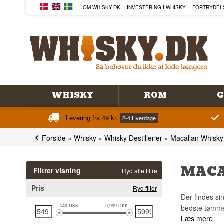
OM WHISKY.DK
INVESTERING I WHISKY
FORTRYDEL
WHISKY
ROM
G
Levering fra 49 kr.
2-4 Hverdage
Forside
»
Whisky
»
Whisky Destillerier
»
Macallan Whisky
MACA
Filtrer visning
Ryd alle filtre
Pris
Ryd filter
Der findes si
bedste tømmer
549
DKK
5,999
DKK
Læs mere