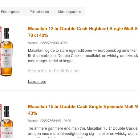
Pris stigende
Pris faldende
Mest populære
Macallan 12 år Double Cask Highland Single Malt 
70 cl 40%
Varenr.: 2222786544-4785
Macallan tog de to store egetraditioner — europæisk og amerika
til at samarbejde. Double Cask er resultatet: en whisky, der ikke s
men drager fordel af begge.
Ekspertens beskrivelse
Macallan 12 år Double Cask er en Speyside Single Malt Scotch W
Læs mere
sherrykrydrede europæiske og amerikanske egetræsfade og afta
Mens den klassiske Sherry Oak udelukkende bruger europæisk eg
Cask det amerikanske egetræsfad, der er krydret med Oloroso-she
amerikanske egetræ giver en blødere, mere sødlig profil med mere
Macallan 15 år Double Cask Single Speyside Malt W
kokosnød, og resultatet er en lettere, mere tilgængelig Macallan 
søsteren.
43%
Double Cask er god som indgang til Macallan-universet og god s
Varenr.: 22227865445-19499
Den slår ikke sin ældre bror Sherry Oak ned, men den er mere
Tre år mere gør mere end man tror. Macallan 15 år Double Cask er
mere bred i sin appel.
åringen med mere tålmodighed bag sig — det er en whisky, der ha