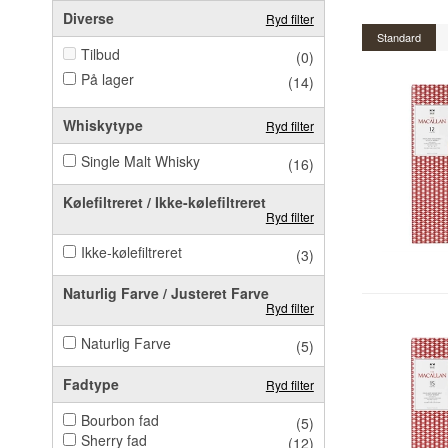
Diverse
Ryd filter
Standard
Tilbud
(0)
På lager
(14)
Whiskytype
Ryd filter
Single Malt Whisky
(16)
Kølefiltreret / Ikke-kølefiltreret
Ryd filter
Ikke-kølefiltreret
(3)
Naturlig Farve / Justeret Farve
Ryd filter
Naturlig Farve
(5)
Fadtype
Ryd filter
Bourbon fad
(5)
Sherry fad
(12)