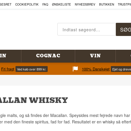
SESRET
COOKIEPOLITIK
FAQ
ØNSKELISTE
NYHEDSBREV
BUTIKKEN
TRUSTPI
IN
COGNAC
VIN
Fri fragt
100% Danskejet
Ved køb over 899 kr.
Ejet og drev
LLAN WHISKY
ngle malts, og så findes der Macallan. Speysides mest fejrede navn har i
 med den fineste spiritus, fad for fad. Resultatet er en whisky så eftert