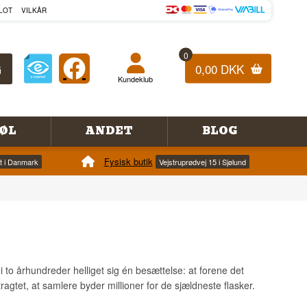
LOT
VILKÅR
0
0,00 DKK
Kundeklub
ØL
ANDET
BLOG
Fysisk butik
et i Danmark
Vejstruprødvej 15 i Sjølund
 to århundreder helliget sig én besættelse: at forene det
ragtet, at samlere byder millioner for de sjældneste flasker.