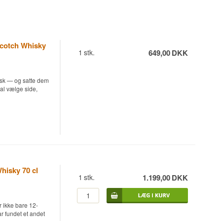
Scotch Whisky
1
stk.
649,00
DKK
nsk — og satte dem
kal vælge side,
hisky lagret på
ppet ved 40%.
, indfører Double
rry. Det
 vanilje og
hisky 70 cl
end Sherry Oak-
1
stk.
1.199,00
DKK
om hverdagsdrik.
 imødekommende og
 ikke bare 12-
r fundet et andet