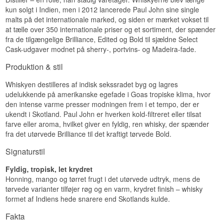
EAN nr.: 8904014800699
kun solgt i Indien, men i 2012 lancerede Paul John sine single
malts på det internationale marked, og siden er mærket vokset til
Smagsprofil
at tælle over 350 internationale priser og et sortiment, der spænder
fra de tilgængelige Brilliance, Edited og Bold til sjældne Select
Krydret · Rund · Cremet · Frugtig
Cask-udgaver modnet på sherry-, portvins- og Madeira-fade.
Vidste du at?
Produktion & stil
Brilliance regnes ofte som Paul Johns flagskib og
den whisky, der først introducerede mange
Whiskyen destilleres af indisk sekssradet byg og lagres
danske whiskyentusiaster til indisk single malt.
udelukkende på amerikanske egefade i Goas tropiske klima, hvor
Se hele vores udvalg af
Paul John
den intense varme presser modningen frem i et tempo, der er
ukendt i Skotland. Paul John er hverken kold-filtreret eller tilsat
Lyt til vores podcast:
farve eller aroma, hvilket giver en fyldig, ren whisky, der spænder
fra det utørvede Brilliance til det kraftigt tørvede Bold.
Signaturstil
Fyldig, tropisk, let krydret
Honning, mango og tørret frugt i det utørvede udtryk, mens de
tørvede varianter tilføjer røg og en varm, krydret finish – whisky
formet af Indiens hede snarere end Skotlands kulde.
Fakta