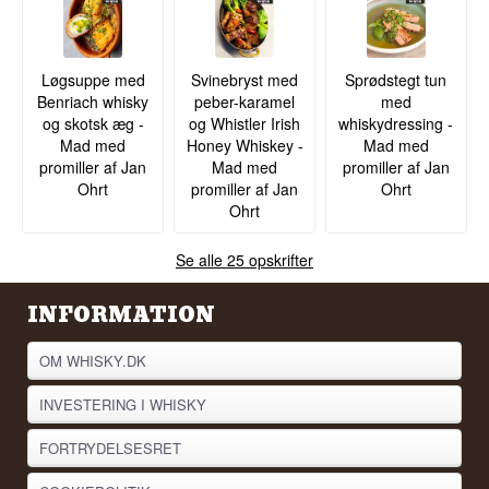
Løgsuppe med
Svinebryst med
Sprødstegt tun
Benriach whisky
peber-karamel
med
og skotsk æg -
og Whistler Irish
whiskydressing -
Mad med
Honey Whiskey -
Mad med
promiller af Jan
Mad med
promiller af Jan
Ohrt
promiller af Jan
Ohrt
Ohrt
Se alle 25 opskrifter
INFORMATION
OM WHISKY.DK
INVESTERING I WHISKY
FORTRYDELSESRET