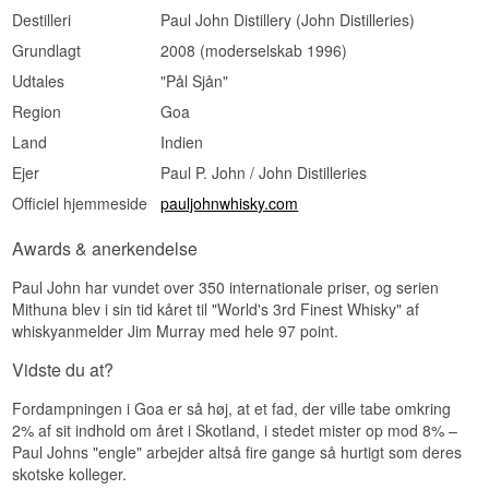
Destilleri
Paul John Distillery (John Distilleries)
Grundlagt
2008 (moderselskab 1996)
Udtales
"Pål Sjån"
Region
Goa
Land
Indien
Ejer
Paul P. John / John Distilleries
Officiel hjemmeside
pauljohnwhisky.com
Awards & anerkendelse
Paul John har vundet over 350 internationale priser, og serien
Mithuna blev i sin tid kåret til "World's 3rd Finest Whisky" af
whiskyanmelder Jim Murray med hele 97 point.
Vidste du at?
Fordampningen i Goa er så høj, at et fad, der ville tabe omkring
2% af sit indhold om året i Skotland, i stedet mister op mod 8% –
Paul Johns "engle" arbejder altså fire gange så hurtigt som deres
skotske kolleger.