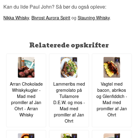
Kan du lide Paul John? Så bør du også opleve:
Nikka Whisky
,
Bivrost Aurora Spirit
og
Stauning Whisky
.
Relaterede opskrifter
Arran Chokolade
Lammeribs med
Vagtel med
Whiskykugler -
gremolato på
bacon, abrikos
Mad med
Tullamore
og Glenfiddich -
promiller af Jan
D.E.W. og mos -
Mad med
Ohrt - Arran
Mad med
promiller af Jan
Whisky
promiller af Jan
Ohrt
Ohrt