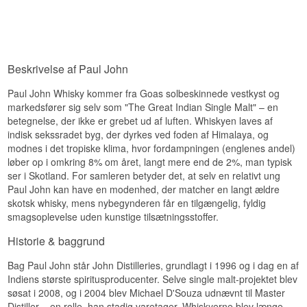
Specifikationer
kendetegn.
Se hele vores udvalg af
Paul John
Smagsnoter
Destilleri:
Paul John
Lyt til vores podcast:
Region/Land: Goa, Indien
Type: Indian Single Malt Whisky
Næse
Beskrivelse af Paul John
ABV: 46 %
Størrelse: 3x5 CL
Duften er sød og krydret med et strejf af honning.
Fadtype: Amerikanske egetræsfade
Paul John Whisky kommer fra Goas solbeskinnede vestkyst og
Smag
Edition: Gavesæt, 3x5 cl
markedsfører sig selv som "The Great Indian Single Malt" – en
betegnelse, der ikke er grebet ud af luften. Whiskyen laves af
Smagsprofil
Smagen byder på en sprød, cremet karakter med
indisk sekssradet byg, der dyrkes ved foden af Himalaya, og
honning og krydderi.
Krydret · Let røget · Rund · Frugtig
modnes i det tropiske klima, hvor fordampningen (englenes andel)
Eftersmag
løber op i omkring 8% om året, langt mere end de 2%, man typisk
Vidste du at?
ser i Skotland. For samleren betyder det, at selv en relativt ung
Eftersmagen er glat og afslappet med et strejf af
Paul John kan have en modenhed, der matcher en langt ældre
Gavesættet er sammensat, så man kan smage
milde krydderier og intensiv vanilje.
sig igennem hele spændet fra ikke-røget til røget
skotsk whisky, mens nybegynderen får en tilgængelig, fyldig
Specifikationer
Paul John uden at åbne tre fulde flasker.
smagsoplevelse uden kunstige tilsætningsstoffer.
Se hele vores udvalg af
Paul John
Destilleri:
Paul John
Historie & baggrund
Region/Land: Goa, Indien
Lyt til vores podcast:
Type: Indian Single Malt Whisky
Bag Paul John står John Distilleries, grundlagt i 1996 og i dag en af
ABV: 46 %
Indiens største spiritusproducenter. Selve single malt-projektet blev
Størrelse: 70 CL
søsat i 2008, og i 2004 blev Michael D'Souza udnævnt til Master
Fadtype: Amerikanske egetræsfade
Distiller – en rolle, han stadig varetager. Whiskyerne blev længe
Edition: Brilliance Non Peated