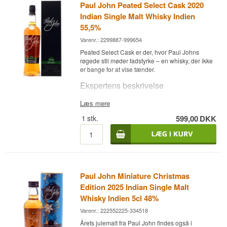
Paul John Peated Select Cask 2020
Indian Single Malt Whisky Indien
55,5%
Varenr.: 2299887-999654
Peated Select Cask er der, hvor Paul Johns
røgede stil møder fadstyrke – en whisky, der ikke
er bange for at vise tænder.
Ekspertens beskrivelse
Paul John Peated Select Cask 2020 Indian
Læs mere
Single Malt Whisky er en Peated Indian Single
1
stk.
599,00
DKK
Malt Whisky modnet på bourbonfade og aftappet
i fadstyrke ved 55,5 %.
Den høje alkoholstyrke giver whiskyen en
fantastisk fylde, hvor demerara-sukkerets sødme
først lægger sig, hvorefter den røgede malt sætter
ind og finder sin egen ligevægt.
Paul John Miniature Christmas
Smagsnoter
Edition 2025 Indian Single Malt
Whisky Indien 5cl 48%
Næse
Varenr.: 222552225-334518
Duften er røget med et strejf af demerara-sukker.
Årets julemalt fra Paul John findes også i