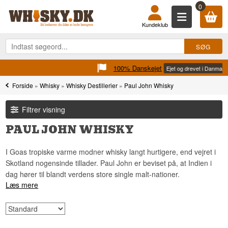
0
Kundeklub
100% Danskejet
Ejet og drevet i Danmark
Forside
»
Whisky
»
Whisky Destillerier
»
Paul John Whisky
Filtrer visning
PAUL JOHN WHISKY
I Goas tropiske varme modner whisky langt hurtigere, end vejret i
Skotland nogensinde tillader. Paul John er beviset på, at Indien i
dag hører til blandt verdens store single malt-nationer.
Læs mere