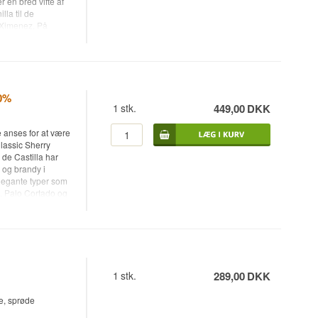
 en bred vifte af
lla til de
 Ximenez. På
olera Gran Reserva
grer mange år på
en har også en
det.
20%
1
stk.
449,00
DKK
 anses for at være
lassic Sherry
e Castilla har
 og brandy i
 elegante typer som
s. Palo Cortado og
olera Reserva og
anske egetræsfade
sherry'er.
herry-vineddiker i
1
stk.
289,00
DKK
e, sprøde