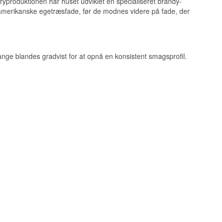
rryproduktionen har huset udviklet en specialiseret brandy-
amerikanske egetræsfade, før de modnes videre på fade, der
nge blandes gradvist for at opnå en konsistent smagsprofil.