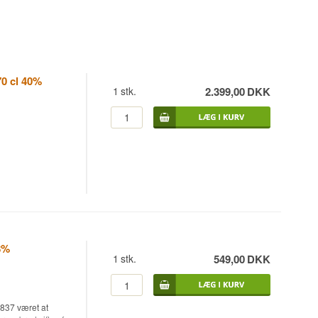
0 cl 40%
1
stk.
2.399,00
DKK
8%
1
stk.
549,00
DKK
1837 været at