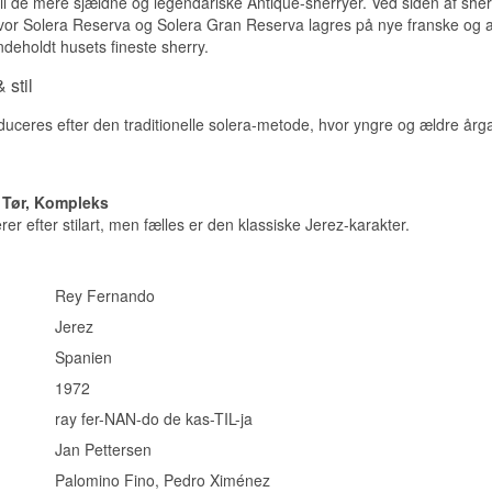
 til de mere sjældne og legendariske Antique-sherryer. Ved siden af she
hvor Solera Reserva og Solera Gran Reserva lagres på nye franske og 
indeholdt husets fineste sherry.
 stil
uceres efter den traditionelle solera-metode, hvor yngre og ældre årga
 Tør, Kompleks
er efter stilart, men fælles er den klassiske Jerez-karakter.
Rey Fernando
Jerez
Spanien
1972
ray fer-NAN-do de kas-TIL-ja
Jan Pettersen
Palomino Fino, Pedro Ximénez