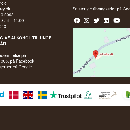
.dk
ky.dk
Se særlige åbningstider på
Goo
210 6093
l. 8:15 - 11:00
040
LG AF ALKOHOL TIL UNGE
 ÅR
bedømmelse på
 100% på Facebook
stjerner på Google