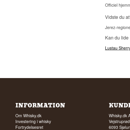
Officiel hjem
Vidste du at
Jerez-regione
Kan du lide
Lustau Sherr
INFORMATION
KUND
Om Whisky.dk
Whisky.dk 
Investering i whisky
Vejstruprød
Fortrydelsesret
6093 Sjølu