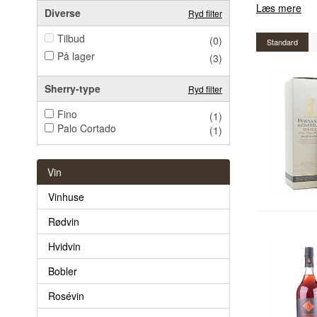
Læs mere
Diverse
Ryd filter
Tilbud
(0)
Standard
På lager
(3)
Sherry-type
Ryd filter
Fino
(1)
Palo Cortado
(1)
Vin
Vinhuse
Rødvin
Hvidvin
Bobler
Rosévin