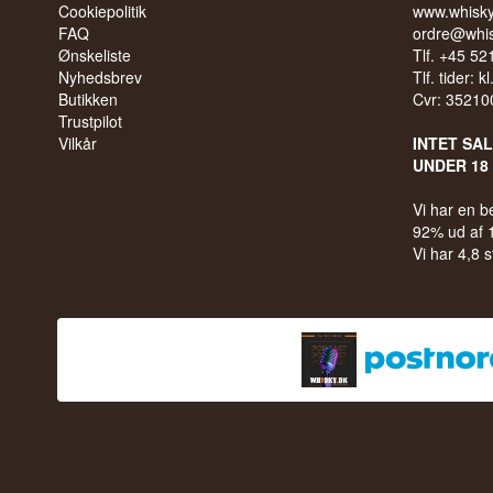
Cookiepolitik
www.whisky
FAQ
ordre@whis
Ønskeliste
Tlf. +45 5
Nyhedsbrev
Tlf. tider: k
Butikken
Cvr: 35210
Trustpilot
Vilkår
INTET SA
UNDER 18
Vi har en 
92% ud af
Vi har 4,8 