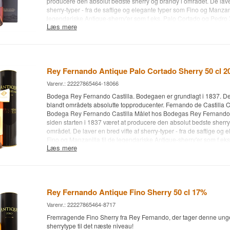
producere den absolut bedste sherry og brandy i området. De laver
sherry-typer - fra de saftige og elegante typer som Fino og Manzani
legendariske Antique-sherry'er som f.eks. Palo Cortado og Pedro
Læs mere
Brandy fronten producerer de udelukkende Solera Reserva og S
som efter lagring på nye franske og amerikanske egetræsfade la
fade, der tidligere har været brugt til de fineste sherry'er. Bodega
meget lille produktion af de mest intense sherry-vineddiker i områ
Rey Fernando Antique Palo Cortado Sherry 50 cl 
Bodega: Rey Fernando Castilla
Alder: NA
Varenr.: 22227865464-18066
Type: Solera Gran Reserva Brandy
Bodega Rey Fernando Castilla. Bodegaen er grundlagt i 1837. De
Alc. styrke: 38%
blandt områdets absolutte topproducenter. Fernando de Castilla C
70 cl.
Bodega Rey Fernando Castilla Målet hos Bodegas Rey Fernando d
siden starten i 1837 været at producere den absolut bedste sherry
området. De laver en bred vifte af sherry-typer - fra de saftige og
Fino og Manzanilla til de legendariske Antique-sherry'er som f.ek
Læs mere
Pedro Ximenez. På Brandy fronten producerer de udelukkende S
Solera Gran Reserva som efter lagring på nye franske og amerik
lagrer mange år på fade, der tidligere har været brugt til de fineste 
Bodegaen har også en meget lille produktion af de mest intense s
området.
Rey Fernando Antique Fino Sherry 50 cl 17%
Varenr.: 22227865464-8717
Fremragende Fino Sherry fra Rey Fernando, der tager denne ung
sherrytype til det næste niveau!