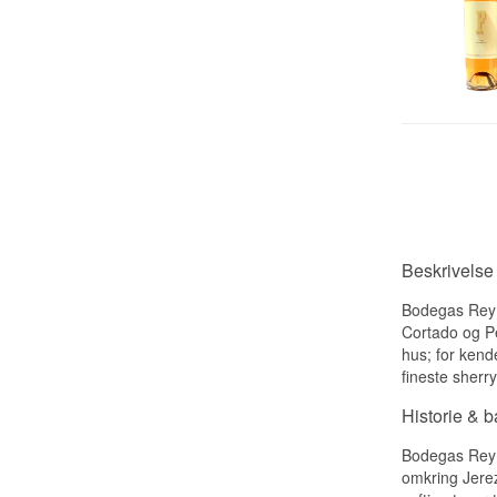
Beskrivelse
Bodegas Rey F
Cortado og Pe
hus; for kend
fineste sherry
Historie & 
Bodegas Rey F
omkring Jerez