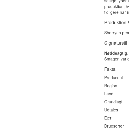
saftige typer
produktion, 
tidligere har 
Produktion &
Sherryen prod
Signaturstil
Nøddeagtig,
Smagen varier
Fakta
Producent
Region
Land
Grundlagt
Udtales
Ejer
Druesorter