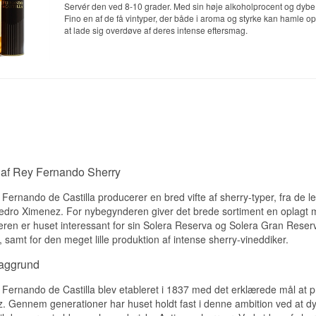
Servér den ved 8-10 grader. Med sin høje alkoholprocent og dyb
Fino en af de få vintyper, der både i aroma og styrke kan hamle 
at lade sig overdøve af deres intense eftersmag.
 af Rey Fernando Sherry
ernando de Castilla producerer en bred vifte af sherry-typer, fra de l
dro Ximenez. For nybegynderen giver det brede sortiment en oplagt m
eren er huset interessant for sin Solera Reserva og Solera Gran Reserv
, samt for den meget lille produktion af intense sherry-vineddiker.
baggrund
ernando de Castilla blev etableret i 1837 med det erklærede mål at p
. Gennem generationer har huset holdt fast i denne ambition ved at dyrke