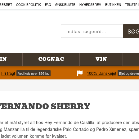
SESRET
COOKIEPOLITIK
FAQ
ØNSKELISTE
NYHEDSBREV
BUTIKKEN
TRUSTPI
IN
COGNAC
VIN
Fri fragt
100% Danskejet
Ved køb over 899 kr.
Ejet og drev
FERNANDO SHERRY
r ét mål styret alt hos Rey Fernando de Castilla: at producere den ab
og Manzanilla til de legendariske Palo Cortado og Pedro Ximenez, sp
r ladet volumen komme før kvalitet.