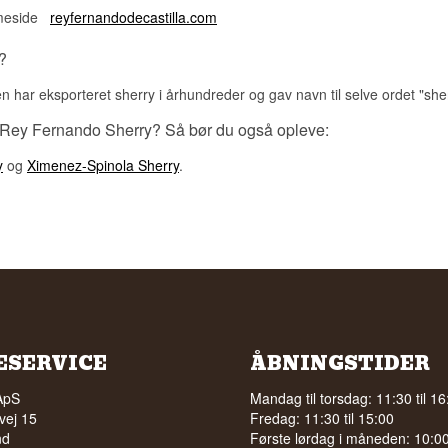
meside
reyfernandodecastilla.com
?
n har eksporteret sherry i århundreder og gav navn til selve ordet "she
 Rey Fernando Sherry? Så bør du også opleve:
y
og
Ximenez-Spinola Sherry
.
ESERVICE
ÅBNINGSTIDER
ApS
Mandag til torsdag: 11:30 til 16
vej 15
Fredag: 11:30 til 15:00
nd
Første lørdag i måneden: 10:00 