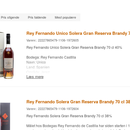
Pris stigende
Pris faldende
Mest populære
Rey Fernando Unico Solera Gran Reserva Brandy 7
Varenr.: 22227865479-1106-1972605
Rey Fernando Unico Solera Gran Reserva Brandy 70 cl 40%
Bodega: Rey Fernando Castilla
Navn: Unico
Land: Spanien
Område: Jerez
Læs mere
Type: Solera Gran Reserva Brandy
Antal flasker 360 stk.
Alc. styrke: 40%
70 cl.
Rey Fernando Solera Gran Reserva Brandy 70 cl 3
Varenr.: 22227865479-1106-1972604
Rey Fernando Solera Gran Reserva Brandy 70 cl 38%
Målet hos Bodegas Rey Fernando de Castilla har siden starten i 