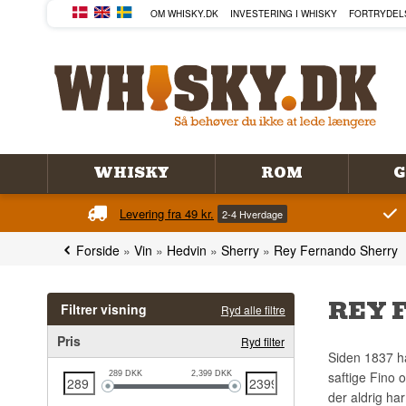
OM WHISKY.DK
INVESTERING I WHISKY
FORTRYDEL
WHISKY
ROM
G
Levering fra 49 kr.
2-4 Hverdage
Forside
»
Vin
»
Hedvin
»
Sherry
»
Rey Fernando Sherry
REY 
Filtrer visning
Ryd alle filtre
Pris
Ryd filter
Siden 1837 ha
saftige Fino 
289
DKK
2,399
DKK
der aldrig ha