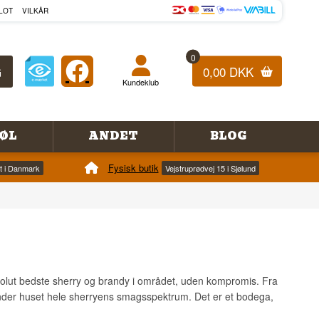
LOT
VILKÅR
0
0,00 DKK
Kundeklub
ØL
ANDET
BLOG
Fysisk butik
et i Danmark
Vejstruprødvej 15 i Sjølund
solut bedste sherry og brandy i området, uden kompromis. Fra
ænder huset hele sherryens smagsspektrum. Det er et bodega,