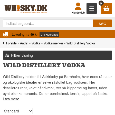
0
Kundeklub
Levering fra 49 kr.
2-4 Hverdage
Forside
»
Andet
»
Vodka
»
Vodkamærker
»
Wild Distillery Vodka
Filtrer visning
WILD DISTILLERY VODKA
Wild Distillery holder til i Aakirkeby på Bornholm, hvor øens rå natur
og økologiske idealer er selve råstoffet bag vodkaen. Her
destilleres rent, koldt håndværk, tæt på klipperne og havet, uden
pynt eller kompromis. Det er bornholmsk terroir, tappet på flaske.
Læs mere