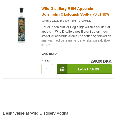
Wild Distillery REN Appelsin
Bornholm Økologisk Vodka 70 cl 40%
Varenr.: 22227865479-1106-197279829
Der er ingen sukker i, og alligevel smager den af
appelsin. Wild Distillery destillerer frugten med i
stedet for at hælde aroma i bagefter, og forskellen
mærkes med det samme: det er skal og saft, ikke
sodavand.
Ekspertens beskrivelse
Læs mere
1
stk.
299,00
DKK
Wild Distillery REN Appelsin er en Dansk Vodka
fra Bornholm, femdobbelt destilleret på økologisk
hvede sammen med økologiske appelsiner og
aftappet ved 40%.
Der er hverken tilsat sukker, sødestoffer eller
aromastoffer. Appelsinen kommer med i selve
destillationen, og det er grunden til, at citrusnoten
er tør og frisk frem for sødladen. Du får skallens
friskhed uden den klistrede eftersmag, som
præger en del appelsinspiritus.
Wild Distillery er et mikrodestilleri ved Lobbæk
Beskrivelse af Wild Distillery Vodka
uden for Aakirkeby på Bornholm. Huset laver