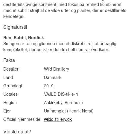
destilleriets øvrige sortiment, med fokus på renhed kombineret
Specifikationer
med et subtilt strejf af de vilde urter og planter, der er destilleriets
kendetegn.
Navn: Wild Distillery REN Appelsin
Destilleri:
Wild Distillery
Signaturstil
Region/Land: Bornholm, Danmark
Type: Dansk Vodka
Ren, Subtil, Nordisk
ABV: 40%
Smagen er ren og glidende med et diskret strejf af urteagtig
Størrelse: 70 CL
Destillationsmetode: Femdobbelt destilleret
kompleksitet, der adskiller den fra helt neutrale vodkaer.
EAN nr.: 5714884000166
Serveringsforslag: I en Screwdriver eller en
Fakta
spritz, eller kold og ren i et lille glas.
Destilleri
Wild Distillery
Smagsprofil
Land
Danmark
Frisk · Citrus · Tør · Let kornsød
Grundlagt
2019
Vidste du at?
Udtales
VAJLD DIS-til-le-ri
Region
Aakirkeby, Bornholm
Wild Distillery har fået en særlig tilladelse fra
Skov- og Naturstyrelsen til at plukke vilde
Ejer
Uafhængigt (Henrik Nerst)
bornholmske enebær og slåenbær. De bruges
ikke i vodkaen, men i husets WILD gin.
Officiel hjemmeside
wilddistillery.dk
Se hele vores udvalg af
Wild Distillery Vodka
Vidste du at?