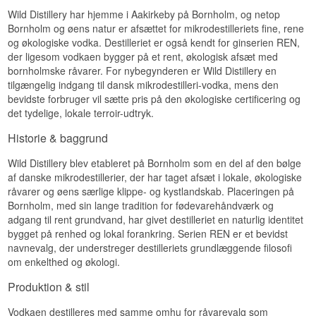
økologisk gin, vodka og akvavit, og hvor det kan
Wild Distillery har hjemme i Aakirkeby på Bornholm, og netop
lade sig gøre, kommer råvarerne fra øen selv.
Bornholm og øens natur er afsættet for mikrodestilleriets fine, rene
Destilleriet oplyser, at destillatet er glutenfrit.
og økologiske vodka. Destilleriet er også kendt for ginserien REN,
REN Appelsin vandt sølv ved International Wine
der ligesom vodkaen bygger på et rent, økologisk afsæt med
and Spirit Competition i 2023. Den er først og
bornholmske råvarer. For nybegynderen er Wild Distillery en
fremmest bygget til drinks, men den tåler også at
tilgængelig indgang til dansk mikrodestilleri-vodka, mens den
blive drukket kold og ren.
bevidste forbruger vil sætte pris på den økologiske certificering og
Smagsnoter
det tydelige, lokale terroir-udtryk.
Historie & baggrund
Næse
Frisk appelsinskal, tydelig men ikke parfumeret.
Wild Distillery blev etableret på Bornholm som en del af den bølge
Bagved ligger et blødt kornpræg og et strejf
af danske mikrodestillerier, der har taget afsæt i lokale, økologiske
blomst.
råvarer og øens særlige klippe- og kystlandskab. Placeringen på
Bornholm, med sin lange tradition for fødevarehåndværk og
Smag
adgang til rent grundvand, har givet destilleriet en naturlig identitet
Ren og let i starten, så åbner appelsinen sig med
bygget på renhed og lokal forankring. Serien REN er et bevidst
både saft og en smule bitterhed fra skallen. Ingen
navnevalg, der understreger destilleriets grundlæggende filosofi
sukkersødme nogen steder.
om enkelthed og økologi.
Eftersmag
Produktion & stil
Kort og tør. Citrussen falder af, og tilbage bliver et
Vodkaen destilleres med samme omhu for råvarevalg som
køligt strejf skal.