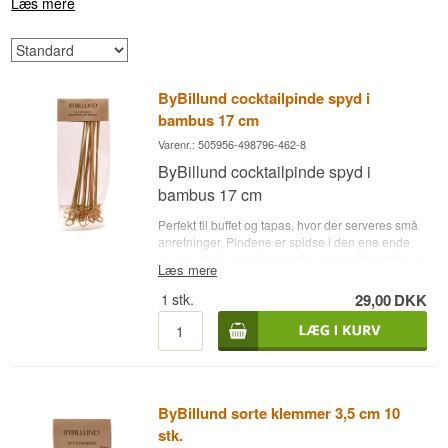
Læs mere
ByBillund cocktailpinde spyd i
bambus 17 cm
Varenr.: 505956-498796-462-8
ByBillund cocktailpinde spyd i
bambus 17 cm
Perfekt til buffet og tapas, hvor der serveres små
anretninger. Pindene er spidse i den ene ende
og kan derfor også anvendes som grillspyd for et
Læs mere
gennemført bæredygtigt koncept Farve: Natur
Størrelse: 17 cm Materiale: Bambus
1
stk.
29,00
DKK
ByBillund sorte klemmer 3,5 cm 10
stk.