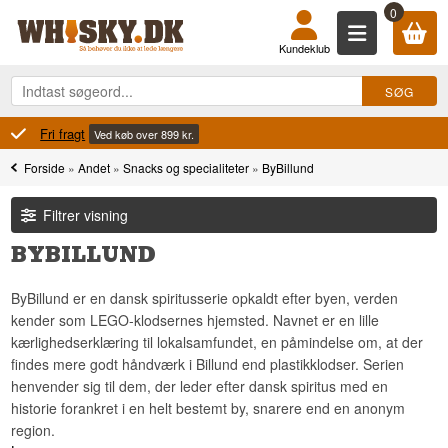
0
Kundeklub
Fri fragt
Ved køb over 899 kr.
Forside
»
Andet
»
Snacks og specialiteter
»
ByBillund
Filtrer visning
BYBILLUND
ByBillund er en dansk spiritusserie opkaldt efter byen, verden
kender som LEGO-klodsernes hjemsted. Navnet er en lille
kærlighedserklæring til lokalsamfundet, en påmindelse om, at der
findes mere godt håndværk i Billund end plastikklodser. Serien
henvender sig til dem, der leder efter dansk spiritus med en
historie forankret i en helt bestemt by, snarere end en anonym
region.