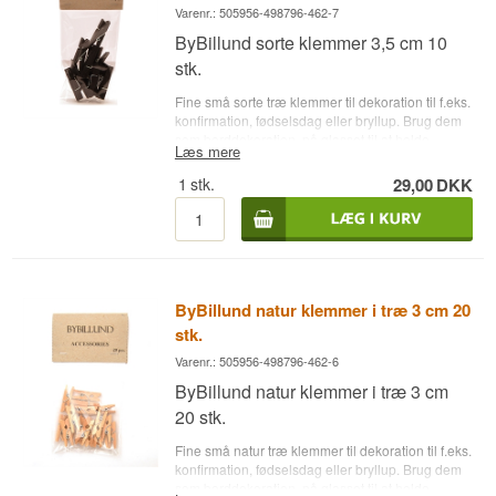
Varenr.: 505956-498796-462-7
ByBillund sorte klemmer 3,5 cm 10
stk.
Fine små sorte træ klemmer til dekoration til f.eks.
konfirmation, fødselsdag eller bryllup. Brug dem
som borddekoration, på glasset til at holde
Læs mere
bordkortet, på sangskjuleren eller til at fastgøre
Garnish på din næste cocktails. Leveres i pose
1
stk.
29,00
DKK
med 10 stk.
ByBillund natur klemmer i træ 3 cm 20
stk.
Varenr.: 505956-498796-462-6
ByBillund natur klemmer i træ 3 cm
20 stk.
Fine små natur træ klemmer til dekoration til f.eks.
konfirmation, fødselsdag eller bryllup. Brug dem
som borddekoration, på glasset til at holde