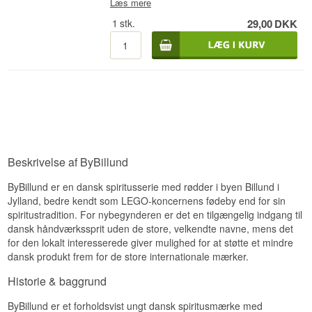
Læs mere
bordkortet, på sangskjuleren eller til at fastgøre
Garnish på din næste cocktails. Leveres i pose
1
stk.
29,00
DKK
med 20 stk.
Beskrivelse af ByBillund
ByBillund er en dansk spiritusserie med rødder i byen Billund i
Jylland, bedre kendt som LEGO-koncernens fødeby end for sin
spiritustradition. For nybegynderen er det en tilgængelig indgang til
dansk håndværkssprit uden de store, velkendte navne, mens det
for den lokalt interesserede giver mulighed for at støtte et mindre
dansk produkt frem for de store internationale mærker.
Historie & baggrund
ByBillund er et forholdsvist ungt dansk spiritusmærke med